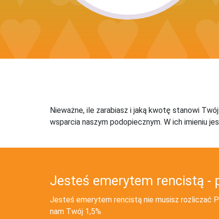
Nieważne, ile zarabiasz i jaką kwotę stanowi Twó
wsparcia naszym podopiecznym. W ich imieniu jes
Jesteś emerytem rencistą - 
Jesteś emerytem rencistą nie musisz rozliczać PI
nam Twój 1,5%