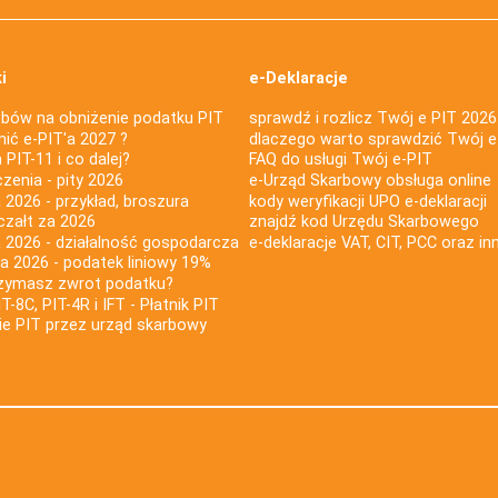
i
e-Deklaracje
bów na obniżenie podatku PIT
sprawdź i rozlicz Twój e PIT 2026
nić e-PIT'a 2027 ?
dlaczego warto sprawdzić Twój e
PIT-11 i co dalej?
FAQ do usługi Twój e-PIT
iczenia - pity 2026
e-Urząd Skarbowy obsługa online
 2026 - przykład, broszura
kody weryfikacji UPO e-deklaracji
czałt za 2026
znajdź kod Urzędu Skarbowego
a 2026 - działalność gospodarcza
e-deklaracje VAT, CIT, PCC oraz in
za 2026 - podatek liniowy 19%
rzymasz zwrot podatku?
IT-8C, PIT-4R i IFT - Płatnik PIT
nie PIT przez urząd skarbowy