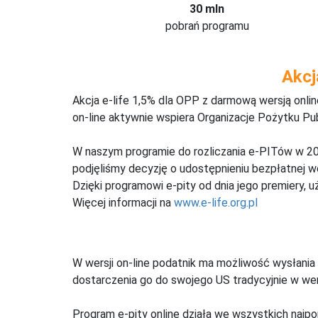
30 mln
pobrań programu
Akcj
Akcja e-life 1,5% dla OPP z darmową wersją onl
on-line aktywnie wspiera Organizacje Pożytku Pu
W naszym programie do rozliczania e-PITów w 20
podjęliśmy decyzję o udostępnieniu bezpłatnej 
Dzięki programowi e-pity od dnia jego premiery, u
Więcej informacji na
www.e-life.org.pl
W wersji on-line podatnik ma możliwość wysłania 
dostarczenia go do swojego US tradycyjnie w wers
Program e-pity online działa we wszystkich najpo