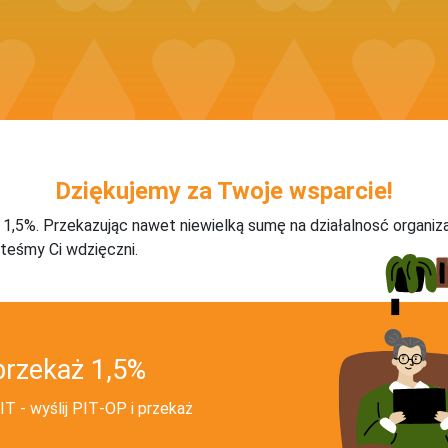
Dziękujemy za Twoje wsparcie!
j 1,5%. Przekazując nawet niewielką sumę na działalnosć organiz
teśmy Ci wdzięczni.
przekaż 1,5%
T - wyślij PIT‑OP i przekaż