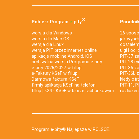
®
Pobierz
Program
e‑
pity
Poradnik
wersja dla Windows
26 sposo
wersja dla Mac OS
jak wypeł
wersja dla Linux
dostałem 
wersja PIT przez internet online
ulgi i odl
aplikacje mobilne Android, iOS
PIT-37 za
archiwalna wersja Programu e-pity
PIT-28 ry
e-pity 2026/2027 w fillup
PIT-36 z
e‑Faktury KSeF w fillup
PIT-36L 
Darmowa faktura KSeF
kiedy ot
firmly aplikacja KSeF na telefon
PIT-11, P
fillup | k24 - KSeF w biurze rachunkowym
rozlicze
Program e-pity® Najlepsze w POLSCE.