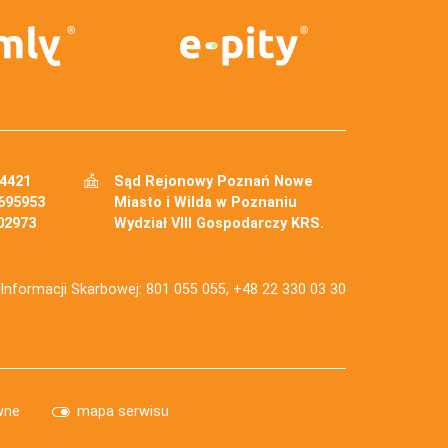
34421
Sąd Rejonowy Poznań Nowe
695953
Miasto i Wilda w Poznaniu
02973
Wydział VIII Gospodarczy KRS.
j Informacji Skarbowej: 801 055 055, +48 22 330 03 30
wne
mapa serwisu