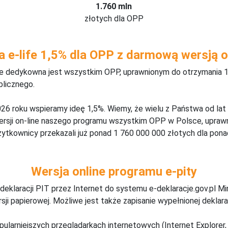
1.760 mln
złotych dla OPP
a e-life 1,5% dla OPP z darmową wersją o
ine dedykowna jest wszystkim OPP, uprawnionym do otrzymania 1
blicznego.
26 roku wspieramy ideę 1,5%. Wiemy, że wielu z Państwa od lat
wersji on-line naszego programu wszystkim OPP w Polsce, upraw
żytkownicy przekazali już ponad 1 760 000 000 złotych dla ponad
Wersja online programu e-pity
deklaracji PIT przez Internet do systemu e-deklaracje.gov.pl M
ji papierowej. Możliwe jest także zapisanie wypełnionej deklarac
pularniejszych przeglądarkach internetowych (Internet Explorer, 