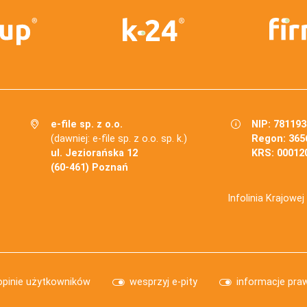
e-file sp. z o.o.
NIP: 78119
(dawniej: e-file sp. z o.o. sp. k.)
Regon: 365
ul. Jeziorańska 12
KRS: 00012
(60-461) Poznań
Infolinia Krajowe
opinie użytkowników
wesprzyj e-pity
informacje pra