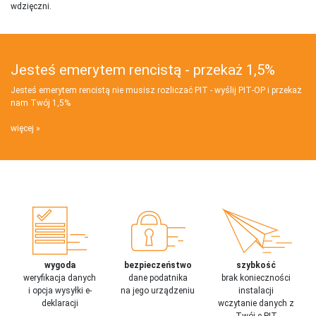
wdzięczni.
Jesteś emerytem rencistą - przekaż 1,5%
Jesteś emerytem rencistą nie musisz rozliczać PIT - wyślij PIT‑OP i przekaż
nam Twój 1,5%
więcej
wygoda
bezpieczeństwo
szybkość
weryfikacja danych
dane podatnika
brak konieczności
i opcja wysyłki e-
na jego urządzeniu
instalacji
deklaracji
wczytanie danych z
Twój e-PIT