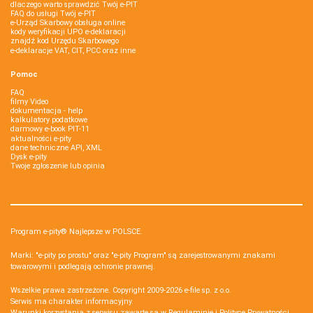
dlaczego warto sprawdzić Twój e-PIT
FAQ do usługi Twój e-PIT
e-Urząd Skarbowy obsługa online
kody weryfikacji UPO e-deklaracji
znajdź kod Urzędu Skarbowego
e-deklaracje VAT, CIT, PCC oraz inne
Pomoc
FAQ
filmy Video
dokumentacja - help
kalkulatory podatkowe
darmowy e-book PIT-11
aktualności e-pity
dane techniczne API, XML
Dysk e-pity
Twoje zgłoszenie lub opinia
Program e-pity® Najlepsze w POLSCE.
Marki: "e-pity po prostu" oraz "e-pity Program" są zarejestrowanymi znakami
towarowymi i podlegają ochronie prawnej.
Wszelkie prawa zastrzeżone. Copyright 2009-2026
e-file sp. z o.o.
Serwis ma charakter informacyjny.
Warunki korzystania z serwisu zawarte są w
Regulaminie
i
Polityce Prywatności
.