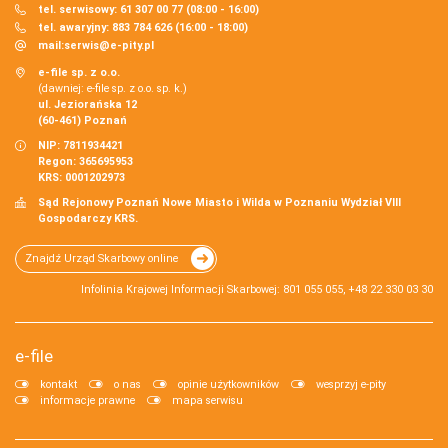
tel. serwisowy: 61 307 00 77 (08:00 - 16:00)
tel. awaryjny: 883 784 626 (16:00 - 18:00)
mail:
serwis@e-pity.pl
e-file sp. z o.o.
(dawniej: e-file sp. z o.o. sp. k.)
ul. Jeziorańska 12
(60-461) Poznań
NIP: 7811934421
Regon: 365695953
KRS: 0001202973
Sąd Rejonowy Poznań Nowe Miasto i Wilda w Poznaniu Wydział VIII
Gospodarczy KRS.
Znajdź Urząd Skarbowy online
Infolinia Krajowej Informacji Skarbowej: 801 055 055, +48 22 330 03 30
e-file
kontakt
o nas
opinie użytkowników
wesprzyj e-pity
informacje prawne
mapa serwisu