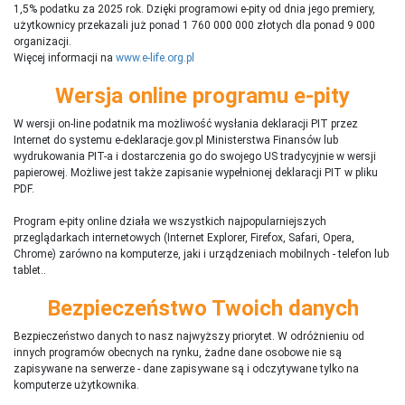
1,5% podatku za 2025 rok. Dzięki programowi e-pity od dnia jego premiery,
użytkownicy przekazali już ponad 1 760 000 000 złotych dla ponad 9 000
organizacji.
Więcej informacji na
www.e-life.org.pl
Wersja online programu e-pity
W wersji on-line podatnik ma możliwość wysłania deklaracji PIT przez
Internet do systemu e-deklaracje.gov.pl Ministerstwa Finansów lub
wydrukowania PIT-a i dostarczenia go do swojego US tradycyjnie w wersji
papierowej. Możliwe jest także zapisanie wypełnionej deklaracji PIT w pliku
PDF.
Program e-pity online działa we wszystkich najpopularniejszych
przeglądarkach internetowych (Internet Explorer, Firefox, Safari, Opera,
Chrome) zarówno na komputerze, jaki i urządzeniach mobilnych - telefon lub
tablet..
Bezpieczeństwo Twoich danych
Bezpieczeństwo danych to nasz najwyższy priorytet. W odróżnieniu od
innych programów obecnych na rynku,
ż
adne dane osobowe nie są
zapisywane na serwerze - dane zapisywane są i odczytywane tylko na
komputerze użytkownika.