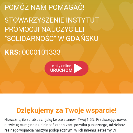
POMÓŻ NAM POMAGAĆ!
STOWARZYSZENIE INSTYTUT
PROMOCJI NAUCZYCIELI
"SOLIDARNOŚĆ" W GDAŃSKU
KRS:
0000101333
e-pity online
URUCHOM
Dziękujemy za Twoje wsparcie!
Nieważne, ile zarabiasz i jaką kwotę stanowi Twój 1,5%. Przekazując nawet
niewielką sumę na działalnosć organizacji pożytku publicznego, udzielasz
realnego wsparcia naszym podopiecznym. W ich imieniu jesteśmy Ci