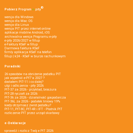
®
Pobierz
Program
e‑
pity
wersja dla Windows
wersja dla Mac OS
wersja dla Linux
wersja PIT przez internet online
aplikacje mobilne Android, iOS
archiwalna wersja Programu e-pity
e-pity 2026/2027 w fillup
e‑Faktury KSeF w fillup
Darmowa faktura KSeF
firmly aplikacja KSeF na telefon
fillup | k24 - KSeF w biurze rachunkowym
Poradniki
26 sposobów na obniżenie podatku PIT
jak wypełnić e-PIT'a 2027 ?
dostałem PIT-11 i co dalej?
ulgi i odliczenia - pity 2026
PIT-37 za 2026 - przykład, broszura
PIT-28 ryczałt za 2026
PIT-36 za 2026 - działalność gospodarcza
PIT-36L za 2026 - podatek liniowy 19%
kiedy otrzymasz zwrot podatku?
PIT-11, PIT-8C, PIT-4R i IFT - Płatnik PIT
rozliczenie PIT przez urząd skarbowy
e-Deklaracje
sprawdź i rozlicz Twój e PIT 2026