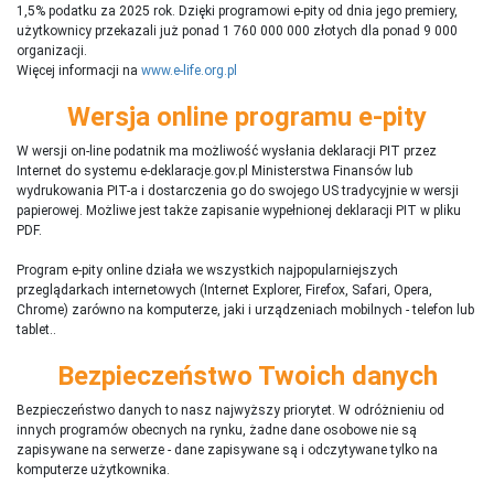
1,5% podatku za 2025 rok. Dzięki programowi e-pity od dnia jego premiery,
użytkownicy przekazali już ponad 1 760 000 000 złotych dla ponad 9 000
organizacji.
Więcej informacji na
www.e-life.org.pl
Wersja online programu e-pity
W wersji on-line podatnik ma możliwość wysłania deklaracji PIT przez
Internet do systemu e-deklaracje.gov.pl Ministerstwa Finansów lub
wydrukowania PIT-a i dostarczenia go do swojego US tradycyjnie w wersji
papierowej. Możliwe jest także zapisanie wypełnionej deklaracji PIT w pliku
PDF.
Program e-pity online działa we wszystkich najpopularniejszych
przeglądarkach internetowych (Internet Explorer, Firefox, Safari, Opera,
Chrome) zarówno na komputerze, jaki i urządzeniach mobilnych - telefon lub
tablet..
Bezpieczeństwo Twoich danych
Bezpieczeństwo danych to nasz najwyższy priorytet. W odróżnieniu od
innych programów obecnych na rynku,
ż
adne dane osobowe nie są
zapisywane na serwerze - dane zapisywane są i odczytywane tylko na
komputerze użytkownika.