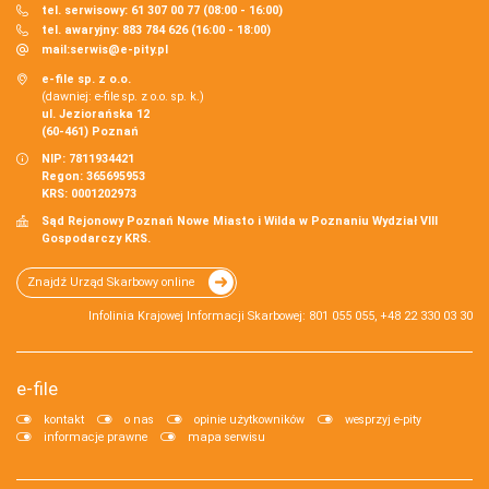
tel. serwisowy: 61 307 00 77 (08:00 - 16:00)
tel. awaryjny: 883 784 626 (16:00 - 18:00)
mail:
serwis@e-pity.pl
e-file sp. z o.o.
(dawniej: e-file sp. z o.o. sp. k.)
ul. Jeziorańska 12
(60-461) Poznań
NIP: 7811934421
Regon: 365695953
KRS: 0001202973
Sąd Rejonowy Poznań Nowe Miasto i Wilda w Poznaniu Wydział VIII
Gospodarczy KRS.
Znajdź Urząd Skarbowy online
Infolinia Krajowej Informacji Skarbowej: 801 055 055, +48 22 330 03 30
e-file
kontakt
o nas
opinie użytkowników
wesprzyj e-pity
informacje prawne
mapa serwisu