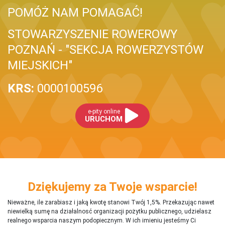
POMÓŻ NAM POMAGAĆ!
STOWARZYSZENIE ROWEROWY
POZNAŃ - "SEKCJA ROWERZYSTÓW
MIEJSKICH"
KRS:
0000100596
e-pity online
URUCHOM
Dziękujemy za Twoje wsparcie!
Nieważne, ile zarabiasz i jaką kwotę stanowi Twój 1,5%. Przekazując nawet
niewielką sumę na działalnosć organizacji pożytku publicznego, udzielasz
realnego wsparcia naszym podopiecznym. W ich imieniu jesteśmy Ci