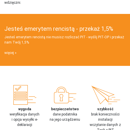
wdzięczni.
Jesteś emerytem rencistą - przekaż 1,5%
Jesteś emerytem rencistą nie musisz rozliczać PIT - wyślij PIT‑OP i przekaż
nam Twój 1,5%
więcej
wygoda
bezpieczeństwo
szybkość
weryfikacja danych
dane podatnika
brak konieczności
i opcja wysyłki e-
na jego urządzeniu
instalacji
deklaracji
wczytanie danych z
Twój e-PIT