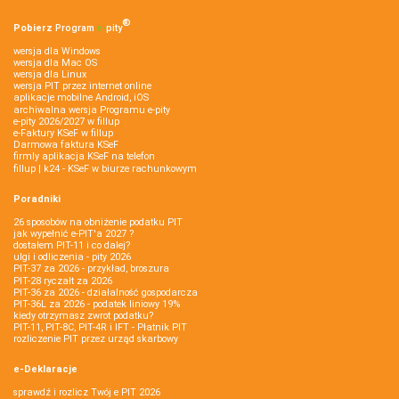
®
Pobierz
Program
e‑
pity
wersja dla Windows
wersja dla Mac OS
wersja dla Linux
wersja PIT przez internet online
aplikacje mobilne Android, iOS
archiwalna wersja Programu e-pity
e-pity 2026/2027 w fillup
e‑Faktury KSeF w fillup
Darmowa faktura KSeF
firmly aplikacja KSeF na telefon
fillup | k24 - KSeF w biurze rachunkowym
Poradniki
26 sposobów na obniżenie podatku PIT
jak wypełnić e-PIT'a 2027 ?
dostałem PIT-11 i co dalej?
ulgi i odliczenia - pity 2026
PIT-37 za 2026 - przykład, broszura
PIT-28 ryczałt za 2026
PIT-36 za 2026 - działalność gospodarcza
PIT-36L za 2026 - podatek liniowy 19%
kiedy otrzymasz zwrot podatku?
PIT-11, PIT-8C, PIT-4R i IFT - Płatnik PIT
rozliczenie PIT przez urząd skarbowy
e-Deklaracje
sprawdź i rozlicz Twój e PIT 2026