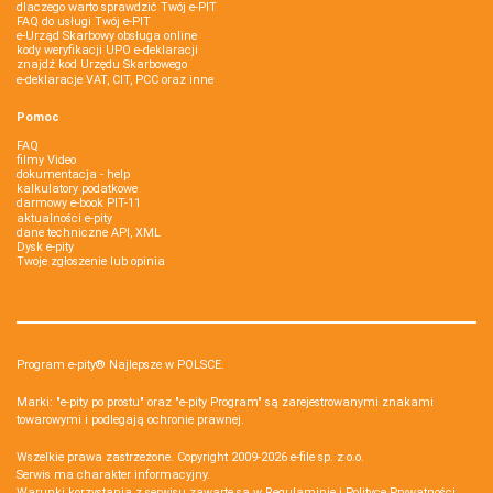
dlaczego warto sprawdzić Twój e-PIT
FAQ do usługi Twój e-PIT
e-Urząd Skarbowy obsługa online
kody weryfikacji UPO e-deklaracji
znajdź kod Urzędu Skarbowego
e-deklaracje VAT, CIT, PCC oraz inne
Pomoc
FAQ
filmy Video
dokumentacja - help
kalkulatory podatkowe
darmowy e-book PIT-11
aktualności e-pity
dane techniczne API, XML
Dysk e-pity
Twoje zgłoszenie lub opinia
Program e-pity® Najlepsze w POLSCE.
Marki: "e-pity po prostu" oraz "e-pity Program" są zarejestrowanymi znakami
towarowymi i podlegają ochronie prawnej.
Wszelkie prawa zastrzeżone. Copyright 2009-2026
e-file sp. z o.o.
Serwis ma charakter informacyjny.
Warunki korzystania z serwisu zawarte są w
Regulaminie
i
Polityce Prywatności
.