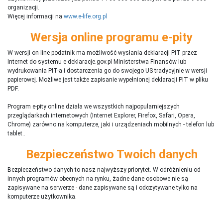
organizacji.
Więcej informacji na
www.e-life.org.pl
Wersja online programu e-pity
W wersji on-line podatnik ma możliwość wysłania deklaracji PIT przez
Internet do systemu e-deklaracje.gov.pl Ministerstwa Finansów lub
wydrukowania PIT-a i dostarczenia go do swojego US tradycyjnie w wersji
papierowej. Możliwe jest także zapisanie wypełnionej deklaracji PIT w pliku
PDF.
Program e-pity online działa we wszystkich najpopularniejszych
przeglądarkach internetowych (Internet Explorer, Firefox, Safari, Opera,
Chrome) zarówno na komputerze, jaki i urządzeniach mobilnych - telefon lub
tablet..
Bezpieczeństwo Twoich danych
Bezpieczeństwo danych to nasz najwyższy priorytet. W odróżnieniu od
innych programów obecnych na rynku,
ż
adne dane osobowe nie są
zapisywane na serwerze - dane zapisywane są i odczytywane tylko na
komputerze użytkownika.