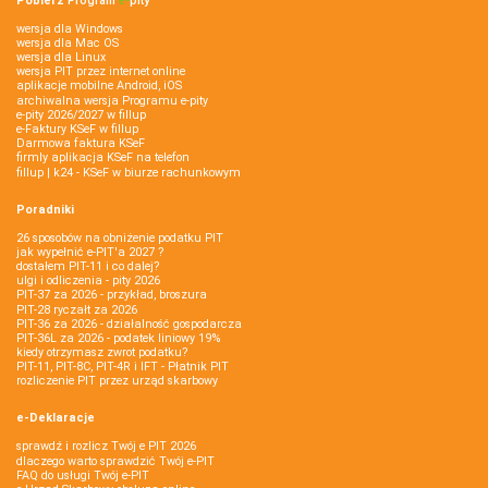
Pobierz
Program
e‑
pity
wersja dla Windows
wersja dla Mac OS
wersja dla Linux
wersja PIT przez internet online
aplikacje mobilne Android, iOS
archiwalna wersja Programu e-pity
e-pity 2026/2027 w fillup
e‑Faktury KSeF w fillup
Darmowa faktura KSeF
firmly aplikacja KSeF na telefon
fillup | k24 - KSeF w biurze rachunkowym
Poradniki
26 sposobów na obniżenie podatku PIT
jak wypełnić e-PIT'a 2027 ?
dostałem PIT-11 i co dalej?
ulgi i odliczenia - pity 2026
PIT-37 za 2026 - przykład, broszura
PIT-28 ryczałt za 2026
PIT-36 za 2026 - działalność gospodarcza
PIT-36L za 2026 - podatek liniowy 19%
kiedy otrzymasz zwrot podatku?
PIT-11, PIT-8C, PIT-4R i IFT - Płatnik PIT
rozliczenie PIT przez urząd skarbowy
e-Deklaracje
sprawdź i rozlicz Twój e PIT 2026
dlaczego warto sprawdzić Twój e-PIT
FAQ do usługi Twój e-PIT