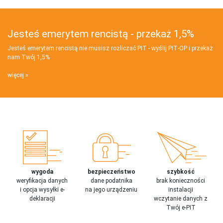
Jesteś emerytem rencistą - przekaż 1,5%
Jesteś emerytem rencistą nie musisz rozliczać PIT - wyślij PIT‑OP i przekaż
nam Twój 1,5%
więcej
wygoda
bezpieczeństwo
szybkość
weryfikacja danych
dane podatnika
brak konieczności
i opcja wysyłki e-
na jego urządzeniu
instalacji
deklaracji
wczytanie danych z
Twój e-PIT