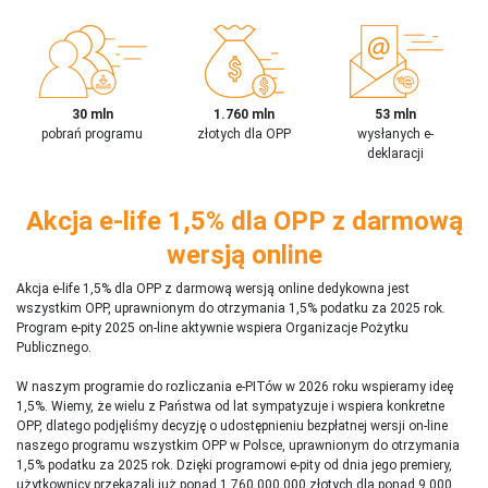
30 mln
1.760 mln
53 mln
pobrań programu
złotych dla OPP
wysłanych e-
deklaracji
Akcja e-life 1,5% dla OPP z darmową
wersją online
Akcja e-life 1,5% dla OPP z darmową wersją online dedykowna jest
wszystkim OPP, uprawnionym do otrzymania 1,5% podatku za 2025 rok.
Program e-pity 2025 on-line aktywnie wspiera Organizacje Pożytku
Publicznego.
W naszym programie do rozliczania e-PITów w 2026 roku wspieramy ideę
1,5%. Wiemy, że wielu z Państwa od lat sympatyzuje i wspiera konkretne
OPP, dlatego podjęliśmy decyzję o udostępnieniu bezpłatnej wersji on-line
naszego programu wszystkim OPP w Polsce, uprawnionym do otrzymania
1,5% podatku za 2025 rok. Dzięki programowi e-pity od dnia jego premiery,
użytkownicy przekazali już ponad 1 760 000 000 złotych dla ponad 9 000