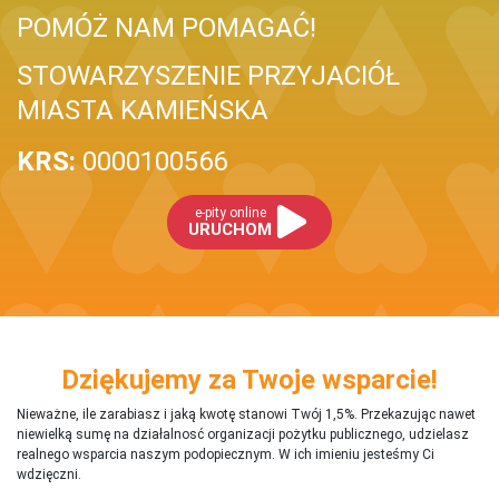
POMÓŻ NAM POMAGAĆ!
STOWARZYSZENIE PRZYJACIÓŁ
MIASTA KAMIEŃSKA
KRS:
0000100566
e-pity online
URUCHOM
Dziękujemy za Twoje wsparcie!
Nieważne, ile zarabiasz i jaką kwotę stanowi Twój 1,5%. Przekazując nawet
niewielką sumę na działalnosć organizacji pożytku publicznego, udzielasz
realnego wsparcia naszym podopiecznym. W ich imieniu jesteśmy Ci
wdzięczni.