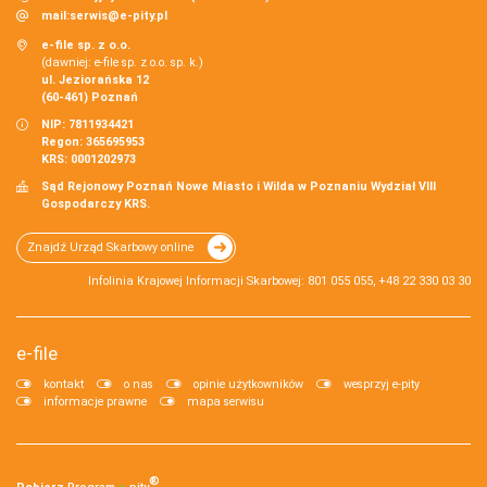
mail:
serwis@e-pity.pl
e-file sp. z o.o.
(dawniej: e-file sp. z o.o. sp. k.)
ul. Jeziorańska 12
(60-461) Poznań
NIP: 7811934421
Regon: 365695953
KRS: 0001202973
Sąd Rejonowy Poznań Nowe Miasto i Wilda w Poznaniu Wydział VIII
Gospodarczy KRS.
Znajdź Urząd Skarbowy online
Infolinia Krajowej Informacji Skarbowej: 801 055 055, +48 22 330 03 30
e-file
kontakt
o nas
opinie użytkowników
wesprzyj e-pity
informacje prawne
mapa serwisu
®