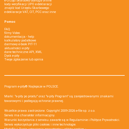
e-Urząd Skarbowy obsługa online
kody weryfikacji UPO e-deklaracji
znajdź kod Urzędu Skarbowego
e-deklaracje VAT, CIT, PCC oraz inne
Pomoc
FAQ
filmy Video
dokumentacja - help
kalkulatory podatkowe
darmowy e-book PIT-11
aktualności e-pity
dane techniczne API, XML
Dysk e-pity
Twoje zgłoszenie lub opinia
Program e-pity® Najlepsze w POLSCE.
Marki: "e-pity po prostu" oraz "e-pity Program" są zarejestrowanymi znakami
towarowymi i podlegają ochronie prawnej.
Wszelkie prawa zastrzeżone. Copyright 2009-2026
e-file sp. z o.o.
Serwis ma charakter informacyjny.
Warunki korzystania z serwisu zawarte są w
Regulaminie
i
Polityce Prywatności
.
Serwis wykorzystuje
pliki cookies i inne technologie
.