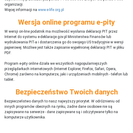
organizacji.
Więcej informacji na
www.e-life.org.pl
Wersja online programu e-pity
W wersji on-line podatnik ma możliwość wysłania deklaracji PIT przez
Internet do systemu e-deklaracje.gov.pl Ministerstwa Finansów lub
wydrukowania PIT-a i dostarczenia go do swojego US tradycyjnie w wersji
papierowej. Możliwe jest także zapisanie wypełnionej deklaracji PIT w pliku
PDF.
Program e-pity online działa we wszystkich najpopularniejszych
przeglądarkach internetowych (Internet Explorer, Firefox, Safari, Opera,
Chrome) zarówno na komputerze, jaki i urządzeniach mobilnych - telefon lub
tablet..
Bezpieczeństwo Twoich danych
Bezpieczeństwo danych to nasz najwyższy priorytet. W odróżnieniu od
innych programów obecnych na rynku,
ż
adne dane osobowe nie są
zapisywane na serwerze - dane zapisywane są i odczytywane tylko na
komputerze użytkownika.