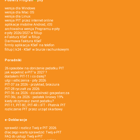
Pobierz
Program
e‑
pity
wersja dla Windows
wersja dla Mac OS
wersja dla Linux
wersja PIT przez internet online
aplikacje mobilne Android, iOS
archiwalna wersja Programu e-pity
e-pity 2026/2027 w fillup
e‑Faktury KSeF w fillup
Darmowa faktura KSeF
firmly aplikacja KSeF na telefon
fillup | k24 - KSeF w biurze rachunkowym
Poradniki
26 sposobów na obniżenie podatku PIT
jak wypełnić e-PIT'a 2027 ?
dostałem PIT-11 i co dalej?
ulgi i odliczenia - pity 2026
PIT-37 za 2026 - przykład, broszura
PIT-28 ryczałt za 2026
PIT-36 za 2026 - działalność gospodarcza
PIT-36L za 2026 - podatek liniowy 19%
kiedy otrzymasz zwrot podatku?
PIT-11, PIT-8C, PIT-4R i IFT - Płatnik PIT
rozliczenie PIT przez urząd skarbowy
e-Deklaracje
sprawdź i rozlicz Twój e PIT 2026
dlaczego warto sprawdzić Twój e-PIT
FAQ do usługi Twój e-PIT