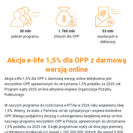
30 mln
1.760 mln
53 mln
pobrań programu
złotych dla OPP
wysłanych e-
deklaracji
Akcja e-life 1,5% dla OPP z darmową
wersją online
Akcja e-life 1,5% dla OPP z darmową wersją online dedykowna jest
wszystkim OPP, uprawnionym do otrzymania 1,5% podatku za 2025 rok.
Program e-pity 2025 on-line aktywnie wspiera Organizacje Pożytku
Publicznego.
W naszym programie do rozliczania e-PITów w 2026 roku wspieramy ideę
1,5%. Wiemy, że wielu z Państwa od lat sympatyzuje i wspiera konkretne
OPP, dlatego podjęliśmy decyzję o udostępnieniu bezpłatnej wersji on-line
naszego programu wszystkim OPP w Polsce, uprawnionym do otrzymania
1,5% podatku za 2025 rok. Dzięki programowi e-pity od dnia jego premiery,
użytkownicy przekazali już ponad 1 760 000 000 złotych dla ponad 9 000