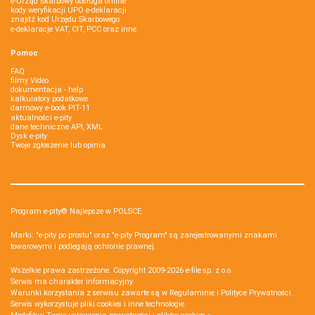
e-Urząd Skarbowy obsługa online
kody weryfikacji UPO e-deklaracji
znajdź kod Urzędu Skarbowego
e-deklaracje VAT, CIT, PCC oraz inne
Pomoc
FAQ
filmy Video
dokumentacja - help
kalkulatory podatkowe
darmowy e-book PIT-11
aktualności e-pity
dane techniczne API, XML
Dysk e-pity
Twoje zgłoszenie lub opinia
Program e-pity® Najlepsze w POLSCE.
Marki: "e-pity po prostu" oraz "e-pity Program" są zarejestrowanymi znakami
towarowymi i podlegają ochronie prawnej.
Wszelkie prawa zastrzeżone. Copyright 2009-2026
e-file sp. z o.o.
Serwis ma charakter informacyjny.
Warunki korzystania z serwisu zawarte są w
Regulaminie
i
Polityce Prywatności
.
Serwis wykorzystuje
pliki cookies i inne technologie
.