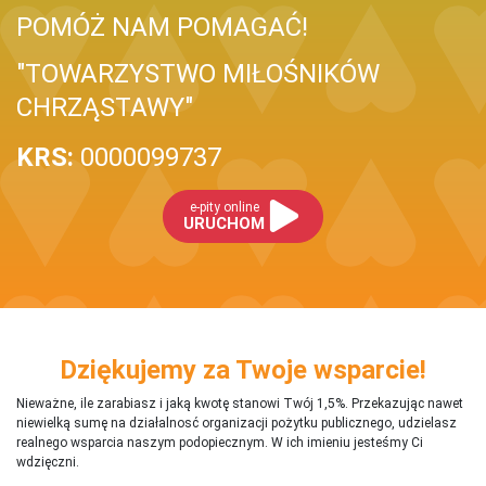
POMÓŻ NAM POMAGAĆ!
"TOWARZYSTWO MIŁOŚNIKÓW
CHRZĄSTAWY"
KRS:
0000099737
e-pity online
URUCHOM
Dziękujemy za Twoje wsparcie!
Nieważne, ile zarabiasz i jaką kwotę stanowi Twój 1,5%. Przekazując nawet
niewielką sumę na działalnosć organizacji pożytku publicznego, udzielasz
realnego wsparcia naszym podopiecznym. W ich imieniu jesteśmy Ci
wdzięczni.