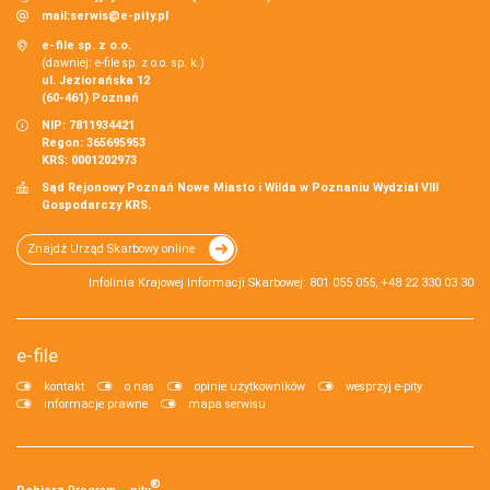
mail:
serwis@e-pity.pl
e-file sp. z o.o.
(dawniej: e-file sp. z o.o. sp. k.)
ul. Jeziorańska 12
(60-461) Poznań
NIP: 7811934421
Regon: 365695953
KRS: 0001202973
Sąd Rejonowy Poznań Nowe Miasto i Wilda w Poznaniu Wydział VIII
Gospodarczy KRS.
Znajdź Urząd Skarbowy online
Infolinia Krajowej Informacji Skarbowej: 801 055 055, +48 22 330 03 30
e-file
kontakt
o nas
opinie użytkowników
wesprzyj e-pity
informacje prawne
mapa serwisu
®