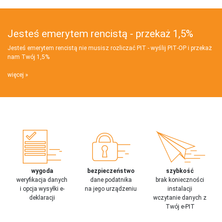
Jesteś emerytem rencistą - przekaż 1,5%
Jesteś emerytem rencistą nie musisz rozliczać PIT - wyślij PIT‑OP i przekaż
nam Twój 1,5%
więcej
wygoda
bezpieczeństwo
szybkość
weryfikacja danych
dane podatnika
brak konieczności
i opcja wysyłki e-
na jego urządzeniu
instalacji
deklaracji
wczytanie danych z
Twój e-PIT