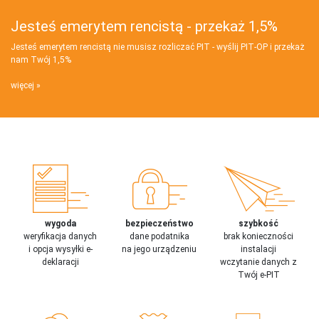
Jesteś emerytem rencistą - przekaż 1,5%
Jesteś emerytem rencistą nie musisz rozliczać PIT - wyślij PIT‑OP i przekaż
nam Twój 1,5%
więcej
wygoda
bezpieczeństwo
szybkość
weryfikacja danych
dane podatnika
brak konieczności
i opcja wysyłki e-
na jego urządzeniu
instalacji
deklaracji
wczytanie danych z
Twój e-PIT