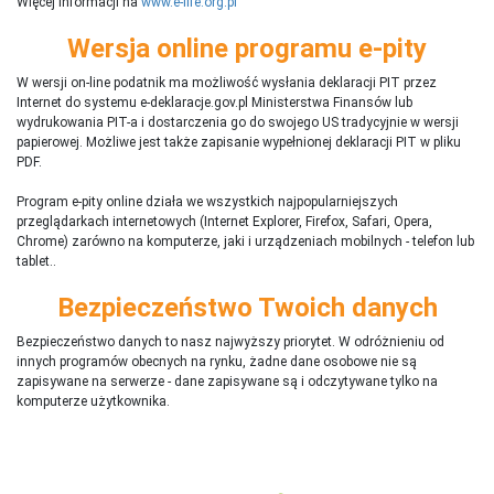
Więcej informacji na
www.e-life.org.pl
Wersja online programu e-pity
W wersji on-line podatnik ma możliwość wysłania deklaracji PIT przez
Internet do systemu e-deklaracje.gov.pl Ministerstwa Finansów lub
wydrukowania PIT-a i dostarczenia go do swojego US tradycyjnie w wersji
papierowej. Możliwe jest także zapisanie wypełnionej deklaracji PIT w pliku
PDF.
Program e-pity online działa we wszystkich najpopularniejszych
przeglądarkach internetowych (Internet Explorer, Firefox, Safari, Opera,
Chrome) zarówno na komputerze, jaki i urządzeniach mobilnych - telefon lub
tablet..
Bezpieczeństwo Twoich danych
Bezpieczeństwo danych to nasz najwyższy priorytet. W odróżnieniu od
innych programów obecnych na rynku,
ż
adne dane osobowe nie są
zapisywane na serwerze - dane zapisywane są i odczytywane tylko na
komputerze użytkownika.