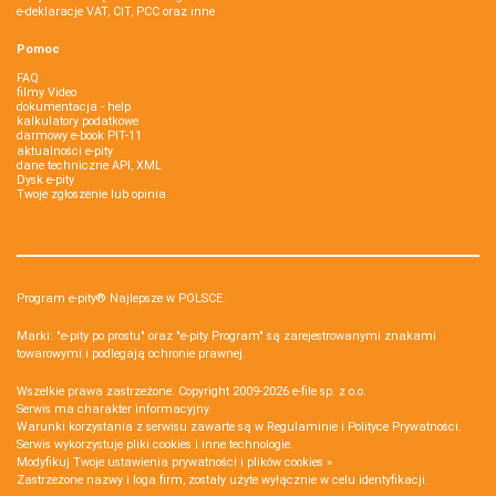
e-deklaracje VAT, CIT, PCC oraz inne
Pomoc
FAQ
filmy Video
dokumentacja - help
kalkulatory podatkowe
darmowy e-book PIT-11
aktualności e-pity
dane techniczne API, XML
Dysk e-pity
Twoje zgłoszenie lub opinia
Program e-pity® Najlepsze w POLSCE.
Marki: "e-pity po prostu" oraz "e-pity Program" są zarejestrowanymi znakami
towarowymi i podlegają ochronie prawnej.
Wszelkie prawa zastrzeżone. Copyright 2009-2026
e-file sp. z o.o.
Serwis ma charakter informacyjny.
Warunki korzystania z serwisu zawarte są w
Regulaminie
i
Polityce Prywatności
.
Serwis wykorzystuje
pliki cookies i inne technologie
.
Modyfikuj Twoje ustawienia prywatności i plików cookies »
Zastrzeżone nazwy i loga firm, zostały użyte wyłącznie w celu identyfikacji.