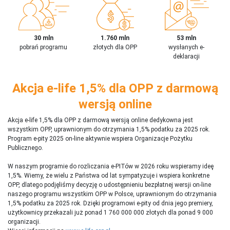
30 mln
1.760 mln
53 mln
pobrań programu
złotych dla OPP
wysłanych e-
deklaracji
Akcja e-life 1,5% dla OPP z darmową
wersją online
Akcja e-life 1,5% dla OPP z darmową wersją online dedykowna jest
wszystkim OPP, uprawnionym do otrzymania 1,5% podatku za 2025 rok.
Program e-pity 2025 on-line aktywnie wspiera Organizacje Pożytku
Publicznego.
W naszym programie do rozliczania e-PITów w 2026 roku wspieramy ideę
1,5%. Wiemy, że wielu z Państwa od lat sympatyzuje i wspiera konkretne
OPP, dlatego podjęliśmy decyzję o udostępnieniu bezpłatnej wersji on-line
naszego programu wszystkim OPP w Polsce, uprawnionym do otrzymania
1,5% podatku za 2025 rok. Dzięki programowi e-pity od dnia jego premiery,
użytkownicy przekazali już ponad 1 760 000 000 złotych dla ponad 9 000
organizacji.