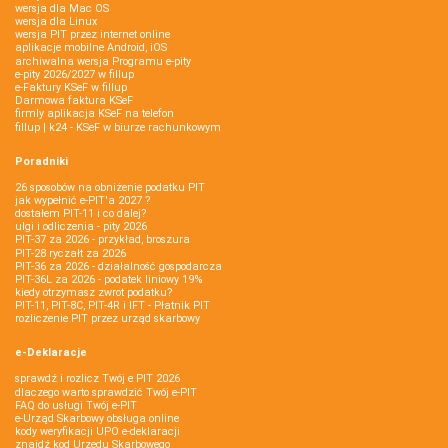
wersja dla Mac OS
wersja dla Linux
wersja PIT przez internet online
aplikacje mobilne Android, iOS
archiwalna wersja Programu e-pity
e-pity 2026/2027 w fillup
e‑Faktury KSeF w fillup
Darmowa faktura KSeF
firmly aplikacja KSeF na telefon
fillup | k24 - KSeF w biurze rachunkowym
Poradniki
26 sposobów na obniżenie podatku PIT
jak wypełnić e-PIT'a 2027 ?
dostałem PIT-11 i co dalej?
ulgi i odliczenia - pity 2026
PIT-37 za 2026 - przykład, broszura
PIT-28 ryczałt za 2026
PIT-36 za 2026 - działalność gospodarcza
PIT-36L za 2026 - podatek liniowy 19%
kiedy otrzymasz zwrot podatku?
PIT-11, PIT-8C, PIT-4R i IFT - Płatnik PIT
rozliczenie PIT przez urząd skarbowy
e-Deklaracje
sprawdź i rozlicz Twój e PIT 2026
dlaczego warto sprawdzić Twój e-PIT
FAQ do usługi Twój e-PIT
e-Urząd Skarbowy obsługa online
kody weryfikacji UPO e-deklaracji
znajdź kod Urzędu Skarbowego