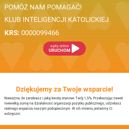
POMÓŻ NAM POMAGAĆ!
KLUB INTELIGENCJI KATOLICKIEJ
KRS:
0000099466
e-pity online
URUCHOM
Dziękujemy za Twoje wsparcie!
Nieważne, ile zarabiasz i jaką kwotę stanowi Twój 1,5%. Przekazując nawet
niewielką sumę na działalnosć organizacji pożytku publicznego, udzielasz
realnego wsparcia naszym podopiecznym. W ich imieniu jesteśmy Ci
wdzięczni.