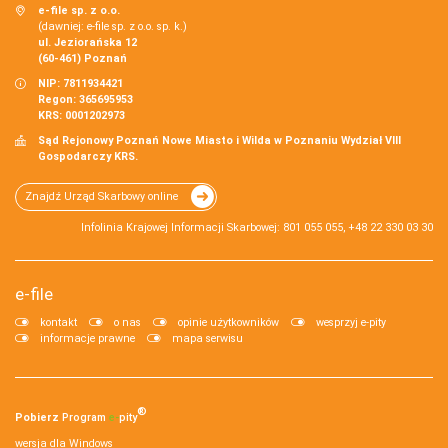
e-file sp. z o.o.
(dawniej: e-file sp. z o.o. sp. k.)
ul. Jeziorańska 12
(60-461) Poznań
NIP: 7811934421
Regon: 365695953
KRS: 0001202973
Sąd Rejonowy Poznań Nowe Miasto i Wilda w Poznaniu Wydział VIII
Gospodarczy KRS.
Znajdź Urząd Skarbowy online
Infolinia Krajowej Informacji Skarbowej: 801 055 055, +48 22 330 03 30
e-file
kontakt
o nas
opinie użytkowników
wesprzyj e-pity
informacje prawne
mapa serwisu
®
Pobierz
Program
e‑
pity
wersja dla Windows