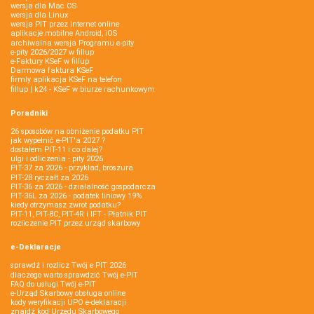
wersja dla Mac OS
wersja dla Linux
wersja PIT przez internet online
aplikacje mobilne Android, iOS
archiwalna wersja Programu e-pity
e-pity 2026/2027 w fillup
e‑Faktury KSeF w fillup
Darmowa faktura KSeF
firmly aplikacja KSeF na telefon
fillup | k24 - KSeF w biurze rachunkowym
Poradniki
26 sposobów na obniżenie podatku PIT
jak wypełnić e-PIT'a 2027 ?
dostałem PIT-11 i co dalej?
ulgi i odliczenia - pity 2026
PIT-37 za 2026 - przykład, broszura
PIT-28 ryczałt za 2026
PIT-36 za 2026 - działalność gospodarcza
PIT-36L za 2026 - podatek liniowy 19%
kiedy otrzymasz zwrot podatku?
PIT-11, PIT-8C, PIT-4R i IFT - Płatnik PIT
rozliczenie PIT przez urząd skarbowy
e-Deklaracje
sprawdź i rozlicz Twój e PIT 2026
dlaczego warto sprawdzić Twój e-PIT
FAQ do usługi Twój e-PIT
e-Urząd Skarbowy obsługa online
kody weryfikacji UPO e-deklaracji
znajdź kod Urzędu Skarbowego