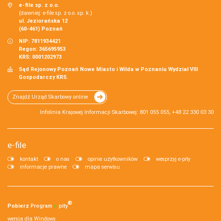
e-file sp. z o.o.
(dawniej: e-file sp. z o.o. sp. k.)
ul. Jeziorańska 12
(60-461) Poznań
NIP: 7811934421
Regon: 365695953
KRS: 0001202973
Sąd Rejonowy Poznań Nowe Miasto i Wilda w Poznaniu Wydział VIII
Gospodarczy KRS.
Znajdź Urząd Skarbowy online
Infolinia Krajowej Informacji Skarbowej: 801 055 055, +48 22 330 03 30
e-file
kontakt
o nas
opinie użytkowników
wesprzyj e-pity
informacje prawne
mapa serwisu
®
Pobierz
Program
e‑
pity
wersja dla Windows