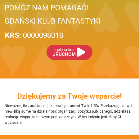
POMÓŻ NAM POMAGAĆ!
GDAŃSKI KLUB FANTASTYKI
KRS:
0000098018
e-pity online
URUCHOM
Dziękujemy za Twoje wsparcie!
Nieważne, ile zarabiasz i jaką kwotę stanowi Twój 1,5%. Przekazując nawet
niewielką sumę na działalnosć organizacji pożytku publicznego, udzielasz
realnego wsparcia naszym podopiecznym. W ich imieniu jesteśmy Ci
wdzięczni.