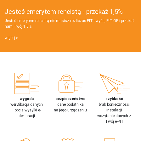
Jesteś emerytem rencistą - przekaż 1,5%
Jesteś emerytem rencistą nie musisz rozliczać PIT - wyślij PIT‑OP i przekaż
nam Twój 1,5%
więcej
wygoda
bezpieczeństwo
szybkość
weryfikacja danych
dane podatnika
brak konieczności
i opcja wysyłki e-
na jego urządzeniu
instalacji
deklaracji
wczytanie danych z
Twój e-PIT