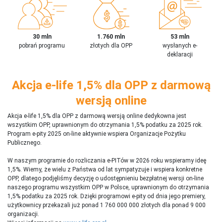
30 mln
1.760 mln
53 mln
pobrań programu
złotych dla OPP
wysłanych e-
deklaracji
Akcja e-life 1,5% dla OPP z darmową
wersją online
Akcja e-life 1,5% dla OPP z darmową wersją online dedykowna jest
wszystkim OPP, uprawnionym do otrzymania 1,5% podatku za 2025 rok.
Program e-pity 2025 on-line aktywnie wspiera Organizacje Pożytku
Publicznego.
W naszym programie do rozliczania e-PITów w 2026 roku wspieramy ideę
1,5%. Wiemy, że wielu z Państwa od lat sympatyzuje i wspiera konkretne
OPP, dlatego podjęliśmy decyzję o udostępnieniu bezpłatnej wersji on-line
naszego programu wszystkim OPP w Polsce, uprawnionym do otrzymania
1,5% podatku za 2025 rok. Dzięki programowi e-pity od dnia jego premiery,
użytkownicy przekazali już ponad 1 760 000 000 złotych dla ponad 9 000
organizacji.