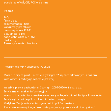
e-deklaracje VAT, CIT, PCC oraz inne
Pomoc
FAQ
filmy Video
dokumentacja - help
kalkulatory podatkowe
darmowy e-book PIT-11
aktualności e-pity
dane techniczne API, XML
Dysk e-pity
Twoje zgłoszenie lub opinia
Program e-pity® Najlepsze w POLSCE.
Marki: "e-pity po prostu" oraz "e-pity Program" są zarejestrowanymi znakami
towarowymi i podlegają ochronie prawnej.
Wszelkie prawa zastrzeżone. Copyright 2009-2026
e-file sp. z o.o.
Serwis ma charakter informacyjny.
Warunki korzystania z serwisu zawarte są w
Regulaminie
i
Polityce Prywatności
.
Serwis wykorzystuje
pliki cookies i inne technologie
.
Modyfikuj Twoje ustawienia prywatności i plików cookies »
Zastrzeżone nazwy i loga firm, zostały użyte wyłącznie w celu identyfikacji.