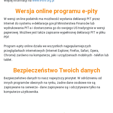
Więcej informacji na
www.e-life.org.pl
Wersja online programu e-pity
W wersji on-line podatnik ma możliwość wysłania deklaracji PIT przez
Internet do systemu e-deklaracje.gov.pl Ministerstwa Finansów lub
wydrukowania PIT-a i dostarczenia go do swojego US tradycyjnie w wersji
papierowej. Możliwe jest także zapisanie wypełnionej deklaracji PIT w pliku
PDF.
Program e-pity online działa we wszystkich najpopularniejszych
przeglądarkach internetowych (Internet Explorer, Firefox, Safari, Opera,
Chrome) zarówno na komputerze, jaki i urządzeniach mobilnych - telefon lub
tablet..
Bezpieczeństwo Twoich danych
Bezpieczeństwo danych to nasz najwyższy priorytet. W odróżnieniu od
innych programów obecnych na rynku,
ż
adne dane osobowe nie są
zapisywane na serwerze - dane zapisywane są i odczytywane tylko na
komputerze użytkownika.