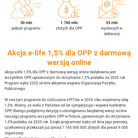
30 mln
1.760 mln
53 mln
pobrań programu
złotych dla OPP
wysłanych e-
deklaracji
Akcja e-life 1,5% dla OPP z darmową
wersją online
Akcja e-life 1,5% dla OPP z darmową wersją online dedykowna jest
wszystkim OPP, uprawnionym do otrzymania 1,5% podatku za 2025 rok.
Program e-pity 2025 on-line aktywnie wspiera Organizacje Pożytku
Publicznego.
W naszym programie do rozliczania e-PITów w 2026 roku wspieramy ideę
1,5%. Wiemy, że wielu z Państwa od lat sympatyzuje i wspiera konkretne
OPP, dlatego podjęliśmy decyzję o udostępnieniu bezpłatnej wersji on-line
naszego programu wszystkim OPP w Polsce, uprawnionym do otrzymania
1,5% podatku za 2025 rok. Dzięki programowi e-pity od dnia jego premiery,
użytkownicy przekazali już ponad 1 760 000 000 złotych dla ponad 9 000
organizacji.