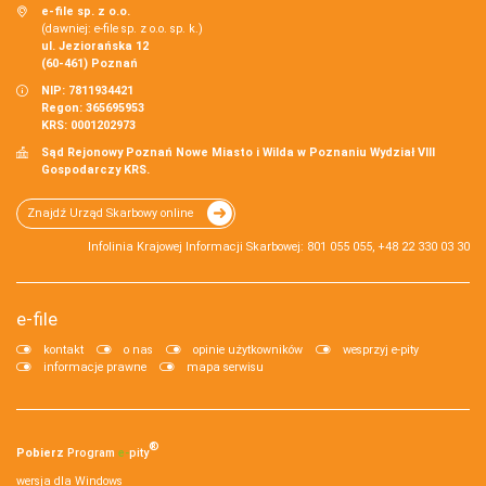
e-file sp. z o.o.
(dawniej: e-file sp. z o.o. sp. k.)
ul. Jeziorańska 12
(60-461) Poznań
NIP: 7811934421
Regon: 365695953
KRS: 0001202973
Sąd Rejonowy Poznań Nowe Miasto i Wilda w Poznaniu Wydział VIII
Gospodarczy KRS.
Znajdź Urząd Skarbowy online
Infolinia Krajowej Informacji Skarbowej: 801 055 055, +48 22 330 03 30
e-file
kontakt
o nas
opinie użytkowników
wesprzyj e-pity
informacje prawne
mapa serwisu
®
Pobierz
Program
e‑
pity
wersja dla Windows