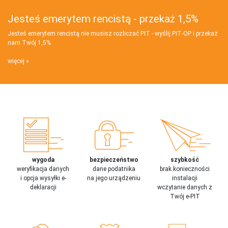
Jesteś emerytem rencistą - przekaż 1,5%
Jesteś emerytem rencistą nie musisz rozliczać PIT - wyślij PIT‑OP i przekaż
nam Twój 1,5%
więcej
wygoda
bezpieczeństwo
szybkość
weryfikacja danych
dane podatnika
brak konieczności
i opcja wysyłki e-
na jego urządzeniu
instalacji
deklaracji
wczytanie danych z
Twój e-PIT