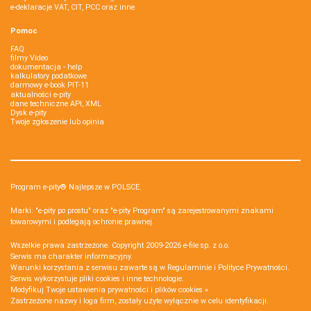
e-deklaracje VAT, CIT, PCC oraz inne
Pomoc
FAQ
filmy Video
dokumentacja - help
kalkulatory podatkowe
darmowy e-book PIT-11
aktualności e-pity
dane techniczne API, XML
Dysk e-pity
Twoje zgłoszenie lub opinia
Program e-pity® Najlepsze w POLSCE.
Marki: "e-pity po prostu" oraz "e-pity Program" są zarejestrowanymi znakami
towarowymi i podlegają ochronie prawnej.
Wszelkie prawa zastrzeżone. Copyright 2009-2026
e-file sp. z o.o.
Serwis ma charakter informacyjny.
Warunki korzystania z serwisu zawarte są w
Regulaminie
i
Polityce Prywatności
.
Serwis wykorzystuje
pliki cookies i inne technologie
.
Modyfikuj Twoje ustawienia prywatności i plików cookies »
Zastrzeżone nazwy i loga firm, zostały użyte wyłącznie w celu identyfikacji.