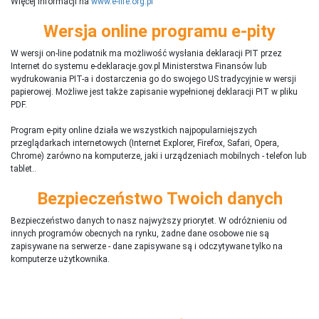
Więcej informacji na
www.e-life.org.pl
Wersja online programu e-pity
W wersji on-line podatnik ma możliwość wysłania deklaracji PIT przez
Internet do systemu e-deklaracje.gov.pl Ministerstwa Finansów lub
wydrukowania PIT-a i dostarczenia go do swojego US tradycyjnie w wersji
papierowej. Możliwe jest także zapisanie wypełnionej deklaracji PIT w pliku
PDF.
Program e-pity online działa we wszystkich najpopularniejszych
przeglądarkach internetowych (Internet Explorer, Firefox, Safari, Opera,
Chrome) zarówno na komputerze, jaki i urządzeniach mobilnych - telefon lub
tablet..
Bezpieczeństwo Twoich danych
Bezpieczeństwo danych to nasz najwyższy priorytet. W odróżnieniu od
innych programów obecnych na rynku,
ż
adne dane osobowe nie są
zapisywane na serwerze - dane zapisywane są i odczytywane tylko na
komputerze użytkownika.