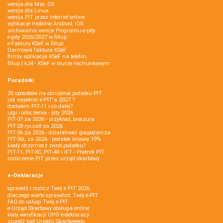
wersja dla Mac OS
wersja dla Linux
wersja PIT przez internet online
aplikacje mobilne Android, iOS
archiwalna wersja Programu e-pity
e-pity 2026/2027 w fillup
e‑Faktury KSeF w fillup
Darmowa faktura KSeF
firmly aplikacja KSeF na telefon
fillup | k24 - KSeF w biurze rachunkowym
Poradniki
26 sposobów na obniżenie podatku PIT
jak wypełnić e-PIT'a 2027 ?
dostałem PIT-11 i co dalej?
ulgi i odliczenia - pity 2026
PIT-37 za 2026 - przykład, broszura
PIT-28 ryczałt za 2026
PIT-36 za 2026 - działalność gospodarcza
PIT-36L za 2026 - podatek liniowy 19%
kiedy otrzymasz zwrot podatku?
PIT-11, PIT-8C, PIT-4R i IFT - Płatnik PIT
rozliczenie PIT przez urząd skarbowy
e-Deklaracje
sprawdź i rozlicz Twój e PIT 2026
dlaczego warto sprawdzić Twój e-PIT
FAQ do usługi Twój e-PIT
e-Urząd Skarbowy obsługa online
kody weryfikacji UPO e-deklaracji
znajdź kod Urzędu Skarbowego