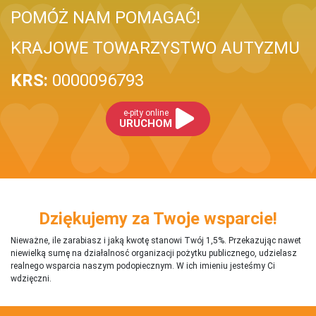
POMÓŻ NAM POMAGAĆ!
KRAJOWE TOWARZYSTWO AUTYZMU
KRS:
0000096793
e-pity online
URUCHOM
Dziękujemy za Twoje wsparcie!
Nieważne, ile zarabiasz i jaką kwotę stanowi Twój 1,5%. Przekazując nawet
niewielką sumę na działalnosć organizacji pożytku publicznego, udzielasz
realnego wsparcia naszym podopiecznym. W ich imieniu jesteśmy Ci
wdzięczni.