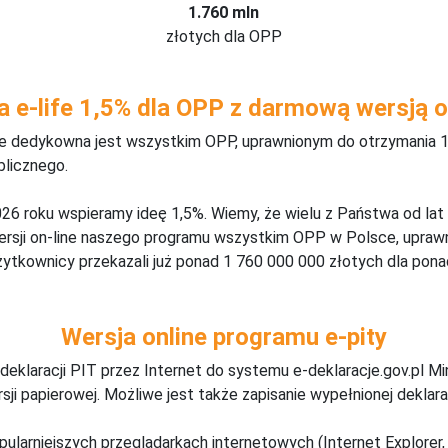
1.760 mln
złotych dla OPP
a e-life 1,5% dla OPP z darmową wersją o
ine dedykowna jest wszystkim OPP, uprawnionym do otrzymania 1
blicznego.
26 roku wspieramy ideę 1,5%. Wiemy, że wielu z Państwa od lat
wersji on-line naszego programu wszystkim OPP w Polsce, upraw
żytkownicy przekazali już ponad 1 760 000 000 złotych dla ponad
Wersja online programu e-pity
deklaracji PIT przez Internet do systemu e-deklaracje.gov.pl M
ji papierowej. Możliwe jest także zapisanie wypełnionej deklarac
pularniejszych przeglądarkach internetowych (Internet Explorer, 