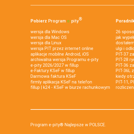
®
Pobierz
Program
e‑
pity
Poradnik
wersja dla Windows
26 sposo
wersja dla Mac OS
jak wypeł
wersja dla Linux
dostałem 
wersja PIT przez internet online
ulgi i odl
aplikacje mobilne Android, iOS
PIT-37 za
archiwalna wersja Programu e-pity
PIT-28 ry
e-pity 2026/2027 w fillup
PIT-36 z
e‑Faktury KSeF w fillup
PIT-36L 
Darmowa faktura KSeF
kiedy ot
firmly aplikacja KSeF na telefon
PIT-11, P
fillup | k24 - KSeF w biurze rachunkowym
rozlicze
Program e-pity® Najlepsze w POLSCE.