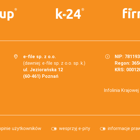
e-file sp. z o.o.
NIP: 78119
(dawniej: e-file sp. z o.o. sp. k.)
Regon: 365
ul. Jeziorańska 12
KRS: 00012
(60-461) Poznań
Infolinia Krajowe
opinie użytkowników
wesprzyj e-pity
informacje pra