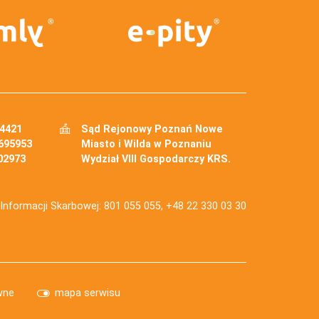
34421
Sąd Rejonowy Poznań Nowe
695953
Miasto i Wilda w Poznaniu
02973
Wydział VIII Gospodarczy KRS.
j Informacji Skarbowej: 801 055 055, +48 22 330 03 30
wne
mapa serwisu