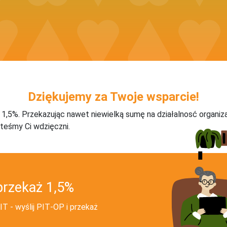
Dziękujemy za Twoje wsparcie!
j 1,5%. Przekazując nawet niewielką sumę na działalnosć organiz
teśmy Ci wdzięczni.
przekaż 1,5%
T - wyślij PIT‑OP i przekaż