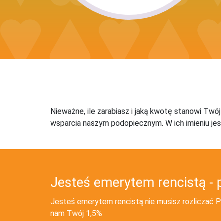
Nieważne, ile zarabiasz i jaką kwotę stanowi Twó
wsparcia naszym podopiecznym. W ich imieniu jes
Jesteś emerytem rencistą - 
Jesteś emerytem rencistą nie musisz rozliczać PI
nam Twój 1,5%