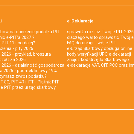
i
e-Deklaracje
bów na obniżenie podatku PIT
sprawdź i rozlicz Twój e PIT 2026
nić e-PIT'a 2027 ?
dlaczego warto sprawdzić Twój e
PIT-11 i co dalej?
FAQ do usługi Twój e-PIT
iczenia - pity 2026
e-Urząd Skarbowy obsługa online
 2026 - przykład, broszura
kody weryfikacji UPO e-deklaracji
czałt za 2026
znajdź kod Urzędu Skarbowego
a 2026 - działalność gospodarcza
e-deklaracje VAT, CIT, PCC oraz in
za 2026 - podatek liniowy 19%
rzymasz zwrot podatku?
IT-8C, PIT-4R i IFT - Płatnik PIT
nie PIT przez urząd skarbowy