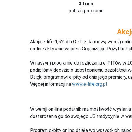
30 mln
pobrań programu
Akcj
Akcja e-life 1,5% dla OPP z darmową wersją onl
on-line aktywnie wspiera Organizacje Pożytku Pu
W naszym programie do rozliczania e-PITów w 20
podjęliśmy decyzję o udostępnieniu bezpłatnej 
Dzięki programowi e-pity od dnia jego premiery, u
Więcej informacji na
www.e-life.org.pl
W wersji on-line podatnik ma możliwość wysłania 
dostarczenia go do swojego US tradycyjnie w wers
Program e-pity online działa we wszystkich najpo