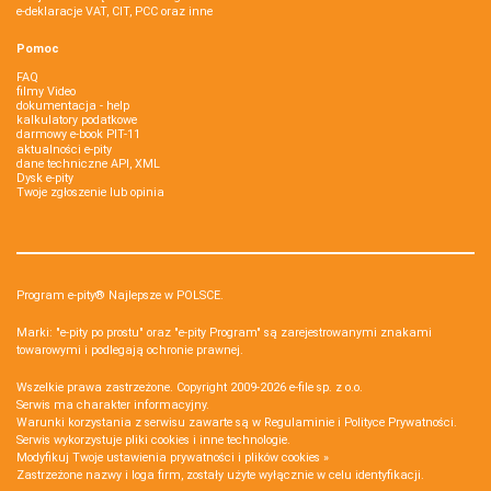
e-deklaracje VAT, CIT, PCC oraz inne
Pomoc
FAQ
filmy Video
dokumentacja - help
kalkulatory podatkowe
darmowy e-book PIT-11
aktualności e-pity
dane techniczne API, XML
Dysk e-pity
Twoje zgłoszenie lub opinia
Program e-pity® Najlepsze w POLSCE.
Marki: "e-pity po prostu" oraz "e-pity Program" są zarejestrowanymi znakami
towarowymi i podlegają ochronie prawnej.
Wszelkie prawa zastrzeżone. Copyright 2009-2026
e-file sp. z o.o.
Serwis ma charakter informacyjny.
Warunki korzystania z serwisu zawarte są w
Regulaminie
i
Polityce Prywatności
.
Serwis wykorzystuje
pliki cookies i inne technologie
.
Modyfikuj Twoje ustawienia prywatności i plików cookies »
Zastrzeżone nazwy i loga firm, zostały użyte wyłącznie w celu identyfikacji.