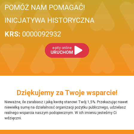
POMÓŻ NAM POMAGAĆ!
INICJATYWA HISTORYCZNA
KRS:
0000092932
e-pity online
URUCHOM
Dziękujemy za Twoje wsparcie!
Nieważne, ile zarabiasz i jaką kwotę stanowi Twój 1,5%. Przekazując nawet
niewielką sumę na działalnosć organizacji pożytku publicznego, udzielasz
realnego wsparcia naszym podopiecznym. W ich imieniu jesteśmy Ci
wdzięczni.