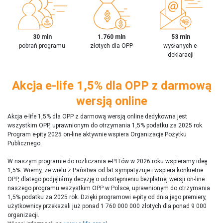
30 mln
1.760 mln
53 mln
pobrań programu
złotych dla OPP
wysłanych e-
deklaracji
Akcja e-life 1,5% dla OPP z darmową
wersją online
Akcja e-life 1,5% dla OPP z darmową wersją online dedykowna jest
wszystkim OPP, uprawnionym do otrzymania 1,5% podatku za 2025 rok.
Program e-pity 2025 on-line aktywnie wspiera Organizacje Pożytku
Publicznego.
W naszym programie do rozliczania e-PITów w 2026 roku wspieramy ideę
1,5%. Wiemy, że wielu z Państwa od lat sympatyzuje i wspiera konkretne
OPP, dlatego podjęliśmy decyzję o udostępnieniu bezpłatnej wersji on-line
naszego programu wszystkim OPP w Polsce, uprawnionym do otrzymania
1,5% podatku za 2025 rok. Dzięki programowi e-pity od dnia jego premiery,
użytkownicy przekazali już ponad 1 760 000 000 złotych dla ponad 9 000
organizacji.