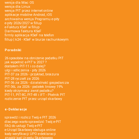
wersja dla Mac OS
wersja dla Linux
wersja PIT przez internet online
aplikacje mobilne Android, iOS
archiwalna wersja Programu e-pity
e-pity 2026/2027 w fillup
e‑Faktury KSeF w fillup
Darmowa faktura KSeF
firmly aplikacja KSeF na telefon
fillup | k24 - KSeF w biurze rachunkowym
Poradniki
26 sposobów na obniżenie podatku PIT
jak wypełnić e-PIT'a 2027 ?
dostałem PIT-11 i co dalej?
ulgi i odliczenia - pity 2026
PIT-37 za 2026 - przykład, broszura
PIT-28 ryczałt za 2026
PIT-36 za 2026 - działalność gospodarcza
PIT-36L za 2026 - podatek liniowy 19%
kiedy otrzymasz zwrot podatku?
PIT-11, PIT-8C, PIT-4R i IFT - Płatnik PIT
rozliczenie PIT przez urząd skarbowy
e-Deklaracje
sprawdź i rozlicz Twój e PIT 2026
dlaczego warto sprawdzić Twój e-PIT
FAQ do usługi Twój e-PIT
e-Urząd Skarbowy obsługa online
kody weryfikacji UPO e-deklaracji
znajdź kod Urzędu Skarbowego