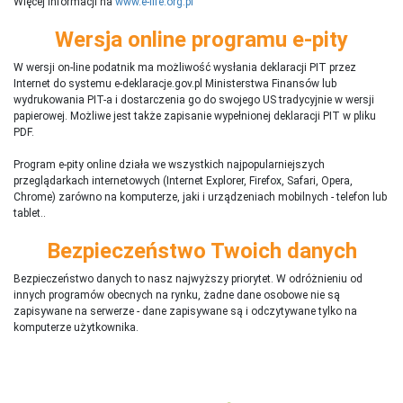
Więcej informacji na
www.e-life.org.pl
Wersja online programu e-pity
W wersji on-line podatnik ma możliwość wysłania deklaracji PIT przez
Internet do systemu e-deklaracje.gov.pl Ministerstwa Finansów lub
wydrukowania PIT-a i dostarczenia go do swojego US tradycyjnie w wersji
papierowej. Możliwe jest także zapisanie wypełnionej deklaracji PIT w pliku
PDF.
Program e-pity online działa we wszystkich najpopularniejszych
przeglądarkach internetowych (Internet Explorer, Firefox, Safari, Opera,
Chrome) zarówno na komputerze, jaki i urządzeniach mobilnych - telefon lub
tablet..
Bezpieczeństwo Twoich danych
Bezpieczeństwo danych to nasz najwyższy priorytet. W odróżnieniu od
innych programów obecnych na rynku,
ż
adne dane osobowe nie są
zapisywane na serwerze - dane zapisywane są i odczytywane tylko na
komputerze użytkownika.