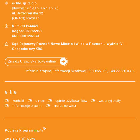
e-file sp. z o.o.
(dawniej: e-file sp. z o.o. sp. k.)
ul. Jeziorańska 12
(60-461) Poznań
NIP: 7811934421
Regon: 365695953
KRS: 0001202973
Sąd Rejonowy Poznań Nowe Miasto i Wilda w Poznaniu Wydział VIII
Gospodarczy KRS.
Znajdź Urząd Skarbowy online
Infolinia Krajowej Informacji Skarbowej: 801 055 055, +48 22 330 03 30
e-file
kontakt
o nas
opinie użytkowników
wesprzyj e-pity
informacje prawne
mapa serwisu
®
Pobierz
Program
e‑
pity
wersja dla Windows