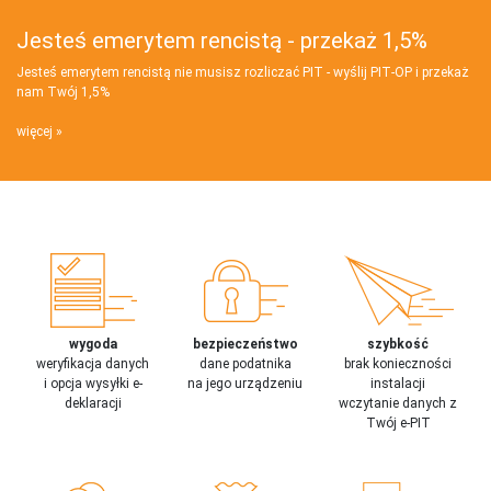
Jesteś emerytem rencistą - przekaż 1,5%
Jesteś emerytem rencistą nie musisz rozliczać PIT - wyślij PIT‑OP i przekaż
nam Twój 1,5%
więcej
wygoda
bezpieczeństwo
szybkość
weryfikacja danych
dane podatnika
brak konieczności
i opcja wysyłki e-
na jego urządzeniu
instalacji
deklaracji
wczytanie danych z
Twój e-PIT