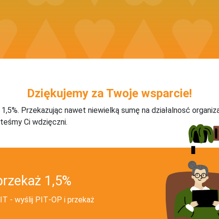
Dziękujemy za Twoje wsparcie!
j 1,5%. Przekazując nawet niewielką sumę na działalnosć organiz
teśmy Ci wdzięczni.
przekaż 1,5%
T - wyślij PIT‑OP i przekaż