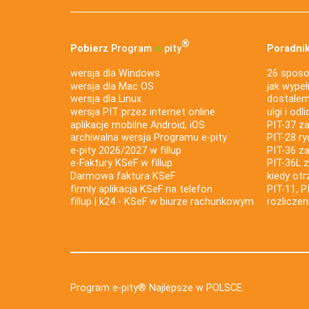
®
Pobierz
Program
e‑
pity
Poradnik
wersja dla Windows
26 sposo
wersja dla Mac OS
jak wypeł
wersja dla Linux
dostałem 
wersja PIT przez internet online
ulgi i odl
aplikacje mobilne Android, iOS
PIT-37 za
archiwalna wersja Programu e-pity
PIT-28 ry
e-pity 2026/2027 w fillup
PIT-36 z
e‑Faktury KSeF w fillup
PIT-36L 
Darmowa faktura KSeF
kiedy ot
firmly aplikacja KSeF na telefon
PIT-11, P
fillup | k24 - KSeF w biurze rachunkowym
rozlicze
Program e-pity® Najlepsze w POLSCE.