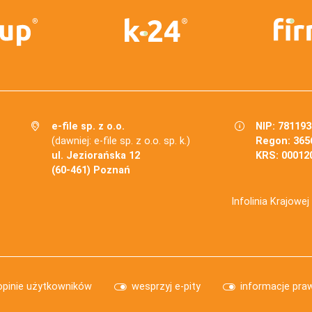
e-file sp. z o.o.
NIP: 78119
(dawniej: e-file sp. z o.o. sp. k.)
Regon: 365
ul. Jeziorańska 12
KRS: 00012
(60-461) Poznań
Infolinia Krajowe
opinie użytkowników
wesprzyj e-pity
informacje pra