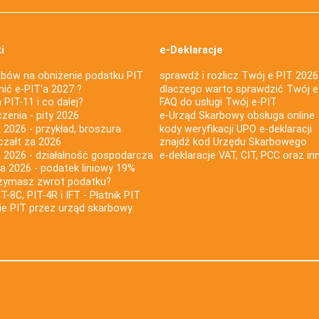
i
e-Deklaracje
bów na obniżenie podatku PIT
sprawdź i rozlicz Twój e PIT 2026
nić e-PIT'a 2027 ?
dlaczego warto sprawdzić Twój e
PIT-11 i co dalej?
FAQ do usługi Twój e-PIT
iczenia - pity 2026
e-Urząd Skarbowy obsługa online
 2026 - przykład, broszura
kody weryfikacji UPO e-deklaracji
czałt za 2026
znajdź kod Urzędu Skarbowego
a 2026 - działalność gospodarcza
e-deklaracje VAT, CIT, PCC oraz in
za 2026 - podatek liniowy 19%
rzymasz zwrot podatku?
IT-8C, PIT-4R i IFT - Płatnik PIT
nie PIT przez urząd skarbowy