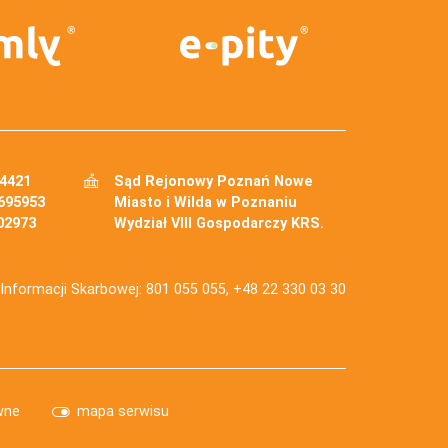
34421
Sąd Rejonowy Poznań Nowe
695953
Miasto i Wilda w Poznaniu
02973
Wydział VIII Gospodarczy KRS.
j Informacji Skarbowej: 801 055 055, +48 22 330 03 30
wne
mapa serwisu