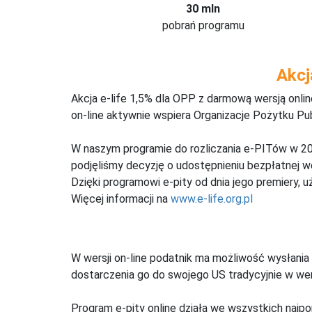
30 mln
pobrań programu
Akcj
Akcja e-life 1,5% dla OPP z darmową wersją onl
on-line aktywnie wspiera Organizacje Pożytku Pu
W naszym programie do rozliczania e-PITów w 20
podjęliśmy decyzję o udostępnieniu bezpłatnej 
Dzięki programowi e-pity od dnia jego premiery, u
Więcej informacji na
www.e-life.org.pl
W wersji on-line podatnik ma możliwość wysłania 
dostarczenia go do swojego US tradycyjnie w wers
Program e-pity online działa we wszystkich najpo