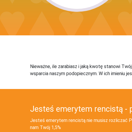
Nieważne, ile zarabiasz i jaką kwotę stanowi Twó
wsparcia naszym podopiecznym. W ich imieniu jes
Jesteś emerytem rencistą - 
Jesteś emerytem rencistą nie musisz rozliczać PI
nam Twój 1,5%