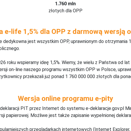
1.760 mln
złotych dla OPP
a e-life 1,5% dla OPP z darmową wersją o
ine dedykowna jest wszystkim OPP, uprawnionym do otrzymania 1
blicznego.
26 roku wspieramy ideę 1,5%. Wiemy, że wielu z Państwa od lat
wersji on-line naszego programu wszystkim OPP w Polsce, upraw
żytkownicy przekazali już ponad 1 760 000 000 złotych dla ponad
Wersja online programu e-pity
deklaracji PIT przez Internet do systemu e-deklaracje.gov.pl M
ji papierowej. Możliwe jest także zapisanie wypełnionej deklarac
pularniejszych przeglądarkach internetowych (Internet Explorer, 