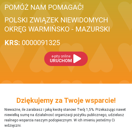
POMÓŻ NAM POMAGAĆ!
POLSKI ZWIĄZEK NIEWIDOMYCH
OKRĘG WARMIŃSKO - MAZURSKI
KRS:
0000091325
e-pity online
URUCHOM
Dziękujemy za Twoje wsparcie!
Nieważne, ile zarabiasz i jaką kwotę stanowi Twój 1,5%. Przekazując nawet
niewielką sumę na działalnosć organizacji pożytku publicznego, udzielasz
realnego wsparcia naszym podopiecznym. W ich imieniu jesteśmy Ci
wdzięczni.