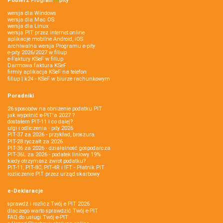
Pobierz
Program
e‑
pity
wersja dla Windows
wersja dla Mac OS
wersja dla Linux
wersja PIT przez internet online
aplikacje mobilne Android, iOS
archiwalna wersja Programu e-pity
e-pity 2026/2027 w fillup
e‑Faktury KSeF w fillup
Darmowa faktura KSeF
firmly aplikacja KSeF na telefon
fillup | k24 - KSeF w biurze rachunkowym
Poradniki
26 sposobów na obniżenie podatku PIT
jak wypełnić e-PIT'a 2027 ?
dostałem PIT-11 i co dalej?
ulgi i odliczenia - pity 2026
PIT-37 za 2026 - przykład, broszura
PIT-28 ryczałt za 2026
PIT-36 za 2026 - działalność gospodarcza
PIT-36L za 2026 - podatek liniowy 19%
kiedy otrzymasz zwrot podatku?
PIT-11, PIT-8C, PIT-4R i IFT - Płatnik PIT
rozliczenie PIT przez urząd skarbowy
e-Deklaracje
sprawdź i rozlicz Twój e PIT 2026
dlaczego warto sprawdzić Twój e-PIT
FAQ do usługi Twój e-PIT