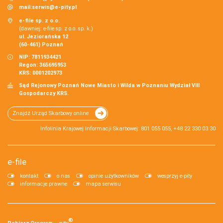
mail:
serwis@e-pity.pl
e-file sp. z o.o.
(dawniej: e-file sp. z o.o. sp. k.)
ul. Jeziorańska 12
(60-461) Poznań
NIP: 7811934421
Regon: 365695953
KRS: 0001202973
Sąd Rejonowy Poznań Nowe Miasto i Wilda w Poznaniu Wydział VIII
Gospodarczy KRS.
Znajdź Urząd Skarbowy online
Infolinia Krajowej Informacji Skarbowej: 801 055 055, +48 22 330 03 30
e-file
kontakt
o nas
opinie użytkowników
wesprzyj e-pity
informacje prawne
mapa serwisu
®