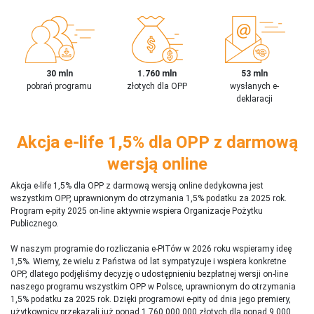
30 mln
1.760 mln
53 mln
pobrań programu
złotych dla OPP
wysłanych e-
deklaracji
Akcja e-life 1,5% dla OPP z darmową
wersją online
Akcja e-life 1,5% dla OPP z darmową wersją online dedykowna jest
wszystkim OPP, uprawnionym do otrzymania 1,5% podatku za 2025 rok.
Program e-pity 2025 on-line aktywnie wspiera Organizacje Pożytku
Publicznego.
W naszym programie do rozliczania e-PITów w 2026 roku wspieramy ideę
1,5%. Wiemy, że wielu z Państwa od lat sympatyzuje i wspiera konkretne
OPP, dlatego podjęliśmy decyzję o udostępnieniu bezpłatnej wersji on-line
naszego programu wszystkim OPP w Polsce, uprawnionym do otrzymania
1,5% podatku za 2025 rok. Dzięki programowi e-pity od dnia jego premiery,
użytkownicy przekazali już ponad 1 760 000 000 złotych dla ponad 9 000