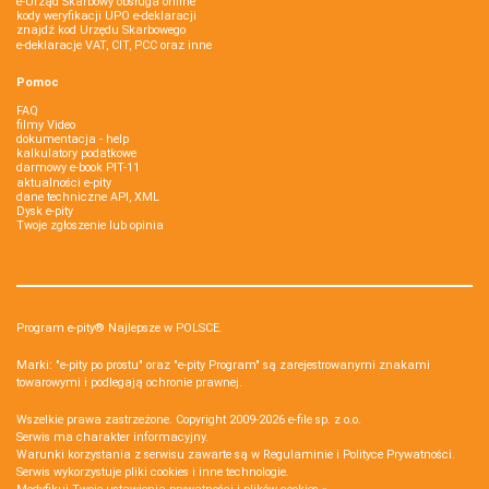
e-Urząd Skarbowy obsługa online
kody weryfikacji UPO e-deklaracji
znajdź kod Urzędu Skarbowego
e-deklaracje VAT, CIT, PCC oraz inne
Pomoc
FAQ
filmy Video
dokumentacja - help
kalkulatory podatkowe
darmowy e-book PIT-11
aktualności e-pity
dane techniczne API, XML
Dysk e-pity
Twoje zgłoszenie lub opinia
Program e-pity® Najlepsze w POLSCE.
Marki: "e-pity po prostu" oraz "e-pity Program" są zarejestrowanymi znakami
towarowymi i podlegają ochronie prawnej.
Wszelkie prawa zastrzeżone. Copyright 2009-2026
e-file sp. z o.o.
Serwis ma charakter informacyjny.
Warunki korzystania z serwisu zawarte są w
Regulaminie
i
Polityce Prywatności
.
Serwis wykorzystuje
pliki cookies i inne technologie
.