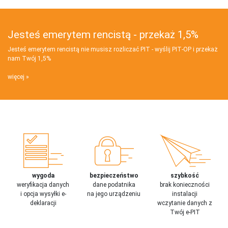
Jesteś emerytem rencistą - przekaż 1,5%
Jesteś emerytem rencistą nie musisz rozliczać PIT - wyślij PIT‑OP i przekaż
nam Twój 1,5%
więcej
wygoda
bezpieczeństwo
szybkość
weryfikacja danych
dane podatnika
brak konieczności
i opcja wysyłki e-
na jego urządzeniu
instalacji
deklaracji
wczytanie danych z
Twój e-PIT