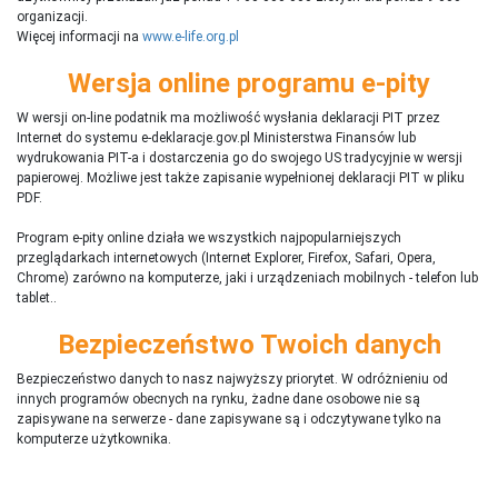
organizacji.
Więcej informacji na
www.e-life.org.pl
Wersja online programu e-pity
W wersji on-line podatnik ma możliwość wysłania deklaracji PIT przez
Internet do systemu e-deklaracje.gov.pl Ministerstwa Finansów lub
wydrukowania PIT-a i dostarczenia go do swojego US tradycyjnie w wersji
papierowej. Możliwe jest także zapisanie wypełnionej deklaracji PIT w pliku
PDF.
Program e-pity online działa we wszystkich najpopularniejszych
przeglądarkach internetowych (Internet Explorer, Firefox, Safari, Opera,
Chrome) zarówno na komputerze, jaki i urządzeniach mobilnych - telefon lub
tablet..
Bezpieczeństwo Twoich danych
Bezpieczeństwo danych to nasz najwyższy priorytet. W odróżnieniu od
innych programów obecnych na rynku,
ż
adne dane osobowe nie są
zapisywane na serwerze - dane zapisywane są i odczytywane tylko na
komputerze użytkownika.