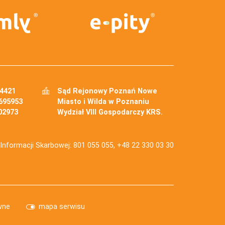
34421
Sąd Rejonowy Poznań Nowe
695953
Miasto i Wilda w Poznaniu
02973
Wydział VIII Gospodarczy KRS.
j Informacji Skarbowej: 801 055 055, +48 22 330 03 30
wne
mapa serwisu