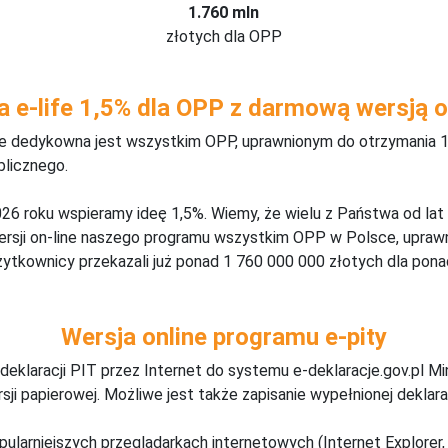
1.760 mln
złotych dla OPP
a e-life 1,5% dla OPP z darmową wersją o
ine dedykowna jest wszystkim OPP, uprawnionym do otrzymania 1
blicznego.
26 roku wspieramy ideę 1,5%. Wiemy, że wielu z Państwa od lat
wersji on-line naszego programu wszystkim OPP w Polsce, upraw
żytkownicy przekazali już ponad 1 760 000 000 złotych dla ponad
Wersja online programu e-pity
deklaracji PIT przez Internet do systemu e-deklaracje.gov.pl M
ji papierowej. Możliwe jest także zapisanie wypełnionej deklarac
pularniejszych przeglądarkach internetowych (Internet Explorer, 