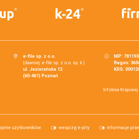
e-file sp. z o.o.
NIP: 78119
(dawniej: e-file sp. z o.o. sp. k.)
Regon: 365
ul. Jeziorańska 12
KRS: 00012
(60-461) Poznań
Infolinia Krajowe
opinie użytkowników
wesprzyj e-pity
informacje pra