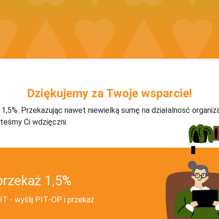
Dziękujemy za Twoje wsparcie!
j 1,5%. Przekazując nawet niewielką sumę na działalnosć organiz
teśmy Ci wdzięczni.
przekaż 1,5%
T - wyślij PIT‑OP i przekaż