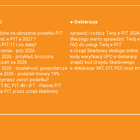
i
e-Deklaracje
bów na obniżenie podatku PIT
sprawdź i rozlicz Twój e PIT 2026
nić e-PIT'a 2027 ?
dlaczego warto sprawdzić Twój e
PIT-11 i co dalej?
FAQ do usługi Twój e-PIT
iczenia - pity 2026
e-Urząd Skarbowy obsługa online
 2026 - przykład, broszura
kody weryfikacji UPO e-deklaracji
czałt za 2026
znajdź kod Urzędu Skarbowego
a 2026 - działalność gospodarcza
e-deklaracje VAT, CIT, PCC oraz in
za 2026 - podatek liniowy 19%
rzymasz zwrot podatku?
IT-8C, PIT-4R i IFT - Płatnik PIT
nie PIT przez urząd skarbowy