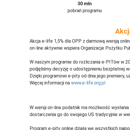
30 mln
pobrań programu
Akcj
Akcja e-life 1,5% dla OPP z darmową wersją onl
on-line aktywnie wspiera Organizacje Pożytku Pu
W naszym programie do rozliczania e-PITów w 20
podjęliśmy decyzję o udostępnieniu bezpłatnej 
Dzięki programowi e-pity od dnia jego premiery, u
Więcej informacji na
www.e-life.org.pl
W wersji on-line podatnik ma możliwość wysłania 
dostarczenia go do swojego US tradycyjnie w wers
Program e-pity online działa we wszystkich najpo