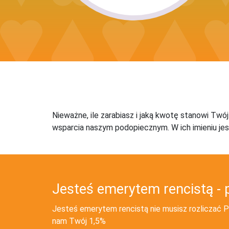
Nieważne, ile zarabiasz i jaką kwotę stanowi Twó
wsparcia naszym podopiecznym. W ich imieniu jes
Jesteś emerytem rencistą - 
Jesteś emerytem rencistą nie musisz rozliczać PI
nam Twój 1,5%