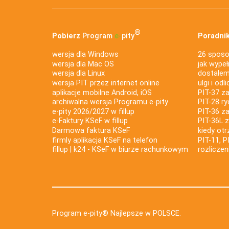
®
Pobierz
Program
e‑
pity
Poradnik
wersja dla Windows
26 sposo
wersja dla Mac OS
jak wypeł
wersja dla Linux
dostałem 
wersja PIT przez internet online
ulgi i odl
aplikacje mobilne Android, iOS
PIT-37 za
archiwalna wersja Programu e-pity
PIT-28 ry
e-pity 2026/2027 w fillup
PIT-36 z
e‑Faktury KSeF w fillup
PIT-36L 
Darmowa faktura KSeF
kiedy ot
firmly aplikacja KSeF na telefon
PIT-11, P
fillup | k24 - KSeF w biurze rachunkowym
rozlicze
Program e-pity® Najlepsze w POLSCE.