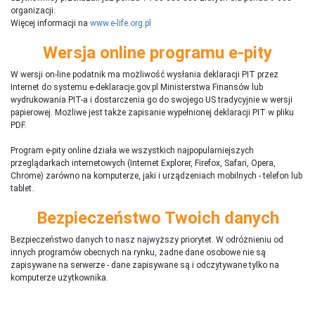
organizacji.
Więcej informacji na
www.e-life.org.pl
Wersja online programu e-pity
W wersji on-line podatnik ma możliwość wysłania deklaracji PIT przez
Internet do systemu e-deklaracje.gov.pl Ministerstwa Finansów lub
wydrukowania PIT-a i dostarczenia go do swojego US tradycyjnie w wersji
papierowej. Możliwe jest także zapisanie wypełnionej deklaracji PIT w pliku
PDF.
Program e-pity online działa we wszystkich najpopularniejszych
przeglądarkach internetowych (Internet Explorer, Firefox, Safari, Opera,
Chrome) zarówno na komputerze, jaki i urządzeniach mobilnych - telefon lub
tablet..
Bezpieczeństwo Twoich danych
Bezpieczeństwo danych to nasz najwyższy priorytet. W odróżnieniu od
innych programów obecnych na rynku,
ż
adne dane osobowe nie są
zapisywane na serwerze - dane zapisywane są i odczytywane tylko na
komputerze użytkownika.