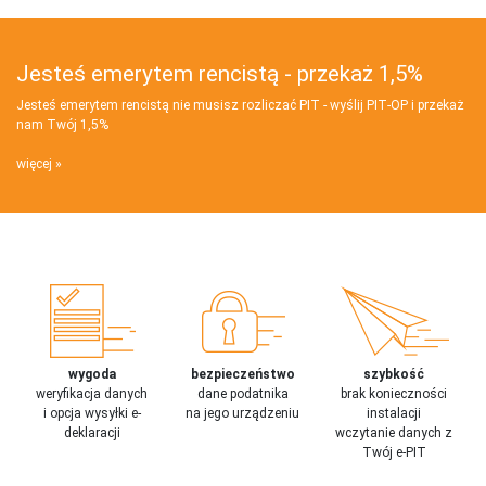
Jesteś emerytem rencistą - przekaż 1,5%
Jesteś emerytem rencistą nie musisz rozliczać PIT - wyślij PIT‑OP i przekaż
nam Twój 1,5%
więcej
wygoda
bezpieczeństwo
szybkość
weryfikacja danych
dane podatnika
brak konieczności
i opcja wysyłki e-
na jego urządzeniu
instalacji
deklaracji
wczytanie danych z
Twój e-PIT