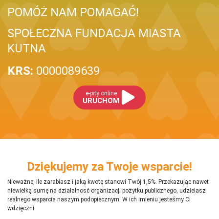
POMÓŻ NAM POMAGAĆ!
SPOŁECZNA FUNDACJA MIASTA
KUTNA
KRS:
0000089639
e-pity online
URUCHOM
Dziękujemy za Twoje wsparcie!
Nieważne, ile zarabiasz i jaką kwotę stanowi Twój 1,5%. Przekazując nawet
niewielką sumę na działalnosć organizacji pożytku publicznego, udzielasz
realnego wsparcia naszym podopiecznym. W ich imieniu jesteśmy Ci
wdzięczni.