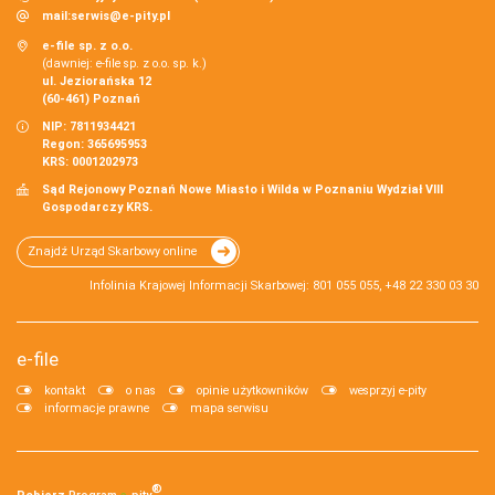
mail:
serwis@e-pity.pl
e-file sp. z o.o.
(dawniej: e-file sp. z o.o. sp. k.)
ul. Jeziorańska 12
(60-461) Poznań
NIP: 7811934421
Regon: 365695953
KRS: 0001202973
Sąd Rejonowy Poznań Nowe Miasto i Wilda w Poznaniu Wydział VIII
Gospodarczy KRS.
Znajdź Urząd Skarbowy online
Infolinia Krajowej Informacji Skarbowej: 801 055 055, +48 22 330 03 30
e-file
kontakt
o nas
opinie użytkowników
wesprzyj e-pity
informacje prawne
mapa serwisu
®