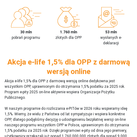
30 mln
1.760 mln
53 mln
pobrań programu
złotych dla OPP
wysłanych e-
deklaracji
Akcja e-life 1,5% dla OPP z darmową
wersją online
Akcja e-life 1,5% dla OPP z darmową wersją online dedykowna jest
wszystkim OPP, uprawnionym do otrzymania 1,5% podatku za 2025 rok.
Program e-pity 2025 on-line aktywnie wspiera Organizacje Pożytku
Publicznego.
W naszym programie do rozliczania e-PITów w 2026 roku wspieramy ideę
1,5%. Wiemy, że wielu z Państwa od lat sympatyzuje i wspiera konkretne
OPP, dlatego podjęliśmy decyzję o udostępnieniu bezpłatnej wersji on-line
naszego programu wszystkim OPP w Polsce, uprawnionym do otrzymania
1,5% podatku za 2025 rok. Dzięki programowi e-pity od dnia jego premiery,
użytkownicy przekazali już ponad 1 760 000 000 złotych dla ponad 9 000