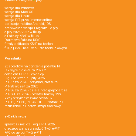
Pobierz
Program
e‑
pity
wersja dla Windows
wersja dla Mac OS
wersja dla Linux
wersja PIT przez internet online
aplikacje mobilne Android, iOS
archiwalna wersja Programu e-pity
e-pity 2026/2027 w fillup
e‑Faktury KSeF w fillup
Darmowa faktura KSeF
firmly aplikacja KSeF na telefon
fillup | k24 - KSeF w biurze rachunkowym
Poradniki
26 sposobów na obniżenie podatku PIT
jak wypełnić e-PIT'a 2027 ?
dostałem PIT-11 i co dalej?
ulgi i odliczenia - pity 2026
PIT-37 za 2026 - przykład, broszura
PIT-28 ryczałt za 2026
PIT-36 za 2026 - działalność gospodarcza
PIT-36L za 2026 - podatek liniowy 19%
kiedy otrzymasz zwrot podatku?
PIT-11, PIT-8C, PIT-4R i IFT - Płatnik PIT
rozliczenie PIT przez urząd skarbowy
e-Deklaracje
sprawdź i rozlicz Twój e PIT 2026
dlaczego warto sprawdzić Twój e-PIT
FAQ do usługi Twój e-PIT