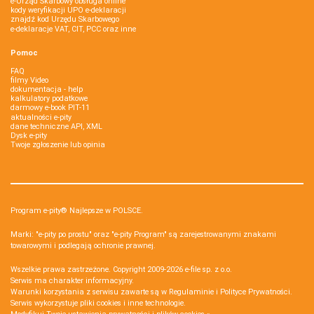
e-Urząd Skarbowy obsługa online
kody weryfikacji UPO e-deklaracji
znajdź kod Urzędu Skarbowego
e-deklaracje VAT, CIT, PCC oraz inne
Pomoc
FAQ
filmy Video
dokumentacja - help
kalkulatory podatkowe
darmowy e-book PIT-11
aktualności e-pity
dane techniczne API, XML
Dysk e-pity
Twoje zgłoszenie lub opinia
Program e-pity® Najlepsze w POLSCE.
Marki: "e-pity po prostu" oraz "e-pity Program" są zarejestrowanymi znakami
towarowymi i podlegają ochronie prawnej.
Wszelkie prawa zastrzeżone. Copyright 2009-2026
e-file sp. z o.o.
Serwis ma charakter informacyjny.
Warunki korzystania z serwisu zawarte są w
Regulaminie
i
Polityce Prywatności
.
Serwis wykorzystuje
pliki cookies i inne technologie
.