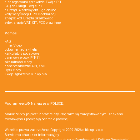
dlaczego warto sprawdzić Twój e-PIT
FAQ do usługi Twój e-PIT
e-Urząd Skarbowy obsługa online
kody weryfikacji UPO e-deklaracji
znajdź kod Urzędu Skarbowego
e-deklaracje VAT, CIT, PCC oraz inne
Pomoc
FAQ
filmy Video
dokumentacja - help
kalkulatory podatkowe
darmowy e-book PIT-11
aktualności e-pity
dane techniczne API, XML
Dysk e-pity
Twoje zgłoszenie lub opinia
Program e-pity® Najlepsze w POLSCE.
Marki: "e-pity po prostu" oraz "e-pity Program" są zarejestrowanymi znakami
towarowymi i podlegają ochronie prawnej.
Wszelkie prawa zastrzeżone. Copyright 2009-2026
e-file sp. z o.o.
Serwis ma charakter informacyjny.
Warunki korzystania z serwisu zawarte są w
Regulaminie
i
Polityce Prywatności
.