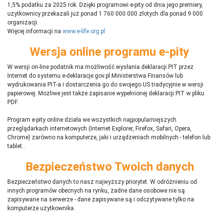
1,5% podatku za 2025 rok. Dzięki programowi e-pity od dnia jego premiery,
użytkownicy przekazali już ponad 1 760 000 000 złotych dla ponad 9 000
organizacji.
Więcej informacji na
www.e-life.org.pl
Wersja online programu e-pity
W wersji on-line podatnik ma możliwość wysłania deklaracji PIT przez
Internet do systemu e-deklaracje.gov.pl Ministerstwa Finansów lub
wydrukowania PIT-a i dostarczenia go do swojego US tradycyjnie w wersji
papierowej. Możliwe jest także zapisanie wypełnionej deklaracji PIT w pliku
PDF.
Program e-pity online działa we wszystkich najpopularniejszych
przeglądarkach internetowych (Internet Explorer, Firefox, Safari, Opera,
Chrome) zarówno na komputerze, jaki i urządzeniach mobilnych - telefon lub
tablet..
Bezpieczeństwo Twoich danych
Bezpieczeństwo danych to nasz najwyższy priorytet. W odróżnieniu od
innych programów obecnych na rynku,
ż
adne dane osobowe nie są
zapisywane na serwerze - dane zapisywane są i odczytywane tylko na
komputerze użytkownika.