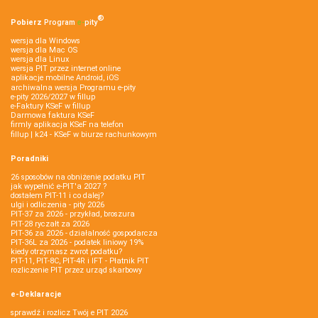
®
Pobierz
Program
e‑
pity
wersja dla Windows
wersja dla Mac OS
wersja dla Linux
wersja PIT przez internet online
aplikacje mobilne Android, iOS
archiwalna wersja Programu e-pity
e-pity 2026/2027 w fillup
e‑Faktury KSeF w fillup
Darmowa faktura KSeF
firmly aplikacja KSeF na telefon
fillup | k24 - KSeF w biurze rachunkowym
Poradniki
26 sposobów na obniżenie podatku PIT
jak wypełnić e-PIT'a 2027 ?
dostałem PIT-11 i co dalej?
ulgi i odliczenia - pity 2026
PIT-37 za 2026 - przykład, broszura
PIT-28 ryczałt za 2026
PIT-36 za 2026 - działalność gospodarcza
PIT-36L za 2026 - podatek liniowy 19%
kiedy otrzymasz zwrot podatku?
PIT-11, PIT-8C, PIT-4R i IFT - Płatnik PIT
rozliczenie PIT przez urząd skarbowy
e-Deklaracje
sprawdź i rozlicz Twój e PIT 2026