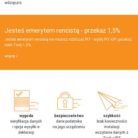
wdzięczni.
Jesteś emerytem rencistą - przekaż 1,5%
Jesteś emerytem rencistą nie musisz rozliczać PIT - wyślij PIT‑OP i przekaż
nam Twój 1,5%
więcej
wygoda
bezpieczeństwo
szybkość
weryfikacja danych
dane podatnika
brak konieczności
i opcja wysyłki e-
na jego urządzeniu
instalacji
deklaracji
wczytanie danych z
Twój e-PIT