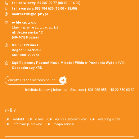
tel. serwisowy: 61 307 00 77 (08:00 - 16:00)
tel. awaryjny: 883 784 626 (16:00 - 18:00)
mail:
serwis@e-pity.pl
e-file sp. z o.o.
(dawniej: e-file sp. z o.o. sp. k.)
ul. Jeziorańska 12
(60-461) Poznań
NIP: 7811934421
Regon: 365695953
KRS: 0001202973
Sąd Rejonowy Poznań Nowe Miasto i Wilda w Poznaniu Wydział VIII
Gospodarczy KRS.
Znajdź Urząd Skarbowy online
Infolinia Krajowej Informacji Skarbowej: 801 055 055, +48 22 330 03 30
e-file
kontakt
o nas
opinie użytkowników
wesprzyj e-pity
informacje prawne
mapa serwisu