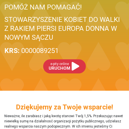
POMÓŻ NAM POMAGAĆ!
STOWARZYSZENIE KOBIET DO WALKI
Z RAKIEM PIERSI EUROPA DONNA W
NOWYM SĄCZU
KRS:
0000089251
e-pity online
URUCHOM
Dziękujemy za Twoje wsparcie!
Nieważne, ile zarabiasz i jaką kwotę stanowi Twój 1,5%. Przekazując nawet
niewielką sumę na działalnosć organizacji pożytku publicznego, udzielasz
realnego wsparcia naszym podopiecznym. W ich imieniu jesteśmy Ci