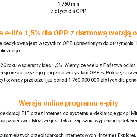
1.760 mln
złotych dla OPP
a e-life 1,5% dla OPP z darmową wersją o
ine dedykowna jest wszystkim OPP, uprawnionym do otrzymania 1
blicznego.
26 roku wspieramy ideę 1,5%. Wiemy, że wielu z Państwa od lat
wersji on-line naszego programu wszystkim OPP w Polsce, upraw
żytkownicy przekazali już ponad 1 760 000 000 złotych dla ponad
Wersja online programu e-pity
deklaracji PIT przez Internet do systemu e-deklaracje.gov.pl M
ji papierowej. Możliwe jest także zapisanie wypełnionej deklarac
pularniejszych przeglądarkach internetowych (Internet Explorer, 