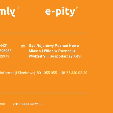
34421
Sąd Rejonowy Poznań Nowe
695953
Miasto i Wilda w Poznaniu
02973
Wydział VIII Gospodarczy KRS.
j Informacji Skarbowej: 801 055 055, +48 22 330 03 30
wne
mapa serwisu