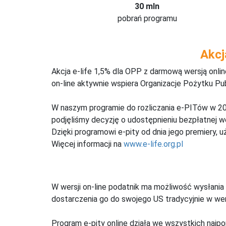
30 mln
pobrań programu
Akcj
Akcja e-life 1,5% dla OPP z darmową wersją onl
on-line aktywnie wspiera Organizacje Pożytku Pu
W naszym programie do rozliczania e-PITów w 20
podjęliśmy decyzję o udostępnieniu bezpłatnej 
Dzięki programowi e-pity od dnia jego premiery, u
Więcej informacji na
www.e-life.org.pl
W wersji on-line podatnik ma możliwość wysłania 
dostarczenia go do swojego US tradycyjnie w wers
Program e-pity online działa we wszystkich najpo