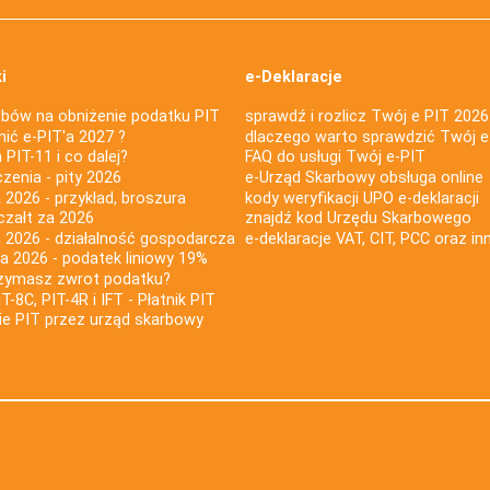
i
e-Deklaracje
bów na obniżenie podatku PIT
sprawdź i rozlicz Twój e PIT 2026
nić e-PIT'a 2027 ?
dlaczego warto sprawdzić Twój e
PIT-11 i co dalej?
FAQ do usługi Twój e-PIT
iczenia - pity 2026
e-Urząd Skarbowy obsługa online
 2026 - przykład, broszura
kody weryfikacji UPO e-deklaracji
czałt za 2026
znajdź kod Urzędu Skarbowego
a 2026 - działalność gospodarcza
e-deklaracje VAT, CIT, PCC oraz in
za 2026 - podatek liniowy 19%
rzymasz zwrot podatku?
IT-8C, PIT-4R i IFT - Płatnik PIT
nie PIT przez urząd skarbowy