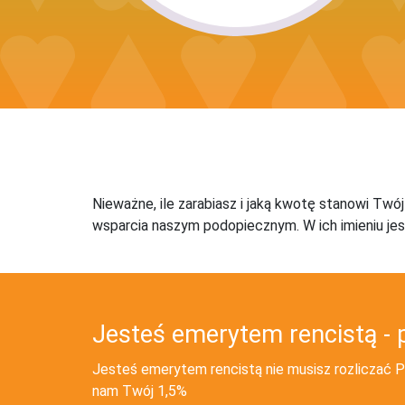
Nieważne, ile zarabiasz i jaką kwotę stanowi Twó
wsparcia naszym podopiecznym. W ich imieniu jes
Jesteś emerytem rencistą - 
Jesteś emerytem rencistą nie musisz rozliczać PI
nam Twój 1,5%