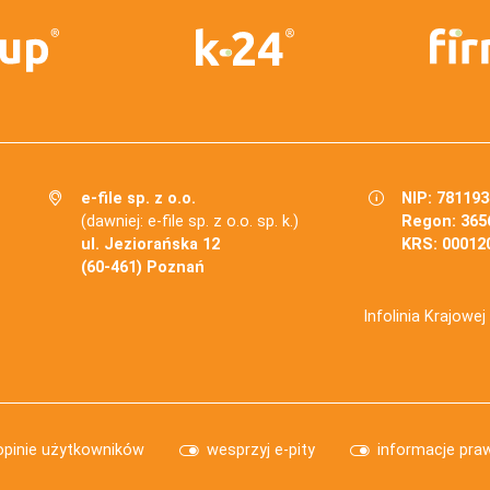
e-file sp. z o.o.
NIP: 78119
(dawniej: e-file sp. z o.o. sp. k.)
Regon: 365
ul. Jeziorańska 12
KRS: 00012
(60-461) Poznań
Infolinia Krajowe
opinie użytkowników
wesprzyj e-pity
informacje pra