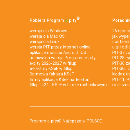
®
Pobierz
Program
e‑
pity
Poradnik
wersja dla Windows
26 sposo
wersja dla Mac OS
jak wypeł
wersja dla Linux
dostałem 
wersja PIT przez internet online
ulgi i odl
aplikacje mobilne Android, iOS
PIT-37 za
archiwalna wersja Programu e-pity
PIT-28 ry
e-pity 2026/2027 w fillup
PIT-36 z
e‑Faktury KSeF w fillup
PIT-36L 
Darmowa faktura KSeF
kiedy ot
firmly aplikacja KSeF na telefon
PIT-11, P
fillup | k24 - KSeF w biurze rachunkowym
rozlicze
Program e-pity® Najlepsze w POLSCE.