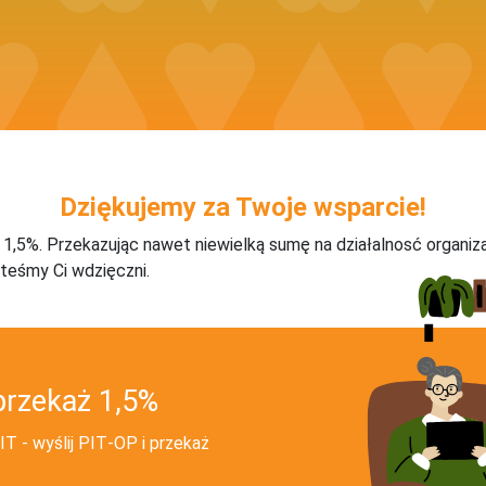
Dziękujemy za Twoje wsparcie!
j 1,5%. Przekazując nawet niewielką sumę na działalnosć organiz
teśmy Ci wdzięczni.
przekaż 1,5%
T - wyślij PIT‑OP i przekaż