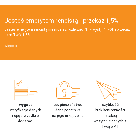
Jesteś emerytem rencistą - przekaż 1,5%
Jesteś emerytem rencistą nie musisz rozliczać PIT - wyślij PIT‑OP i przekaż
nam Twój 1,5%
więcej
wygoda
bezpieczeństwo
szybkość
weryfikacja danych
dane podatnika
brak konieczności
i opcja wysyłki e-
na jego urządzeniu
instalacji
deklaracji
wczytanie danych z
Twój e-PIT