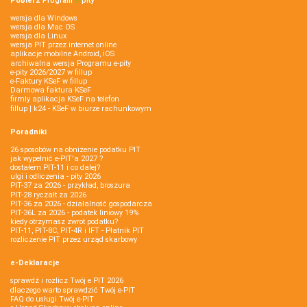
Pobierz
Program
e‑
pity
wersja dla Windows
wersja dla Mac OS
wersja dla Linux
wersja PIT przez internet online
aplikacje mobilne Android, iOS
archiwalna wersja Programu e-pity
e-pity 2026/2027 w fillup
e‑Faktury KSeF w fillup
Darmowa faktura KSeF
firmly aplikacja KSeF na telefon
fillup | k24 - KSeF w biurze rachunkowym
Poradniki
26 sposobów na obniżenie podatku PIT
jak wypełnić e-PIT'a 2027 ?
dostałem PIT-11 i co dalej?
ulgi i odliczenia - pity 2026
PIT-37 za 2026 - przykład, broszura
PIT-28 ryczałt za 2026
PIT-36 za 2026 - działalność gospodarcza
PIT-36L za 2026 - podatek liniowy 19%
kiedy otrzymasz zwrot podatku?
PIT-11, PIT-8C, PIT-4R i IFT - Płatnik PIT
rozliczenie PIT przez urząd skarbowy
e-Deklaracje
sprawdź i rozlicz Twój e PIT 2026
dlaczego warto sprawdzić Twój e-PIT
FAQ do usługi Twój e-PIT