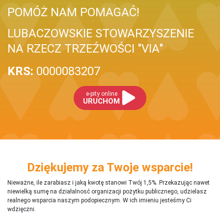
POMÓŻ NAM POMAGAĆ!
LUBACZOWSKIE STOWARZYSZENIE
NA RZECZ TRZEŹWOŚCI "VIA"
KRS:
0000083207
e-pity online
URUCHOM
Dziękujemy za Twoje wsparcie!
Nieważne, ile zarabiasz i jaką kwotę stanowi Twój 1,5%. Przekazując nawet
niewielką sumę na działalnosć organizacji pożytku publicznego, udzielasz
realnego wsparcia naszym podopiecznym. W ich imieniu jesteśmy Ci
wdzięczni.