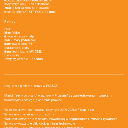
e-Urząd Skarbowy obsługa online
kody weryfikacji UPO e-deklaracji
znajdź kod Urzędu Skarbowego
e-deklaracje VAT, CIT, PCC oraz inne
Pomoc
FAQ
filmy Video
dokumentacja - help
kalkulatory podatkowe
darmowy e-book PIT-11
aktualności e-pity
dane techniczne API, XML
Dysk e-pity
Twoje zgłoszenie lub opinia
Program e-pity® Najlepsze w POLSCE.
Marki: "e-pity po prostu" oraz "e-pity Program" są zarejestrowanymi znakami
towarowymi i podlegają ochronie prawnej.
Wszelkie prawa zastrzeżone. Copyright 2009-2026
e-file sp. z o.o.
Serwis ma charakter informacyjny.
Warunki korzystania z serwisu zawarte są w
Regulaminie
i
Polityce Prywatności
.
Serwis wykorzystuje
pliki cookies i inne technologie
.