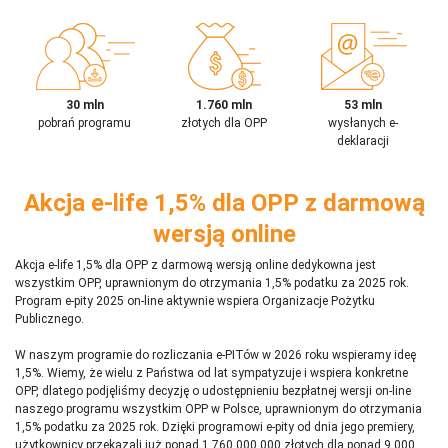
30 mln
1.760 mln
53 mln
pobrań programu
złotych dla OPP
wysłanych e-
deklaracji
Akcja e-life 1,5% dla OPP z darmową
wersją online
Akcja e-life 1,5% dla OPP z darmową wersją online dedykowna jest
wszystkim OPP, uprawnionym do otrzymania 1,5% podatku za 2025 rok.
Program e-pity 2025 on-line aktywnie wspiera Organizacje Pożytku
Publicznego.
W naszym programie do rozliczania e-PITów w 2026 roku wspieramy ideę
1,5%. Wiemy, że wielu z Państwa od lat sympatyzuje i wspiera konkretne
OPP, dlatego podjęliśmy decyzję o udostępnieniu bezpłatnej wersji on-line
naszego programu wszystkim OPP w Polsce, uprawnionym do otrzymania
1,5% podatku za 2025 rok. Dzięki programowi e-pity od dnia jego premiery,
użytkownicy przekazali już ponad 1 760 000 000 złotych dla ponad 9 000