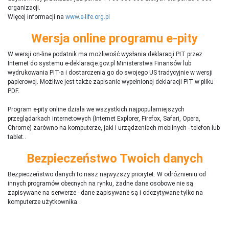
organizacji.
Więcej informacji na
www.e-life.org.pl
Wersja online programu e-pity
W wersji on-line podatnik ma możliwość wysłania deklaracji PIT przez
Internet do systemu e-deklaracje.gov.pl Ministerstwa Finansów lub
wydrukowania PIT-a i dostarczenia go do swojego US tradycyjnie w wersji
papierowej. Możliwe jest także zapisanie wypełnionej deklaracji PIT w pliku
PDF.
Program e-pity online działa we wszystkich najpopularniejszych
przeglądarkach internetowych (Internet Explorer, Firefox, Safari, Opera,
Chrome) zarówno na komputerze, jaki i urządzeniach mobilnych - telefon lub
tablet..
Bezpieczeństwo Twoich danych
Bezpieczeństwo danych to nasz najwyższy priorytet. W odróżnieniu od
innych programów obecnych na rynku,
ż
adne dane osobowe nie są
zapisywane na serwerze - dane zapisywane są i odczytywane tylko na
komputerze użytkownika.