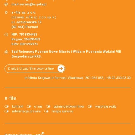
mail:
serwis@e-pity.pl
e-file sp. z o.o.
(dawniej: e-file sp. z o.o. sp. k.)
ul. Jeziorańska 12
(60-461) Poznań
NIP: 7811934421
Regon: 365695953
KRS: 0001202973
Sąd Rejonowy Poznań Nowe Miasto i Wilda w Poznaniu Wydział VIII
Gospodarczy KRS.
Znajdź Urząd Skarbowy online
Infolinia Krajowej Informacji Skarbowej: 801 055 055, +48 22 330 03 30
e-file
kontakt
o nas
opinie użytkowników
wesprzyj e-pity
informacje prawne
mapa serwisu
®