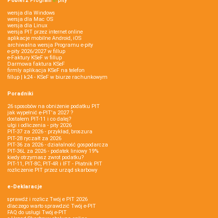
Pobierz
Program
e‑
pity
wersja dla Windows
wersja dla Mac OS
wersja dla Linux
wersja PIT przez internet online
aplikacje mobilne Android, iOS
archiwalna wersja Programu e-pity
e-pity 2026/2027 w fillup
e‑Faktury KSeF w fillup
Darmowa faktura KSeF
firmly aplikacja KSeF na telefon
fillup | k24 - KSeF w biurze rachunkowym
Poradniki
26 sposobów na obniżenie podatku PIT
jak wypełnić e-PIT'a 2027 ?
dostałem PIT-11 i co dalej?
ulgi i odliczenia - pity 2026
PIT-37 za 2026 - przykład, broszura
PIT-28 ryczałt za 2026
PIT-36 za 2026 - działalność gospodarcza
PIT-36L za 2026 - podatek liniowy 19%
kiedy otrzymasz zwrot podatku?
PIT-11, PIT-8C, PIT-4R i IFT - Płatnik PIT
rozliczenie PIT przez urząd skarbowy
e-Deklaracje
sprawdź i rozlicz Twój e PIT 2026
dlaczego warto sprawdzić Twój e-PIT
FAQ do usługi Twój e-PIT