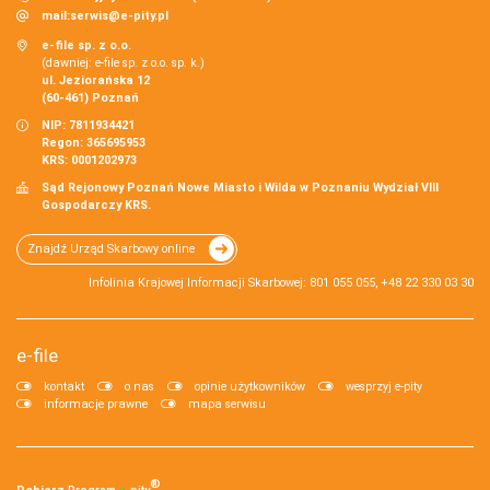
mail:
serwis@e-pity.pl
e-file sp. z o.o.
(dawniej: e-file sp. z o.o. sp. k.)
ul. Jeziorańska 12
(60-461) Poznań
NIP: 7811934421
Regon: 365695953
KRS: 0001202973
Sąd Rejonowy Poznań Nowe Miasto i Wilda w Poznaniu Wydział VIII
Gospodarczy KRS.
Znajdź Urząd Skarbowy online
Infolinia Krajowej Informacji Skarbowej: 801 055 055, +48 22 330 03 30
e-file
kontakt
o nas
opinie użytkowników
wesprzyj e-pity
informacje prawne
mapa serwisu
®