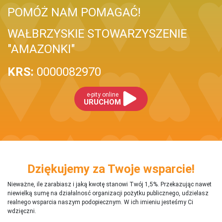
POMÓŻ NAM POMAGAĆ!
WAŁBRZYSKIE STOWARZYSZENIE
"AMAZONKI"
KRS:
0000082970
e-pity online
URUCHOM
Dziękujemy za Twoje wsparcie!
Nieważne, ile zarabiasz i jaką kwotę stanowi Twój 1,5%. Przekazując nawet
niewielką sumę na działalnosć organizacji pożytku publicznego, udzielasz
realnego wsparcia naszym podopiecznym. W ich imieniu jesteśmy Ci
wdzięczni.