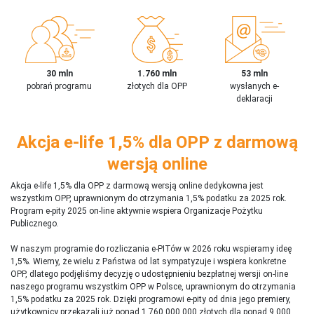
30 mln
1.760 mln
53 mln
pobrań programu
złotych dla OPP
wysłanych e-
deklaracji
Akcja e-life 1,5% dla OPP z darmową
wersją online
Akcja e-life 1,5% dla OPP z darmową wersją online dedykowna jest
wszystkim OPP, uprawnionym do otrzymania 1,5% podatku za 2025 rok.
Program e-pity 2025 on-line aktywnie wspiera Organizacje Pożytku
Publicznego.
W naszym programie do rozliczania e-PITów w 2026 roku wspieramy ideę
1,5%. Wiemy, że wielu z Państwa od lat sympatyzuje i wspiera konkretne
OPP, dlatego podjęliśmy decyzję o udostępnieniu bezpłatnej wersji on-line
naszego programu wszystkim OPP w Polsce, uprawnionym do otrzymania
1,5% podatku za 2025 rok. Dzięki programowi e-pity od dnia jego premiery,
użytkownicy przekazali już ponad 1 760 000 000 złotych dla ponad 9 000