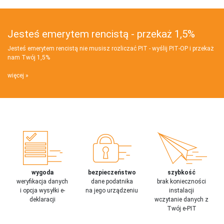
Jesteś emerytem rencistą - przekaż 1,5%
Jesteś emerytem rencistą nie musisz rozliczać PIT - wyślij PIT‑OP i przekaż
nam Twój 1,5%
więcej
wygoda
bezpieczeństwo
szybkość
weryfikacja danych
dane podatnika
brak konieczności
i opcja wysyłki e-
na jego urządzeniu
instalacji
deklaracji
wczytanie danych z
Twój e-PIT