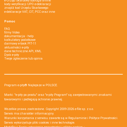
e-Urząd Skarbowy obsługa online
kody weryfikacji UPO e-deklaracji
znajdź kod Urzędu Skarbowego
e-deklaracje VAT, CIT, PCC oraz inne
Pomoc
FAQ
filmy Video
dokumentacja - help
kalkulatory podatkowe
darmowy e-book PIT-11
aktualności e-pity
dane techniczne API, XML
Dysk e-pity
Twoje zgłoszenie lub opinia
Program e-pity® Najlepsze w POLSCE.
Marki: "e-pity po prostu" oraz "e-pity Program" są zarejestrowanymi znakami
towarowymi i podlegają ochronie prawnej.
Wszelkie prawa zastrzeżone. Copyright 2009-2026
e-file sp. z o.o.
Serwis ma charakter informacyjny.
Warunki korzystania z serwisu zawarte są w
Regulaminie
i
Polityce Prywatności
.
Serwis wykorzystuje
pliki cookies i inne technologie
.