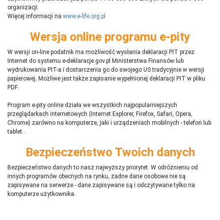
organizacji.
Więcej informacji na
www.e-life.org.pl
Wersja online programu e-pity
W wersji on-line podatnik ma możliwość wysłania deklaracji PIT przez
Internet do systemu e-deklaracje.gov.pl Ministerstwa Finansów lub
wydrukowania PIT-a i dostarczenia go do swojego US tradycyjnie w wersji
papierowej. Możliwe jest także zapisanie wypełnionej deklaracji PIT w pliku
PDF.
Program e-pity online działa we wszystkich najpopularniejszych
przeglądarkach internetowych (Internet Explorer, Firefox, Safari, Opera,
Chrome) zarówno na komputerze, jaki i urządzeniach mobilnych - telefon lub
tablet..
Bezpieczeństwo Twoich danych
Bezpieczeństwo danych to nasz najwyższy priorytet. W odróżnieniu od
innych programów obecnych na rynku,
ż
adne dane osobowe nie są
zapisywane na serwerze - dane zapisywane są i odczytywane tylko na
komputerze użytkownika.