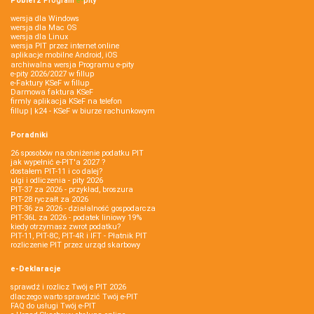
Pobierz
Program
e‑
pity
wersja dla Windows
wersja dla Mac OS
wersja dla Linux
wersja PIT przez internet online
aplikacje mobilne Android, iOS
archiwalna wersja Programu e-pity
e-pity 2026/2027 w fillup
e‑Faktury KSeF w fillup
Darmowa faktura KSeF
firmly aplikacja KSeF na telefon
fillup | k24 - KSeF w biurze rachunkowym
Poradniki
26 sposobów na obniżenie podatku PIT
jak wypełnić e-PIT'a 2027 ?
dostałem PIT-11 i co dalej?
ulgi i odliczenia - pity 2026
PIT-37 za 2026 - przykład, broszura
PIT-28 ryczałt za 2026
PIT-36 za 2026 - działalność gospodarcza
PIT-36L za 2026 - podatek liniowy 19%
kiedy otrzymasz zwrot podatku?
PIT-11, PIT-8C, PIT-4R i IFT - Płatnik PIT
rozliczenie PIT przez urząd skarbowy
e-Deklaracje
sprawdź i rozlicz Twój e PIT 2026
dlaczego warto sprawdzić Twój e-PIT
FAQ do usługi Twój e-PIT