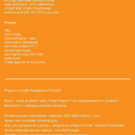
e-Urząd Skarbowy obsługa online
kody weryfikacji UPO e-deklaracji
znajdź kod Urzędu Skarbowego
e-deklaracje VAT, CIT, PCC oraz inne
Pomoc
FAQ
filmy Video
dokumentacja - help
kalkulatory podatkowe
darmowy e-book PIT-11
aktualności e-pity
dane techniczne API, XML
Dysk e-pity
Twoje zgłoszenie lub opinia
Program e-pity® Najlepsze w POLSCE.
Marki: "e-pity po prostu" oraz "e-pity Program" są zarejestrowanymi znakami
towarowymi i podlegają ochronie prawnej.
Wszelkie prawa zastrzeżone. Copyright 2009-2026
e-file sp. z o.o.
Serwis ma charakter informacyjny.
Warunki korzystania z serwisu zawarte są w
Regulaminie
i
Polityce Prywatności
.
Serwis wykorzystuje
pliki cookies i inne technologie
.