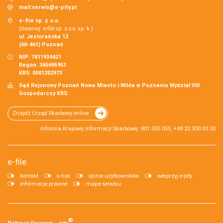
mail:
serwis@e-pity.pl
e-file sp. z o.o.
(dawniej: e-file sp. z o.o. sp. k.)
ul. Jeziorańska 12
(60-461) Poznań
NIP: 7811934421
Regon: 365695953
KRS: 0001202973
Sąd Rejonowy Poznań Nowe Miasto i Wilda w Poznaniu Wydział VIII
Gospodarczy KRS.
Znajdź Urząd Skarbowy online
Infolinia Krajowej Informacji Skarbowej: 801 055 055, +48 22 330 03 30
e-file
kontakt
o nas
opinie użytkowników
wesprzyj e-pity
informacje prawne
mapa serwisu
®