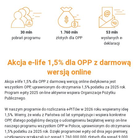
30 mln
1.760 mln
53 mln
pobrań programu
złotych dla OPP
wysłanych e-
deklaracji
Akcja e-life 1,5% dla OPP z darmową
wersją online
Akcja e-life 1,5% dla OPP z darmową wersją online dedykowna jest
wszystkim OPP, uprawnionym do otrzymania 1,5% podatku za 2025 rok.
Program e-pity 2025 on-line aktywnie wspiera Organizacje Pożytku
Publicznego.
W naszym programie do rozliczania e-PITów w 2026 roku wspieramy ideę
1,5%. Wiemy, że wielu z Państwa od lat sympatyzuje i wspiera konkretne
OPP, dlatego podjęliśmy decyzję o udostępnieniu bezpłatnej wersji on-line
naszego programu wszystkim OPP w Polsce, uprawnionym do otrzymania
1,5% podatku za 2025 rok. Dzięki programowi e-pity od dnia jego premiery,
użytkownicy przekazali już ponad 1 760 000 000 złotych dla ponad 9 000