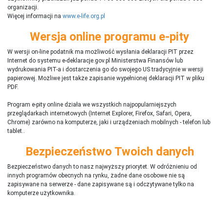
organizacji.
Więcej informacji na
www.e-life.org.pl
Wersja online programu e-pity
W wersji on-line podatnik ma możliwość wysłania deklaracji PIT przez
Internet do systemu e-deklaracje.gov.pl Ministerstwa Finansów lub
wydrukowania PIT-a i dostarczenia go do swojego US tradycyjnie w wersji
papierowej. Możliwe jest także zapisanie wypełnionej deklaracji PIT w pliku
PDF.
Program e-pity online działa we wszystkich najpopularniejszych
przeglądarkach internetowych (Internet Explorer, Firefox, Safari, Opera,
Chrome) zarówno na komputerze, jaki i urządzeniach mobilnych - telefon lub
tablet..
Bezpieczeństwo Twoich danych
Bezpieczeństwo danych to nasz najwyższy priorytet. W odróżnieniu od
innych programów obecnych na rynku,
ż
adne dane osobowe nie są
zapisywane na serwerze - dane zapisywane są i odczytywane tylko na
komputerze użytkownika.