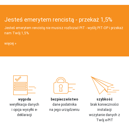
Jesteś emerytem rencistą - przekaż 1,5%
Jesteś emerytem rencistą nie musisz rozliczać PIT - wyślij PIT‑OP i przekaż
nam Twój 1,5%
więcej
wygoda
bezpieczeństwo
szybkość
weryfikacja danych
dane podatnika
brak konieczności
i opcja wysyłki e-
na jego urządzeniu
instalacji
deklaracji
wczytanie danych z
Twój e-PIT