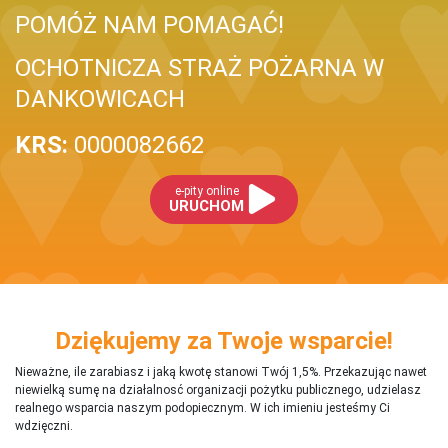
POMÓŻ NAM POMAGAĆ!
OCHOTNICZA STRAŻ POŻARNA W
DANKOWICACH
KRS:
0000082662
e-pity online
URUCHOM
Dziękujemy za Twoje wsparcie!
Nieważne, ile zarabiasz i jaką kwotę stanowi Twój 1,5%. Przekazując nawet
niewielką sumę na działalnosć organizacji pożytku publicznego, udzielasz
realnego wsparcia naszym podopiecznym. W ich imieniu jesteśmy Ci
wdzięczni.