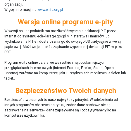
organizacji.
Więcej informacji na
www.e-life.org.pl
Wersja online programu e-pity
W wersji on-line podatnik ma możliwość wysłania deklaracji PIT przez
Internet do systemu e-deklaracje.gov.pl Ministerstwa Finansów lub
wydrukowania PIT-a i dostarczenia go do swojego US tradycyjnie w wersji
papierowej. Możliwe jest także zapisanie wypełnionej deklaracji PIT w pliku
PDF.
Program e-pity online działa we wszystkich najpopularniejszych
przeglądarkach internetowych (Internet Explorer, Firefox, Safari, Opera,
Chrome) zarówno na komputerze, jaki i urządzeniach mobilnych - telefon lub
tablet..
Bezpieczeństwo Twoich danych
Bezpieczeństwo danych to nasz najwyższy priorytet. W odróżnieniu od
innych programów obecnych na rynku,
ż
adne dane osobowe nie są
zapisywane na serwerze - dane zapisywane są i odczytywane tylko na
komputerze użytkownika.