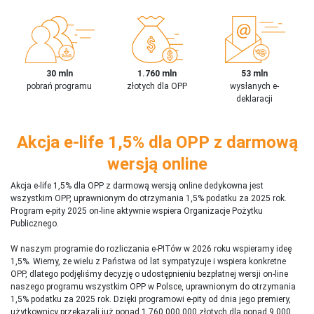
30 mln
1.760 mln
53 mln
pobrań programu
złotych dla OPP
wysłanych e-
deklaracji
Akcja e-life 1,5% dla OPP z darmową
wersją online
Akcja e-life 1,5% dla OPP z darmową wersją online dedykowna jest
wszystkim OPP, uprawnionym do otrzymania 1,5% podatku za 2025 rok.
Program e-pity 2025 on-line aktywnie wspiera Organizacje Pożytku
Publicznego.
W naszym programie do rozliczania e-PITów w 2026 roku wspieramy ideę
1,5%. Wiemy, że wielu z Państwa od lat sympatyzuje i wspiera konkretne
OPP, dlatego podjęliśmy decyzję o udostępnieniu bezpłatnej wersji on-line
naszego programu wszystkim OPP w Polsce, uprawnionym do otrzymania
1,5% podatku za 2025 rok. Dzięki programowi e-pity od dnia jego premiery,
użytkownicy przekazali już ponad 1 760 000 000 złotych dla ponad 9 000