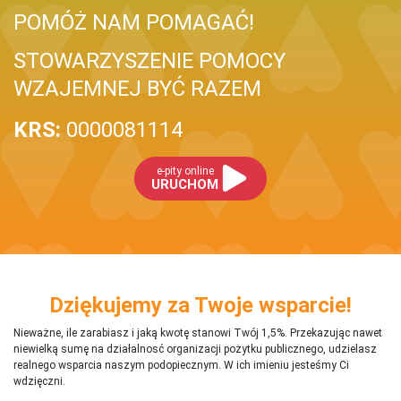
POMÓŻ NAM POMAGAĆ!
STOWARZYSZENIE POMOCY
WZAJEMNEJ BYĆ RAZEM
KRS:
0000081114
e-pity online
URUCHOM
Dziękujemy za Twoje wsparcie!
Nieważne, ile zarabiasz i jaką kwotę stanowi Twój 1,5%. Przekazując nawet
niewielką sumę na działalnosć organizacji pożytku publicznego, udzielasz
realnego wsparcia naszym podopiecznym. W ich imieniu jesteśmy Ci
wdzięczni.