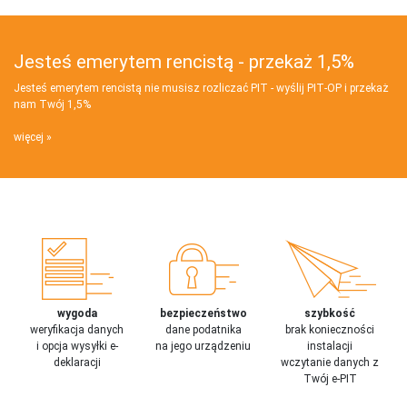
Jesteś emerytem rencistą - przekaż 1,5%
Jesteś emerytem rencistą nie musisz rozliczać PIT - wyślij PIT‑OP i przekaż
nam Twój 1,5%
więcej
wygoda
bezpieczeństwo
szybkość
weryfikacja danych
dane podatnika
brak konieczności
i opcja wysyłki e-
na jego urządzeniu
instalacji
deklaracji
wczytanie danych z
Twój e-PIT