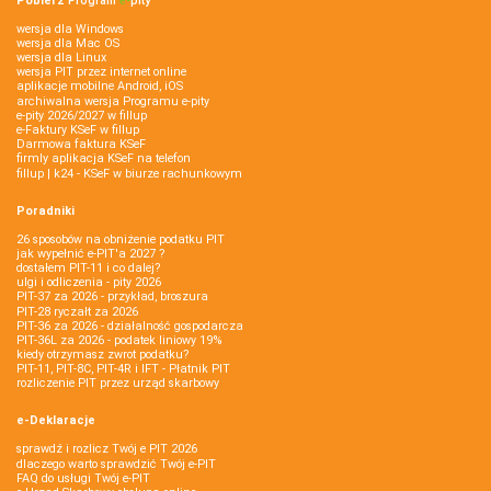
Pobierz
Program
e‑
pity
wersja dla Windows
wersja dla Mac OS
wersja dla Linux
wersja PIT przez internet online
aplikacje mobilne Android, iOS
archiwalna wersja Programu e-pity
e-pity 2026/2027 w fillup
e‑Faktury KSeF w fillup
Darmowa faktura KSeF
firmly aplikacja KSeF na telefon
fillup | k24 - KSeF w biurze rachunkowym
Poradniki
26 sposobów na obniżenie podatku PIT
jak wypełnić e-PIT'a 2027 ?
dostałem PIT-11 i co dalej?
ulgi i odliczenia - pity 2026
PIT-37 za 2026 - przykład, broszura
PIT-28 ryczałt za 2026
PIT-36 za 2026 - działalność gospodarcza
PIT-36L za 2026 - podatek liniowy 19%
kiedy otrzymasz zwrot podatku?
PIT-11, PIT-8C, PIT-4R i IFT - Płatnik PIT
rozliczenie PIT przez urząd skarbowy
e-Deklaracje
sprawdź i rozlicz Twój e PIT 2026
dlaczego warto sprawdzić Twój e-PIT
FAQ do usługi Twój e-PIT