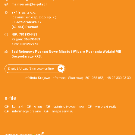
mail:
serwis@e-pity.pl
e-file sp. z o.o.
(dawniej: e-file sp. z o.o. sp. k.)
ul. Jeziorańska 12
(60-461) Poznań
NIP: 7811934421
Regon: 365695953
KRS: 0001202973
Sąd Rejonowy Poznań Nowe Miasto i Wilda w Poznaniu Wydział VIII
Gospodarczy KRS.
Znajdź Urząd Skarbowy online
Infolinia Krajowej Informacji Skarbowej: 801 055 055, +48 22 330 03 30
e-file
kontakt
o nas
opinie użytkowników
wesprzyj e-pity
informacje prawne
mapa serwisu
®