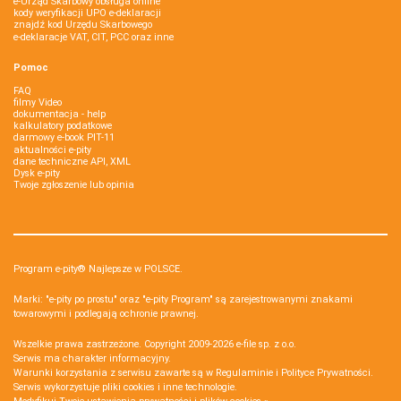
e-Urząd Skarbowy obsługa online
kody weryfikacji UPO e-deklaracji
znajdź kod Urzędu Skarbowego
e-deklaracje VAT, CIT, PCC oraz inne
Pomoc
FAQ
filmy Video
dokumentacja - help
kalkulatory podatkowe
darmowy e-book PIT-11
aktualności e-pity
dane techniczne API, XML
Dysk e-pity
Twoje zgłoszenie lub opinia
Program e-pity® Najlepsze w POLSCE.
Marki: "e-pity po prostu" oraz "e-pity Program" są zarejestrowanymi znakami
towarowymi i podlegają ochronie prawnej.
Wszelkie prawa zastrzeżone. Copyright 2009-2026
e-file sp. z o.o.
Serwis ma charakter informacyjny.
Warunki korzystania z serwisu zawarte są w
Regulaminie
i
Polityce Prywatności
.
Serwis wykorzystuje
pliki cookies i inne technologie
.