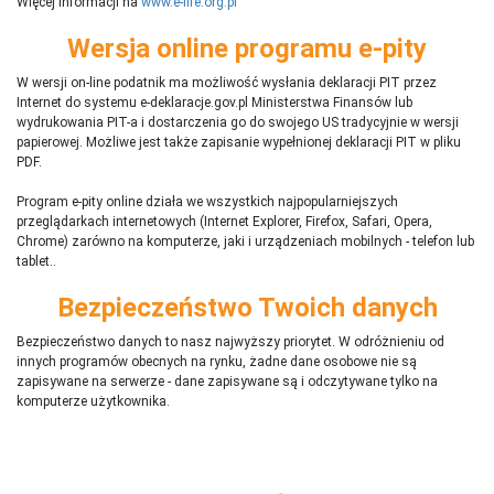
Więcej informacji na
www.e-life.org.pl
Wersja online programu e-pity
W wersji on-line podatnik ma możliwość wysłania deklaracji PIT przez
Internet do systemu e-deklaracje.gov.pl Ministerstwa Finansów lub
wydrukowania PIT-a i dostarczenia go do swojego US tradycyjnie w wersji
papierowej. Możliwe jest także zapisanie wypełnionej deklaracji PIT w pliku
PDF.
Program e-pity online działa we wszystkich najpopularniejszych
przeglądarkach internetowych (Internet Explorer, Firefox, Safari, Opera,
Chrome) zarówno na komputerze, jaki i urządzeniach mobilnych - telefon lub
tablet..
Bezpieczeństwo Twoich danych
Bezpieczeństwo danych to nasz najwyższy priorytet. W odróżnieniu od
innych programów obecnych na rynku,
ż
adne dane osobowe nie są
zapisywane na serwerze - dane zapisywane są i odczytywane tylko na
komputerze użytkownika.