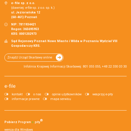
e-file sp. z o.o.
(dawniej: e-file sp. z o.o. sp. k.)
ul. Jeziorańska 12
(60-461) Poznań
NIP: 7811934421
Regon: 365695953
KRS: 0001202973
Sąd Rejonowy Poznań Nowe Miasto i Wilda w Poznaniu Wydział VIII
Gospodarczy KRS.
Znajdź Urząd Skarbowy online
Infolinia Krajowej Informacji Skarbowej: 801 055 055, +48 22 330 03 30
e-file
kontakt
o nas
opinie użytkowników
wesprzyj e-pity
informacje prawne
mapa serwisu
®
Pobierz
Program
e‑
pity
wersja dla Windows