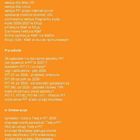
wersja dla Mac OS
wersja dla Linux
wersja PIT przez internet online
aplikacje mobilne Android, iOS
archiwalna wersja Programu e-pity
e-pity 2026/2027 w fillup
e‑Faktury KSeF w fillup
Darmowa faktura KSeF
firmly aplikacja KSeF na telefon
fillup | k24 - KSeF w biurze rachunkowym
Poradniki
26 sposobów na obniżenie podatku PIT
jak wypełnić e-PIT'a 2027 ?
dostałem PIT-11 i co dalej?
ulgi i odliczenia - pity 2026
PIT-37 za 2026 - przykład, broszura
PIT-28 ryczałt za 2026
PIT-36 za 2026 - działalność gospodarcza
PIT-36L za 2026 - podatek liniowy 19%
kiedy otrzymasz zwrot podatku?
PIT-11, PIT-8C, PIT-4R i IFT - Płatnik PIT
rozliczenie PIT przez urząd skarbowy
e-Deklaracje
sprawdź i rozlicz Twój e PIT 2026
dlaczego warto sprawdzić Twój e-PIT
FAQ do usługi Twój e-PIT
e-Urząd Skarbowy obsługa online
kody weryfikacji UPO e-deklaracji
znajdź kod Urzędu Skarbowego