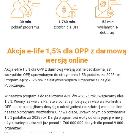
30 mln
1.760 mln
53 mln
pobrań programu
złotych dla OPP
wysłanych e-
deklaracji
Akcja e-life 1,5% dla OPP z darmową
wersją online
Akcja e-life 1,5% dla OPP z darmową wersją online dedykowna jest
wszystkim OPP, uprawnionym do otrzymania 1,5% podatku za 2025 rok.
Program e-pity 2025 on-line aktywnie wspiera Organizacje Pożytku
Publicznego.
W naszym programie do rozliczania e-PITów w 2026 roku wspieramy ideę
1,5%. Wiemy, że wielu z Państwa od lat sympatyzuje i wspiera konkretne
OPP, dlatego podjęliśmy decyzję o udostępnieniu bezpłatnej wersji on-line
naszego programu wszystkim OPP w Polsce, uprawnionym do otrzymania
1,5% podatku za 2025 rok. Dzięki programowi e-pity od dnia jego premiery,
użytkownicy przekazali już ponad 1 760 000 000 złotych dla ponad 9 000
organizacji.