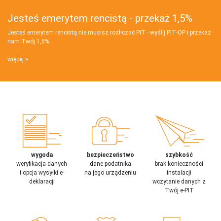
Jesteś emerytem rencistą - przekaż 1,5%
Jesteś emerytem rencistą nie musisz rozliczać PIT - wyślij PIT‑OP i przekaż
nam Twój 1,5%
więcej
wygoda
bezpieczeństwo
szybkość
weryfikacja danych
dane podatnika
brak konieczności
i opcja wysyłki e-
na jego urządzeniu
instalacji
deklaracji
wczytanie danych z
Twój e-PIT