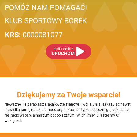
POMÓŻ NAM POMAGAĆ!
KLUB SPORTOWY BOREK
KRS:
0000081077
e-pity online
URUCHOM
Dziękujemy za Twoje wsparcie!
Nieważne, ile zarabiasz i jaką kwotę stanowi Twój 1,5%. Przekazując nawet
niewielką sumę na działalnosć organizacji pożytku publicznego, udzielasz
realnego wsparcia naszym podopiecznym. W ich imieniu jesteśmy Ci
wdzięczni.