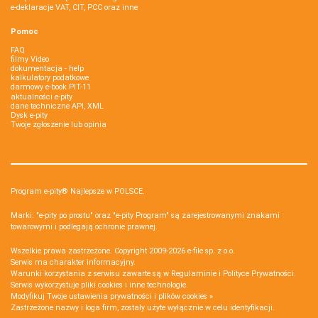
e-deklaracje VAT, CIT, PCC oraz inne
Pomoc
FAQ
filmy Video
dokumentacja - help
kalkulatory podatkowe
darmowy e-book PIT-11
aktualności e-pity
dane techniczne API, XML
Dysk e-pity
Twoje zgłoszenie lub opinia
Program e-pity® Najlepsze w POLSCE.
Marki: "e-pity po prostu" oraz "e-pity Program" są zarejestrowanymi znakami
towarowymi i podlegają ochronie prawnej.
Wszelkie prawa zastrzeżone. Copyright 2009-2026
e-file sp. z o.o.
Serwis ma charakter informacyjny.
Warunki korzystania z serwisu zawarte są w
Regulaminie
i
Polityce Prywatności
.
Serwis wykorzystuje
pliki cookies i inne technologie
.
Modyfikuj Twoje ustawienia prywatności i plików cookies »
Zastrzeżone nazwy i loga firm, zostały użyte wyłącznie w celu identyfikacji.