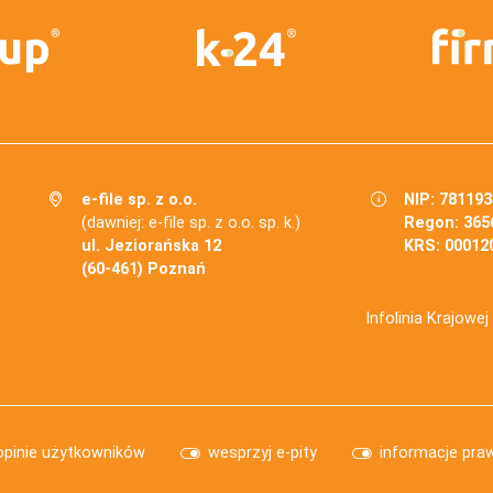
e-file sp. z o.o.
NIP: 78119
(dawniej: e-file sp. z o.o. sp. k.)
Regon: 365
ul. Jeziorańska 12
KRS: 00012
(60-461) Poznań
Infolinia Krajowe
opinie użytkowników
wesprzyj e-pity
informacje pra