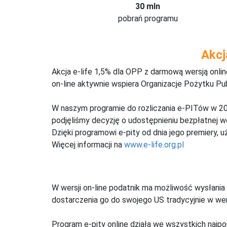
30 mln
pobrań programu
Akcj
Akcja e-life 1,5% dla OPP z darmową wersją onl
on-line aktywnie wspiera Organizacje Pożytku Pu
W naszym programie do rozliczania e-PITów w 20
podjęliśmy decyzję o udostępnieniu bezpłatnej 
Dzięki programowi e-pity od dnia jego premiery, u
Więcej informacji na
www.e-life.org.pl
W wersji on-line podatnik ma możliwość wysłania 
dostarczenia go do swojego US tradycyjnie w wers
Program e-pity online działa we wszystkich najpo