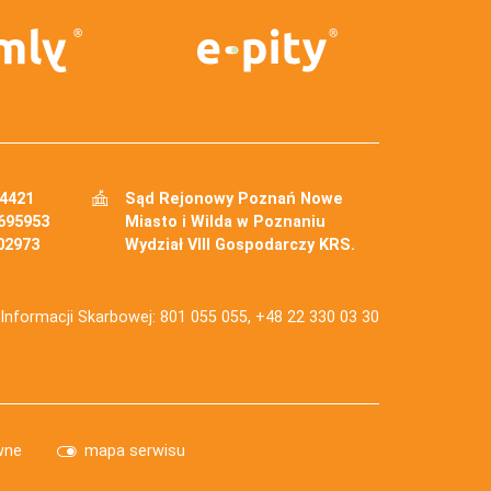
34421
Sąd Rejonowy Poznań Nowe
695953
Miasto i Wilda w Poznaniu
02973
Wydział VIII Gospodarczy KRS.
j Informacji Skarbowej: 801 055 055, +48 22 330 03 30
wne
mapa serwisu