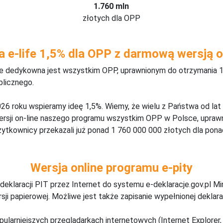
1.760 mln
złotych dla OPP
a e-life 1,5% dla OPP z darmową wersją o
ine dedykowna jest wszystkim OPP, uprawnionym do otrzymania 1
blicznego.
26 roku wspieramy ideę 1,5%. Wiemy, że wielu z Państwa od lat
wersji on-line naszego programu wszystkim OPP w Polsce, upraw
żytkownicy przekazali już ponad 1 760 000 000 złotych dla ponad
Wersja online programu e-pity
deklaracji PIT przez Internet do systemu e-deklaracje.gov.pl M
ji papierowej. Możliwe jest także zapisanie wypełnionej deklarac
pularniejszych przeglądarkach internetowych (Internet Explorer, 