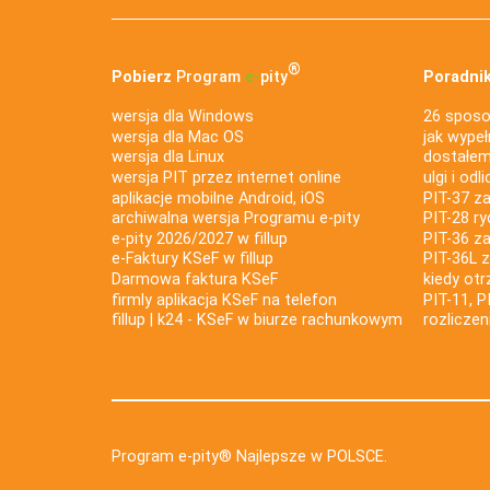
®
Pobierz
Program
e‑
pity
Poradnik
wersja dla Windows
26 sposo
wersja dla Mac OS
jak wypeł
wersja dla Linux
dostałem 
wersja PIT przez internet online
ulgi i odl
aplikacje mobilne Android, iOS
PIT-37 za
archiwalna wersja Programu e-pity
PIT-28 ry
e-pity 2026/2027 w fillup
PIT-36 z
e‑Faktury KSeF w fillup
PIT-36L 
Darmowa faktura KSeF
kiedy ot
firmly aplikacja KSeF na telefon
PIT-11, P
fillup | k24 - KSeF w biurze rachunkowym
rozlicze
Program e-pity® Najlepsze w POLSCE.