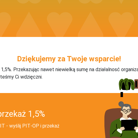
Dziękujemy za Twoje wsparcie!
j 1,5%. Przekazując nawet niewielką sumę na działalnosć organiz
teśmy Ci wdzięczni.
przekaż 1,5%
T - wyślij PIT‑OP i przekaż