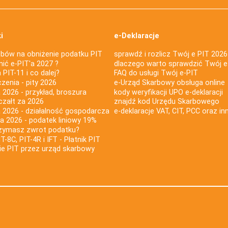
i
e-Deklaracje
bów na obniżenie podatku PIT
sprawdź i rozlicz Twój e PIT 2026
nić e-PIT'a 2027 ?
dlaczego warto sprawdzić Twój e
PIT-11 i co dalej?
FAQ do usługi Twój e-PIT
iczenia - pity 2026
e-Urząd Skarbowy obsługa online
 2026 - przykład, broszura
kody weryfikacji UPO e-deklaracji
czałt za 2026
znajdź kod Urzędu Skarbowego
a 2026 - działalność gospodarcza
e-deklaracje VAT, CIT, PCC oraz in
za 2026 - podatek liniowy 19%
rzymasz zwrot podatku?
IT-8C, PIT-4R i IFT - Płatnik PIT
nie PIT przez urząd skarbowy