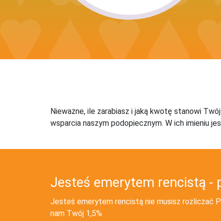
Nieważne, ile zarabiasz i jaką kwotę stanowi Twó
wsparcia naszym podopiecznym. W ich imieniu jes
Jesteś emerytem rencistą - 
Jesteś emerytem rencistą nie musisz rozliczać PI
nam Twój 1,5%