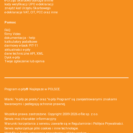
e-Urząd Skarbowy obsługa online
kody weryfikacji UPO e-deklaracji
znajdź kod Urzędu Skarbowego
e-deklaracje VAT, CIT, PCC oraz inne
Pomoc
FAQ
filmy Video
dokumentacja - help
kalkulatory podatkowe
darmowy e-book PIT-11
aktualności e-pity
dane techniczne API, XML
Dysk e-pity
Twoje zgłoszenie lub opinia
Program e-pity® Najlepsze w POLSCE.
Marki: "e-pity po prostu" oraz "e-pity Program" są zarejestrowanymi znakami
towarowymi i podlegają ochronie prawnej.
Wszelkie prawa zastrzeżone. Copyright 2009-2026
e-file sp. z o.o.
Serwis ma charakter informacyjny.
Warunki korzystania z serwisu zawarte są w
Regulaminie
i
Polityce Prywatności
.
Serwis wykorzystuje
pliki cookies i inne technologie
.