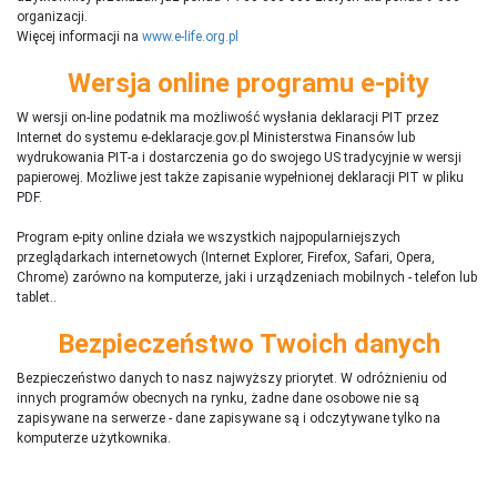
organizacji.
Więcej informacji na
www.e-life.org.pl
Wersja online programu e-pity
W wersji on-line podatnik ma możliwość wysłania deklaracji PIT przez
Internet do systemu e-deklaracje.gov.pl Ministerstwa Finansów lub
wydrukowania PIT-a i dostarczenia go do swojego US tradycyjnie w wersji
papierowej. Możliwe jest także zapisanie wypełnionej deklaracji PIT w pliku
PDF.
Program e-pity online działa we wszystkich najpopularniejszych
przeglądarkach internetowych (Internet Explorer, Firefox, Safari, Opera,
Chrome) zarówno na komputerze, jaki i urządzeniach mobilnych - telefon lub
tablet..
Bezpieczeństwo Twoich danych
Bezpieczeństwo danych to nasz najwyższy priorytet. W odróżnieniu od
innych programów obecnych na rynku,
ż
adne dane osobowe nie są
zapisywane na serwerze - dane zapisywane są i odczytywane tylko na
komputerze użytkownika.