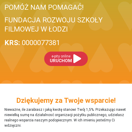
POMÓŻ NAM POMAGAĆ!
FUNDACJA ROZWOJU SZKOŁY
FILMOWEJ W ŁODZI
KRS:
0000077381
e-pity online
URUCHOM
Dziękujemy za Twoje wsparcie!
Nieważne, ile zarabiasz i jaką kwotę stanowi Twój 1,5%. Przekazując nawet
niewielką sumę na działalnosć organizacji pożytku publicznego, udzielasz
realnego wsparcia naszym podopiecznym. W ich imieniu jesteśmy Ci
wdzięczni.