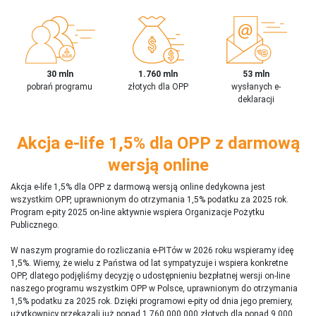
30 mln
1.760 mln
53 mln
pobrań programu
złotych dla OPP
wysłanych e-
deklaracji
Akcja e-life 1,5% dla OPP z darmową
wersją online
Akcja e-life 1,5% dla OPP z darmową wersją online dedykowna jest
wszystkim OPP, uprawnionym do otrzymania 1,5% podatku za 2025 rok.
Program e-pity 2025 on-line aktywnie wspiera Organizacje Pożytku
Publicznego.
W naszym programie do rozliczania e-PITów w 2026 roku wspieramy ideę
1,5%. Wiemy, że wielu z Państwa od lat sympatyzuje i wspiera konkretne
OPP, dlatego podjęliśmy decyzję o udostępnieniu bezpłatnej wersji on-line
naszego programu wszystkim OPP w Polsce, uprawnionym do otrzymania
1,5% podatku za 2025 rok. Dzięki programowi e-pity od dnia jego premiery,
użytkownicy przekazali już ponad 1 760 000 000 złotych dla ponad 9 000