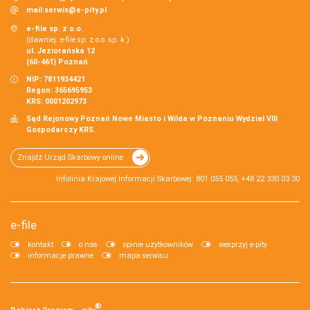
mail:
serwis@e-pity.pl
e-file sp. z o.o.
(dawniej: e-file sp. z o.o. sp. k.)
ul. Jeziorańska 12
(60-461) Poznań
NIP: 7811934421
Regon: 365695953
KRS: 0001202973
Sąd Rejonowy Poznań Nowe Miasto i Wilda w Poznaniu Wydział VIII
Gospodarczy KRS.
Znajdź Urząd Skarbowy online
Infolinia Krajowej Informacji Skarbowej: 801 055 055, +48 22 330 03 30
e-file
kontakt
o nas
opinie użytkowników
wesprzyj e-pity
informacje prawne
mapa serwisu
®