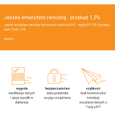
Jesteś emerytem rencistą - przekaż 1,5%
Jesteś emerytem rencistą nie musisz rozliczać PIT - wyślij PIT‑OP i przekaż
nam Twój 1,5%
więcej
wygoda
bezpieczeństwo
szybkość
weryfikacja danych
dane podatnika
brak konieczności
i opcja wysyłki e-
na jego urządzeniu
instalacji
deklaracji
wczytanie danych z
Twój e-PIT