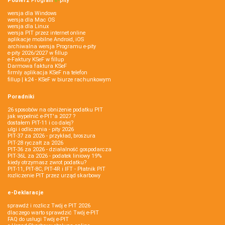
Pobierz
Program
e‑
pity
wersja dla Windows
wersja dla Mac OS
wersja dla Linux
wersja PIT przez internet online
aplikacje mobilne Android, iOS
archiwalna wersja Programu e-pity
e-pity 2026/2027 w fillup
e‑Faktury KSeF w fillup
Darmowa faktura KSeF
firmly aplikacja KSeF na telefon
fillup | k24 - KSeF w biurze rachunkowym
Poradniki
26 sposobów na obniżenie podatku PIT
jak wypełnić e-PIT'a 2027 ?
dostałem PIT-11 i co dalej?
ulgi i odliczenia - pity 2026
PIT-37 za 2026 - przykład, broszura
PIT-28 ryczałt za 2026
PIT-36 za 2026 - działalność gospodarcza
PIT-36L za 2026 - podatek liniowy 19%
kiedy otrzymasz zwrot podatku?
PIT-11, PIT-8C, PIT-4R i IFT - Płatnik PIT
rozliczenie PIT przez urząd skarbowy
e-Deklaracje
sprawdź i rozlicz Twój e PIT 2026
dlaczego warto sprawdzić Twój e-PIT
FAQ do usługi Twój e-PIT