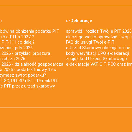
i
e-Deklaracje
bów na obniżenie podatku PIT
sprawdź i rozlicz Twój e PIT 2026
nić e-PIT'a 2027 ?
dlaczego warto sprawdzić Twój e
PIT-11 i co dalej?
FAQ do usługi Twój e-PIT
iczenia - pity 2026
e-Urząd Skarbowy obsługa online
 2026 - przykład, broszura
kody weryfikacji UPO e-deklaracji
czałt za 2026
znajdź kod Urzędu Skarbowego
a 2026 - działalność gospodarcza
e-deklaracje VAT, CIT, PCC oraz in
za 2026 - podatek liniowy 19%
rzymasz zwrot podatku?
IT-8C, PIT-4R i IFT - Płatnik PIT
nie PIT przez urząd skarbowy