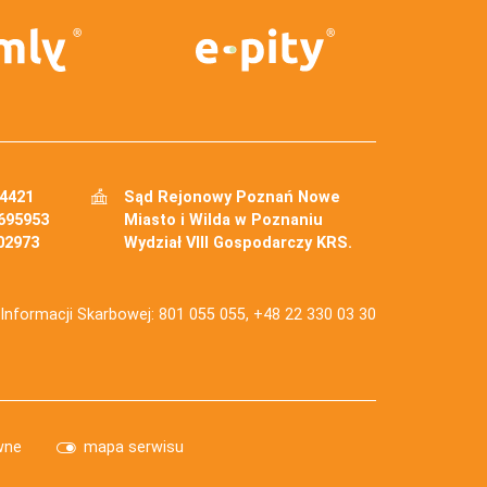
34421
Sąd Rejonowy Poznań Nowe
695953
Miasto i Wilda w Poznaniu
02973
Wydział VIII Gospodarczy KRS.
j Informacji Skarbowej: 801 055 055, +48 22 330 03 30
wne
mapa serwisu