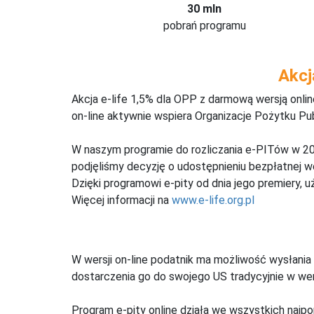
30 mln
pobrań programu
Akcj
Akcja e-life 1,5% dla OPP z darmową wersją onl
on-line aktywnie wspiera Organizacje Pożytku Pu
W naszym programie do rozliczania e-PITów w 20
podjęliśmy decyzję o udostępnieniu bezpłatnej 
Dzięki programowi e-pity od dnia jego premiery, u
Więcej informacji na
www.e-life.org.pl
W wersji on-line podatnik ma możliwość wysłania 
dostarczenia go do swojego US tradycyjnie w wers
Program e-pity online działa we wszystkich najpo