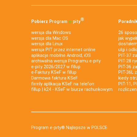
®
Pobierz
Program
e‑
pity
Poradnik
wersja dla Windows
26 sposo
wersja dla Mac OS
jak wypeł
wersja dla Linux
dostałem 
wersja PIT przez internet online
ulgi i odl
aplikacje mobilne Android, iOS
PIT-37 za
archiwalna wersja Programu e-pity
PIT-28 ry
e-pity 2026/2027 w fillup
PIT-36 z
e‑Faktury KSeF w fillup
PIT-36L 
Darmowa faktura KSeF
kiedy ot
firmly aplikacja KSeF na telefon
PIT-11, P
fillup | k24 - KSeF w biurze rachunkowym
rozlicze
Program e-pity® Najlepsze w POLSCE.