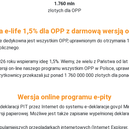
1.760 mln
złotych dla OPP
a e-life 1,5% dla OPP z darmową wersją o
ine dedykowna jest wszystkim OPP, uprawnionym do otrzymania 1
blicznego.
26 roku wspieramy ideę 1,5%. Wiemy, że wielu z Państwa od lat
wersji on-line naszego programu wszystkim OPP w Polsce, upraw
żytkownicy przekazali już ponad 1 760 000 000 złotych dla ponad
Wersja online programu e-pity
deklaracji PIT przez Internet do systemu e-deklaracje.gov.pl M
ji papierowej. Możliwe jest także zapisanie wypełnionej deklarac
pularniejszych przeglądarkach internetowych (Internet Explorer, 