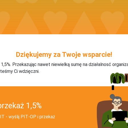
Dziękujemy za Twoje wsparcie!
j 1,5%. Przekazując nawet niewielką sumę na działalnosć organiz
teśmy Ci wdzięczni.
przekaż 1,5%
T - wyślij PIT‑OP i przekaż