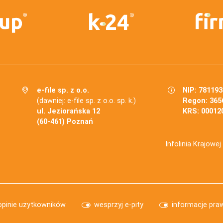
e-file sp. z o.o.
NIP: 78119
(dawniej: e-file sp. z o.o. sp. k.)
Regon: 365
ul. Jeziorańska 12
KRS: 00012
(60-461) Poznań
Infolinia Krajowe
opinie użytkowników
wesprzyj e-pity
informacje pra