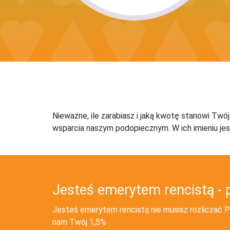
Nieważne, ile zarabiasz i jaką kwotę stanowi Twó
wsparcia naszym podopiecznym. W ich imieniu jes
Jesteś emerytem rencistą - 
Jesteś emerytem rencistą nie musisz rozliczać PI
nam Twój 1,5%