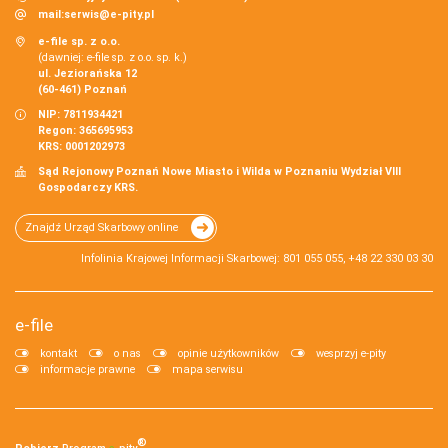
mail:
serwis@e-pity.pl
e-file sp. z o.o.
(dawniej: e-file sp. z o.o. sp. k.)
ul. Jeziorańska 12
(60-461) Poznań
NIP: 7811934421
Regon: 365695953
KRS: 0001202973
Sąd Rejonowy Poznań Nowe Miasto i Wilda w Poznaniu Wydział VIII
Gospodarczy KRS.
Znajdź Urząd Skarbowy online
Infolinia Krajowej Informacji Skarbowej: 801 055 055, +48 22 330 03 30
e-file
kontakt
o nas
opinie użytkowników
wesprzyj e-pity
informacje prawne
mapa serwisu
®