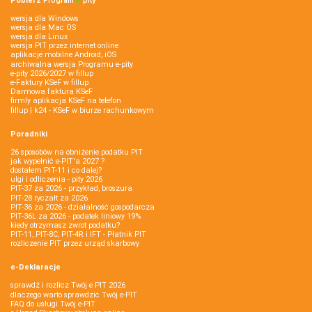
Pobierz
Program
e‑
pity
wersja dla Windows
wersja dla Mac OS
wersja dla Linux
wersja PIT przez internet online
aplikacje mobilne Android, iOS
archiwalna wersja Programu e-pity
e-pity 2026/2027 w fillup
e‑Faktury KSeF w fillup
Darmowa faktura KSeF
firmly aplikacja KSeF na telefon
fillup | k24 - KSeF w biurze rachunkowym
Poradniki
26 sposobów na obniżenie podatku PIT
jak wypełnić e-PIT'a 2027 ?
dostałem PIT-11 i co dalej?
ulgi i odliczenia - pity 2026
PIT-37 za 2026 - przykład, broszura
PIT-28 ryczałt za 2026
PIT-36 za 2026 - działalność gospodarcza
PIT-36L za 2026 - podatek liniowy 19%
kiedy otrzymasz zwrot podatku?
PIT-11, PIT-8C, PIT-4R i IFT - Płatnik PIT
rozliczenie PIT przez urząd skarbowy
e-Deklaracje
sprawdź i rozlicz Twój e PIT 2026
dlaczego warto sprawdzić Twój e-PIT
FAQ do usługi Twój e-PIT