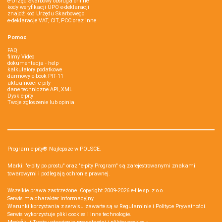
e-Urząd Skarbowy obsługa online
kody weryfikacji UPO e-deklaracji
znajdź kod Urzędu Skarbowego
e-deklaracje VAT, CIT, PCC oraz inne
Pomoc
FAQ
filmy Video
dokumentacja - help
kalkulatory podatkowe
darmowy e-book PIT-11
aktualności e-pity
dane techniczne API, XML
Dysk e-pity
Twoje zgłoszenie lub opinia
Program e-pity® Najlepsze w POLSCE.
Marki: "e-pity po prostu" oraz "e-pity Program" są zarejestrowanymi znakami
towarowymi i podlegają ochronie prawnej.
Wszelkie prawa zastrzeżone. Copyright 2009-2026
e-file sp. z o.o.
Serwis ma charakter informacyjny.
Warunki korzystania z serwisu zawarte są w
Regulaminie
i
Polityce Prywatności
.
Serwis wykorzystuje
pliki cookies i inne technologie
.