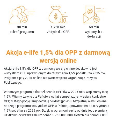
30 mln
1.760 mln
53 mln
pobrań programu
złotych dla OPP
wysłanych e-
deklaracji
Akcja e-life 1,5% dla OPP z darmową
wersją online
Akcja e-life 1,5% dla OPP z darmową wersją online dedykowna jest
wszystkim OPP, uprawnionym do otrzymania 1,5% podatku za 2025 rok.
Program e-pity 2025 on-line aktywnie wspiera Organizacje Pożytku
Publicznego.
W naszym programie do rozliczania e-PITów w 2026 roku wspieramy ideę
1,5%. Wiemy, że wielu z Państwa od lat sympatyzuje i wspiera konkretne
OPP, dlatego podjęliśmy decyzję o udostępnieniu bezpłatnej wersji on-line
naszego programu wszystkim OPP w Polsce, uprawnionym do otrzymania
1,5% podatku za 2025 rok. Dzięki programowi e-pity od dnia jego premiery,
użytkownicy przekazali już ponad 1 760 000 000 złotych dla ponad 9 000