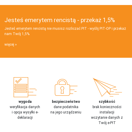
Jesteś emerytem rencistą - przekaż 1,5%
Jesteś emerytem rencistą nie musisz rozliczać PIT - wyślij PIT‑OP i przekaż
nam Twój 1,5%
więcej
wygoda
bezpieczeństwo
szybkość
weryfikacja danych
dane podatnika
brak konieczności
i opcja wysyłki e-
na jego urządzeniu
instalacji
deklaracji
wczytanie danych z
Twój e-PIT