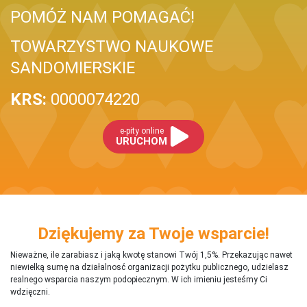
POMÓŻ NAM POMAGAĆ!
TOWARZYSTWO NAUKOWE
SANDOMIERSKIE
KRS:
0000074220
e-pity online
URUCHOM
Dziękujemy za Twoje wsparcie!
Nieważne, ile zarabiasz i jaką kwotę stanowi Twój 1,5%. Przekazując nawet
niewielką sumę na działalnosć organizacji pożytku publicznego, udzielasz
realnego wsparcia naszym podopiecznym. W ich imieniu jesteśmy Ci
wdzięczni.