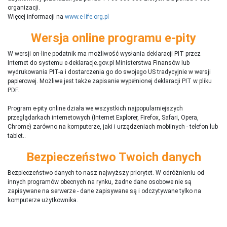
organizacji.
Więcej informacji na
www.e-life.org.pl
Wersja online programu e-pity
W wersji on-line podatnik ma możliwość wysłania deklaracji PIT przez
Internet do systemu e-deklaracje.gov.pl Ministerstwa Finansów lub
wydrukowania PIT-a i dostarczenia go do swojego US tradycyjnie w wersji
papierowej. Możliwe jest także zapisanie wypełnionej deklaracji PIT w pliku
PDF.
Program e-pity online działa we wszystkich najpopularniejszych
przeglądarkach internetowych (Internet Explorer, Firefox, Safari, Opera,
Chrome) zarówno na komputerze, jaki i urządzeniach mobilnych - telefon lub
tablet..
Bezpieczeństwo Twoich danych
Bezpieczeństwo danych to nasz najwyższy priorytet. W odróżnieniu od
innych programów obecnych na rynku,
ż
adne dane osobowe nie są
zapisywane na serwerze - dane zapisywane są i odczytywane tylko na
komputerze użytkownika.