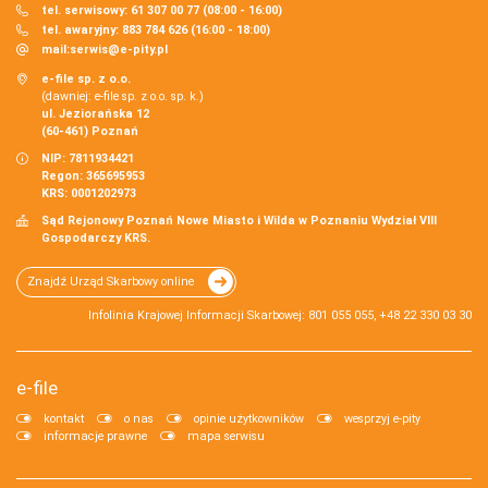
tel. serwisowy: 61 307 00 77 (08:00 - 16:00)
tel. awaryjny: 883 784 626 (16:00 - 18:00)
mail:
serwis@e-pity.pl
e-file sp. z o.o.
(dawniej: e-file sp. z o.o. sp. k.)
ul. Jeziorańska 12
(60-461) Poznań
NIP: 7811934421
Regon: 365695953
KRS: 0001202973
Sąd Rejonowy Poznań Nowe Miasto i Wilda w Poznaniu Wydział VIII
Gospodarczy KRS.
Znajdź Urząd Skarbowy online
Infolinia Krajowej Informacji Skarbowej: 801 055 055, +48 22 330 03 30
e-file
kontakt
o nas
opinie użytkowników
wesprzyj e-pity
informacje prawne
mapa serwisu