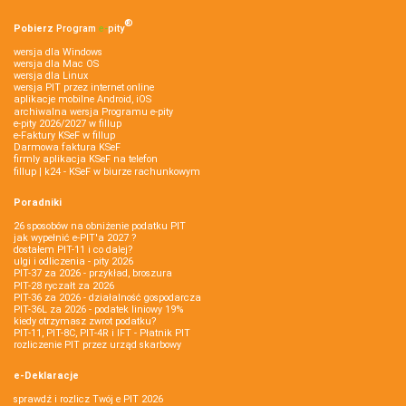
®
Pobierz
Program
e‑
pity
wersja dla Windows
wersja dla Mac OS
wersja dla Linux
wersja PIT przez internet online
aplikacje mobilne Android, iOS
archiwalna wersja Programu e-pity
e-pity 2026/2027 w fillup
e‑Faktury KSeF w fillup
Darmowa faktura KSeF
firmly aplikacja KSeF na telefon
fillup | k24 - KSeF w biurze rachunkowym
Poradniki
26 sposobów na obniżenie podatku PIT
jak wypełnić e-PIT'a 2027 ?
dostałem PIT-11 i co dalej?
ulgi i odliczenia - pity 2026
PIT-37 za 2026 - przykład, broszura
PIT-28 ryczałt za 2026
PIT-36 za 2026 - działalność gospodarcza
PIT-36L za 2026 - podatek liniowy 19%
kiedy otrzymasz zwrot podatku?
PIT-11, PIT-8C, PIT-4R i IFT - Płatnik PIT
rozliczenie PIT przez urząd skarbowy
e-Deklaracje
sprawdź i rozlicz Twój e PIT 2026