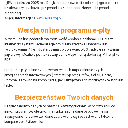
1,5% podatku za 2025 rok. Dzięki programowi e-pity od dnia jego premiery,
użytkownicy przekazali już ponad 1 760 000 000 złotych dla ponad 9 000
organizacji.
Więcej informacji na
www.e-life.org.pl
Wersja online programu e-pity
W wersji on-line podatnik ma możliwość wysłania deklaracji PIT przez
Internet do systemu e-deklaracje.gov.pl Ministerstwa Finansów lub
wydrukowania PIT-a i dostarczenia go do swojego US tradycyjnie w wersji
papierowej. Możliwe jest także zapisanie wypełnionej deklaracji PIT w pliku
PDF.
Program e-pity online działa we wszystkich najpopularniejszych
przeglądarkach internetowych (Internet Explorer, Firefox, Safari, Opera,
Chrome) zarówno na komputerze, jaki i urządzeniach mobilnych - telefon lub
tablet..
Bezpieczeństwo Twoich danych
Bezpieczeństwo danych to nasz najwyższy priorytet. W odróżnieniu od
innych programów obecnych na rynku,
ż
adne dane osobowe nie są
zapisywane na serwerze - dane zapisywane są i odczytywane tylko na
komputerze użytkownika.