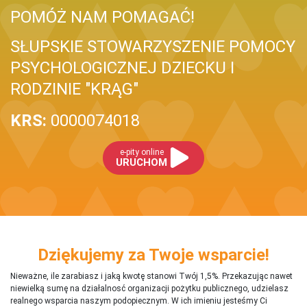
POMÓŻ NAM POMAGAĆ!
SŁUPSKIE STOWARZYSZENIE POMOCY
PSYCHOLOGICZNEJ DZIECKU I
RODZINIE "KRĄG"
KRS:
0000074018
e-pity online
URUCHOM
Dziękujemy za Twoje wsparcie!
Nieważne, ile zarabiasz i jaką kwotę stanowi Twój 1,5%. Przekazując nawet
niewielką sumę na działalnosć organizacji pożytku publicznego, udzielasz
realnego wsparcia naszym podopiecznym. W ich imieniu jesteśmy Ci