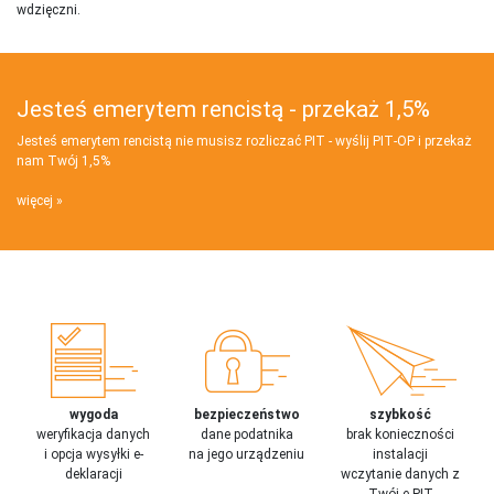
wdzięczni.
Jesteś emerytem rencistą - przekaż 1,5%
Jesteś emerytem rencistą nie musisz rozliczać PIT - wyślij PIT‑OP i przekaż
nam Twój 1,5%
więcej
wygoda
bezpieczeństwo
szybkość
weryfikacja danych
dane podatnika
brak konieczności
i opcja wysyłki e-
na jego urządzeniu
instalacji
deklaracji
wczytanie danych z
Twój e-PIT