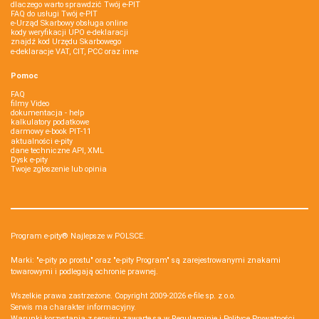
dlaczego warto sprawdzić Twój e-PIT
FAQ do usługi Twój e-PIT
e-Urząd Skarbowy obsługa online
kody weryfikacji UPO e-deklaracji
znajdź kod Urzędu Skarbowego
e-deklaracje VAT, CIT, PCC oraz inne
Pomoc
FAQ
filmy Video
dokumentacja - help
kalkulatory podatkowe
darmowy e-book PIT-11
aktualności e-pity
dane techniczne API, XML
Dysk e-pity
Twoje zgłoszenie lub opinia
Program e-pity® Najlepsze w POLSCE.
Marki: "e-pity po prostu" oraz "e-pity Program" są zarejestrowanymi znakami
towarowymi i podlegają ochronie prawnej.
Wszelkie prawa zastrzeżone. Copyright 2009-2026
e-file sp. z o.o.
Serwis ma charakter informacyjny.
Warunki korzystania z serwisu zawarte są w
Regulaminie
i
Polityce Prywatności
.