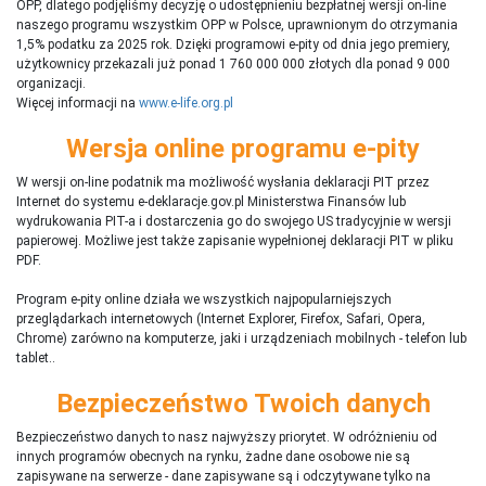
OPP, dlatego podjęliśmy decyzję o udostępnieniu bezpłatnej wersji on-line
naszego programu wszystkim OPP w Polsce, uprawnionym do otrzymania
1,5% podatku za 2025 rok. Dzięki programowi e-pity od dnia jego premiery,
użytkownicy przekazali już ponad 1 760 000 000 złotych dla ponad 9 000
organizacji.
Więcej informacji na
www.e-life.org.pl
Wersja online programu e-pity
W wersji on-line podatnik ma możliwość wysłania deklaracji PIT przez
Internet do systemu e-deklaracje.gov.pl Ministerstwa Finansów lub
wydrukowania PIT-a i dostarczenia go do swojego US tradycyjnie w wersji
papierowej. Możliwe jest także zapisanie wypełnionej deklaracji PIT w pliku
PDF.
Program e-pity online działa we wszystkich najpopularniejszych
przeglądarkach internetowych (Internet Explorer, Firefox, Safari, Opera,
Chrome) zarówno na komputerze, jaki i urządzeniach mobilnych - telefon lub
tablet..
Bezpieczeństwo Twoich danych
Bezpieczeństwo danych to nasz najwyższy priorytet. W odróżnieniu od
innych programów obecnych na rynku,
ż
adne dane osobowe nie są
zapisywane na serwerze - dane zapisywane są i odczytywane tylko na