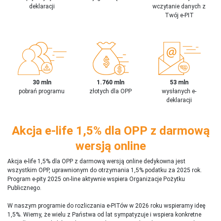
deklaracji
wczytanie danych z
Twój e-PIT
30 mln
1.760 mln
53 mln
pobrań programu
złotych dla OPP
wysłanych e-
deklaracji
Akcja e-life 1,5% dla OPP z darmową
wersją online
Akcja e-life 1,5% dla OPP z darmową wersją online dedykowna jest
wszystkim OPP, uprawnionym do otrzymania 1,5% podatku za 2025 rok.
Program e-pity 2025 on-line aktywnie wspiera Organizacje Pożytku
Publicznego.
W naszym programie do rozliczania e-PITów w 2026 roku wspieramy ideę
1,5%. Wiemy, że wielu z Państwa od lat sympatyzuje i wspiera konkretne