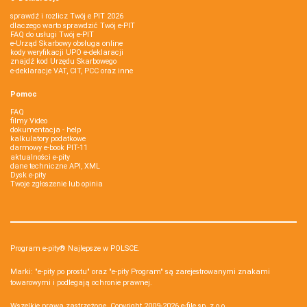
sprawdź i rozlicz Twój e PIT 2026
dlaczego warto sprawdzić Twój e-PIT
FAQ do usługi Twój e-PIT
e-Urząd Skarbowy obsługa online
kody weryfikacji UPO e-deklaracji
znajdź kod Urzędu Skarbowego
e-deklaracje VAT, CIT, PCC oraz inne
Pomoc
FAQ
filmy Video
dokumentacja - help
kalkulatory podatkowe
darmowy e-book PIT-11
aktualności e-pity
dane techniczne API, XML
Dysk e-pity
Twoje zgłoszenie lub opinia
Program e-pity® Najlepsze w POLSCE.
Marki: "e-pity po prostu" oraz "e-pity Program" są zarejestrowanymi znakami
towarowymi i podlegają ochronie prawnej.
Wszelkie prawa zastrzeżone. Copyright 2009-2026
e-file sp. z o.o.