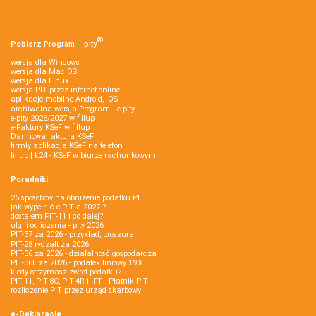
®
Pobierz
Program
e‑
pity
wersja dla Windows
wersja dla Mac OS
wersja dla Linux
wersja PIT przez internet online
aplikacje mobilne Android, iOS
archiwalna wersja Programu e-pity
e-pity 2026/2027 w fillup
e‑Faktury KSeF w fillup
Darmowa faktura KSeF
firmly aplikacja KSeF na telefon
fillup | k24 - KSeF w biurze rachunkowym
Poradniki
26 sposobów na obniżenie podatku PIT
jak wypełnić e-PIT'a 2027 ?
dostałem PIT-11 i co dalej?
ulgi i odliczenia - pity 2026
PIT-37 za 2026 - przykład, broszura
PIT-28 ryczałt za 2026
PIT-36 za 2026 - działalność gospodarcza
PIT-36L za 2026 - podatek liniowy 19%
kiedy otrzymasz zwrot podatku?
PIT-11, PIT-8C, PIT-4R i IFT - Płatnik PIT
rozliczenie PIT przez urząd skarbowy
e-Deklaracje