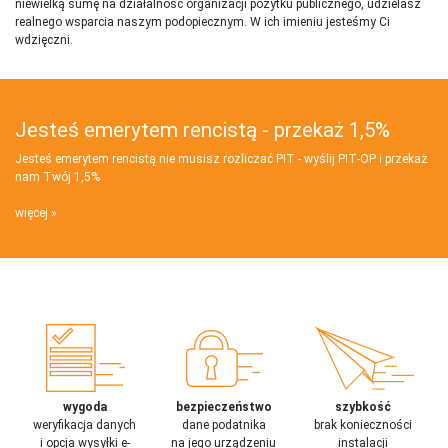
niewielką sumę na działalnosć organizacji pożytku publicznego, udzielasz
realnego wsparcia naszym podopiecznym. W ich imieniu jesteśmy Ci
wdzięczni.
Jesteś emerytem rencistą - przekaż 1,5%
Jesteś emerytem rencistą nie musisz rozliczać PIT - wyślij PIT‑OP i przekaż
nam Twój 1,5%
więcej
wygoda
bezpieczeństwo
szybkość
weryfikacja danych
dane podatnika
brak konieczności
i opcja wysyłki e-
na jego urządzeniu
instalacji