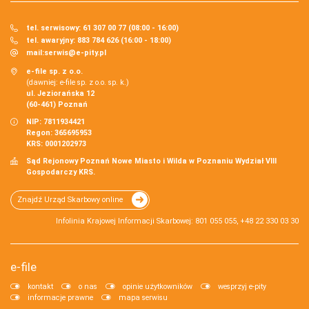
tel. serwisowy: 61 307 00 77 (08:00 - 16:00)
tel. awaryjny: 883 784 626 (16:00 - 18:00)
mail:
serwis@e-pity.pl
e-file sp. z o.o.
(dawniej: e-file sp. z o.o. sp. k.)
ul. Jeziorańska 12
(60-461) Poznań
NIP: 7811934421
Regon: 365695953
KRS: 0001202973
Sąd Rejonowy Poznań Nowe Miasto i Wilda w Poznaniu Wydział VIII
Gospodarczy KRS.
Znajdź Urząd Skarbowy online
Infolinia Krajowej Informacji Skarbowej: 801 055 055, +48 22 330 03 30
e-file
kontakt
o nas
opinie użytkowników
wesprzyj e-pity
informacje prawne
mapa serwisu