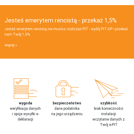
Jesteś emerytem rencistą - przekaż 1,5%
Jesteś emerytem rencistą nie musisz rozliczać PIT - wyślij PIT‑OP i przekaż
nam Twój 1,5%
więcej
wygoda
bezpieczeństwo
szybkość
weryfikacja danych
dane podatnika
brak konieczności
i opcja wysyłki e-
na jego urządzeniu
instalacji
deklaracji
wczytanie danych z
Twój e-PIT