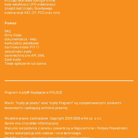
e-Urząd Skarbowy obsługa online
kody weryfikacji UPO e-deklaracji
znajdź kod Urzędu Skarbowego
e-deklaracje VAT, CIT, PCC oraz inne
Pomoc
FAQ
filmy Video
dokumentacja - help
kalkulatory podatkowe
darmowy e-book PIT-11
aktualności e-pity
dane techniczne API, XML
Dysk e-pity
Twoje zgłoszenie lub opinia
Program e-pity® Najlepsze w POLSCE.
Marki: "e-pity po prostu" oraz "e-pity Program" są zarejestrowanymi znakami
towarowymi i podlegają ochronie prawnej.
Wszelkie prawa zastrzeżone. Copyright 2009-2026
e-file sp. z o.o.
Serwis ma charakter informacyjny.
Warunki korzystania z serwisu zawarte są w
Regulaminie
i
Polityce Prywatności
.
Serwis wykorzystuje
pliki cookies i inne technologie
.