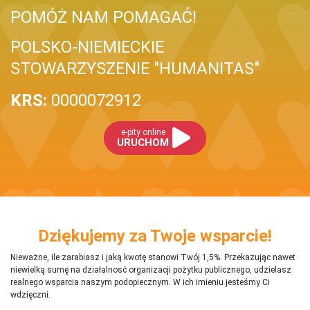
POMÓŻ NAM POMAGAĆ!
POLSKO-NIEMIECKIE
STOWARZYSZENIE "HUMANITAS"
KRS:
0000072912
e-pity online
URUCHOM
Dziękujemy za Twoje wsparcie!
Nieważne, ile zarabiasz i jaką kwotę stanowi Twój 1,5%. Przekazując nawet
niewielką sumę na działalnosć organizacji pożytku publicznego, udzielasz
realnego wsparcia naszym podopiecznym. W ich imieniu jesteśmy Ci
wdzięczni.