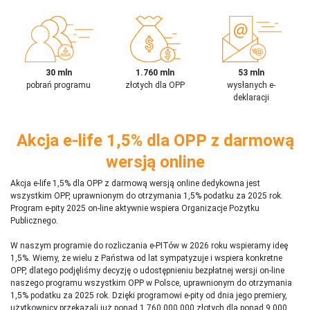
30 mln
1.760 mln
53 mln
pobrań programu
złotych dla OPP
wysłanych e-
deklaracji
Akcja e-life 1,5% dla OPP z darmową
wersją online
Akcja e-life 1,5% dla OPP z darmową wersją online dedykowna jest
wszystkim OPP, uprawnionym do otrzymania 1,5% podatku za 2025 rok.
Program e-pity 2025 on-line aktywnie wspiera Organizacje Pożytku
Publicznego.
W naszym programie do rozliczania e-PITów w 2026 roku wspieramy ideę
1,5%. Wiemy, że wielu z Państwa od lat sympatyzuje i wspiera konkretne
OPP, dlatego podjęliśmy decyzję o udostępnieniu bezpłatnej wersji on-line
naszego programu wszystkim OPP w Polsce, uprawnionym do otrzymania
1,5% podatku za 2025 rok. Dzięki programowi e-pity od dnia jego premiery,
użytkownicy przekazali już ponad 1 760 000 000 złotych dla ponad 9 000