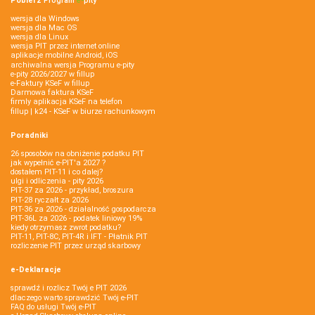
Pobierz
Program
e‑
pity
wersja dla Windows
wersja dla Mac OS
wersja dla Linux
wersja PIT przez internet online
aplikacje mobilne Android, iOS
archiwalna wersja Programu e-pity
e-pity 2026/2027 w fillup
e‑Faktury KSeF w fillup
Darmowa faktura KSeF
firmly aplikacja KSeF na telefon
fillup | k24 - KSeF w biurze rachunkowym
Poradniki
26 sposobów na obniżenie podatku PIT
jak wypełnić e-PIT'a 2027 ?
dostałem PIT-11 i co dalej?
ulgi i odliczenia - pity 2026
PIT-37 za 2026 - przykład, broszura
PIT-28 ryczałt za 2026
PIT-36 za 2026 - działalność gospodarcza
PIT-36L za 2026 - podatek liniowy 19%
kiedy otrzymasz zwrot podatku?
PIT-11, PIT-8C, PIT-4R i IFT - Płatnik PIT
rozliczenie PIT przez urząd skarbowy
e-Deklaracje
sprawdź i rozlicz Twój e PIT 2026
dlaczego warto sprawdzić Twój e-PIT
FAQ do usługi Twój e-PIT