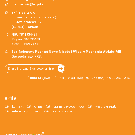
mail:
serwis@e-pity.pl
e-file sp. z o.o.
(dawniej: e-file sp. z o.o. sp. k.)
ul. Jeziorańska 12
(60-461) Poznań
NIP: 7811934421
Regon: 365695953
KRS: 0001202973
Sąd Rejonowy Poznań Nowe Miasto i Wilda w Poznaniu Wydział VIII
Gospodarczy KRS.
Znajdź Urząd Skarbowy online
Infolinia Krajowej Informacji Skarbowej: 801 055 055, +48 22 330 03 30
e-file
kontakt
o nas
opinie użytkowników
wesprzyj e-pity
informacje prawne
mapa serwisu
®