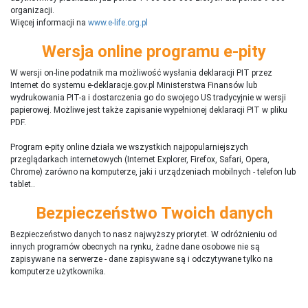
organizacji.
Więcej informacji na
www.e-life.org.pl
Wersja online programu e-pity
W wersji on-line podatnik ma możliwość wysłania deklaracji PIT przez
Internet do systemu e-deklaracje.gov.pl Ministerstwa Finansów lub
wydrukowania PIT-a i dostarczenia go do swojego US tradycyjnie w wersji
papierowej. Możliwe jest także zapisanie wypełnionej deklaracji PIT w pliku
PDF.
Program e-pity online działa we wszystkich najpopularniejszych
przeglądarkach internetowych (Internet Explorer, Firefox, Safari, Opera,
Chrome) zarówno na komputerze, jaki i urządzeniach mobilnych - telefon lub
tablet..
Bezpieczeństwo Twoich danych
Bezpieczeństwo danych to nasz najwyższy priorytet. W odróżnieniu od
innych programów obecnych na rynku,
ż
adne dane osobowe nie są
zapisywane na serwerze - dane zapisywane są i odczytywane tylko na
komputerze użytkownika.