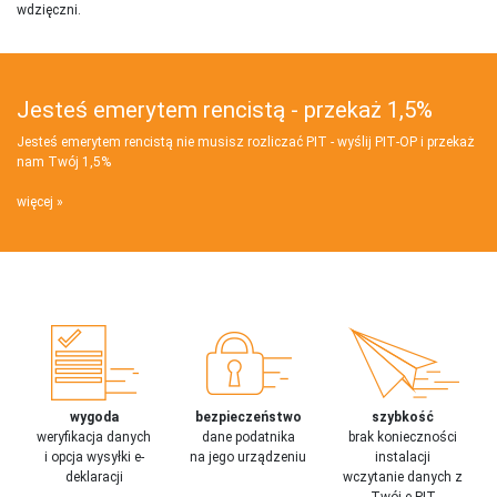
wdzięczni.
Jesteś emerytem rencistą - przekaż 1,5%
Jesteś emerytem rencistą nie musisz rozliczać PIT - wyślij PIT‑OP i przekaż
nam Twój 1,5%
więcej
wygoda
bezpieczeństwo
szybkość
weryfikacja danych
dane podatnika
brak konieczności
i opcja wysyłki e-
na jego urządzeniu
instalacji
deklaracji
wczytanie danych z
Twój e-PIT