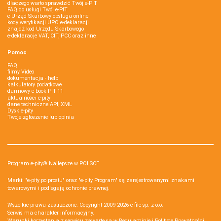
dlaczego warto sprawdzić Twój e-PIT
FAQ do usługi Twój e-PIT
e-Urząd Skarbowy obsługa online
kody weryfikacji UPO e-deklaracji
znajdź kod Urzędu Skarbowego
e-deklaracje VAT, CIT, PCC oraz inne
Pomoc
FAQ
filmy Video
dokumentacja - help
kalkulatory podatkowe
darmowy e-book PIT-11
aktualności e-pity
dane techniczne API, XML
Dysk e-pity
Twoje zgłoszenie lub opinia
Program e-pity® Najlepsze w POLSCE.
Marki: "e-pity po prostu" oraz "e-pity Program" są zarejestrowanymi znakami
towarowymi i podlegają ochronie prawnej.
Wszelkie prawa zastrzeżone. Copyright 2009-2026
e-file sp. z o.o.
Serwis ma charakter informacyjny.
Warunki korzystania z serwisu zawarte są w
Regulaminie
i
Polityce Prywatności
.