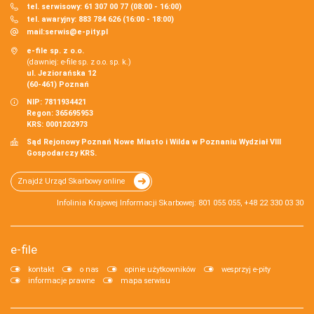
tel. serwisowy: 61 307 00 77 (08:00 - 16:00)
tel. awaryjny: 883 784 626 (16:00 - 18:00)
mail:
serwis@e-pity.pl
e-file sp. z o.o.
(dawniej: e-file sp. z o.o. sp. k.)
ul. Jeziorańska 12
(60-461) Poznań
NIP: 7811934421
Regon: 365695953
KRS: 0001202973
Sąd Rejonowy Poznań Nowe Miasto i Wilda w Poznaniu Wydział VIII
Gospodarczy KRS.
Znajdź Urząd Skarbowy online
Infolinia Krajowej Informacji Skarbowej: 801 055 055, +48 22 330 03 30
e-file
kontakt
o nas
opinie użytkowników
wesprzyj e-pity
informacje prawne
mapa serwisu