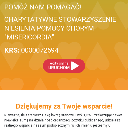
POMÓŻ NAM POMAGAĆ!
CHARYTATYWNE STOWARZYSZENIE
NIESIENIA POMOCY CHORYM
"MISERICORDIA"
KRS:
0000072694
e-pity online
URUCHOM
Dziękujemy za Twoje wsparcie!
Nieważne, ile zarabiasz i jaką kwotę stanowi Twój 1,5%. Przekazując nawet
niewielką sumę na działalnosć organizacji pożytku publicznego, udzielasz
realnego wsparcia naszym podopiecznym. W ich imieniu jesteśmy Ci