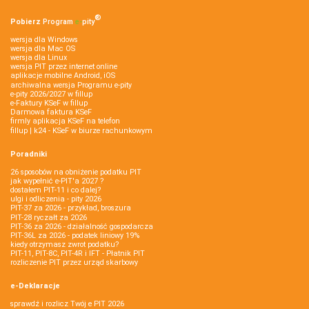
®
Pobierz
Program
e‑
pity
wersja dla Windows
wersja dla Mac OS
wersja dla Linux
wersja PIT przez internet online
aplikacje mobilne Android, iOS
archiwalna wersja Programu e-pity
e-pity 2026/2027 w fillup
e‑Faktury KSeF w fillup
Darmowa faktura KSeF
firmly aplikacja KSeF na telefon
fillup | k24 - KSeF w biurze rachunkowym
Poradniki
26 sposobów na obniżenie podatku PIT
jak wypełnić e-PIT'a 2027 ?
dostałem PIT-11 i co dalej?
ulgi i odliczenia - pity 2026
PIT-37 za 2026 - przykład, broszura
PIT-28 ryczałt za 2026
PIT-36 za 2026 - działalność gospodarcza
PIT-36L za 2026 - podatek liniowy 19%
kiedy otrzymasz zwrot podatku?
PIT-11, PIT-8C, PIT-4R i IFT - Płatnik PIT
rozliczenie PIT przez urząd skarbowy
e-Deklaracje
sprawdź i rozlicz Twój e PIT 2026