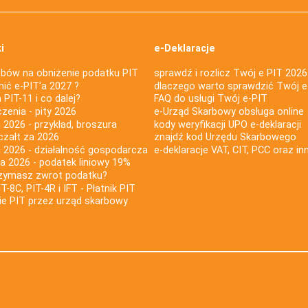
i
e-Deklaracje
bów na obniżenie podatku PIT
sprawdź i rozlicz Twój e PIT 2026
nić e-PIT'a 2027 ?
dlaczego warto sprawdzić Twój e
PIT-11 i co dalej?
FAQ do usługi Twój e-PIT
iczenia - pity 2026
e-Urząd Skarbowy obsługa online
 2026 - przykład, broszura
kody weryfikacji UPO e-deklaracji
czałt za 2026
znajdź kod Urzędu Skarbowego
a 2026 - działalność gospodarcza
e-deklaracje VAT, CIT, PCC oraz in
za 2026 - podatek liniowy 19%
rzymasz zwrot podatku?
IT-8C, PIT-4R i IFT - Płatnik PIT
nie PIT przez urząd skarbowy