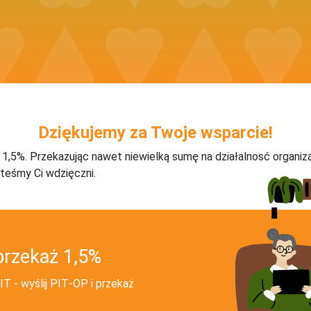
Dziękujemy za Twoje wsparcie!
j 1,5%. Przekazując nawet niewielką sumę na działalnosć organiz
teśmy Ci wdzięczni.
przekaż 1,5%
T - wyślij PIT‑OP i przekaż