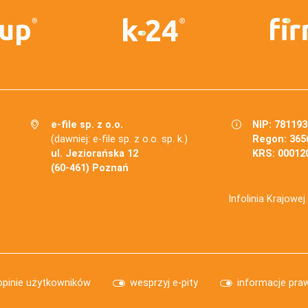
e-file sp. z o.o.
NIP: 78119
(dawniej: e-file sp. z o.o. sp. k.)
Regon: 365
ul. Jeziorańska 12
KRS: 00012
(60-461) Poznań
Infolinia Krajowe
opinie użytkowników
wesprzyj e-pity
informacje pra