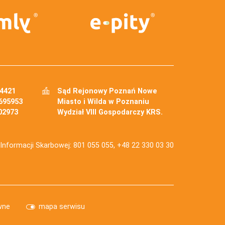
34421
Sąd Rejonowy Poznań Nowe
695953
Miasto i Wilda w Poznaniu
02973
Wydział VIII Gospodarczy KRS.
j Informacji Skarbowej: 801 055 055, +48 22 330 03 30
wne
mapa serwisu