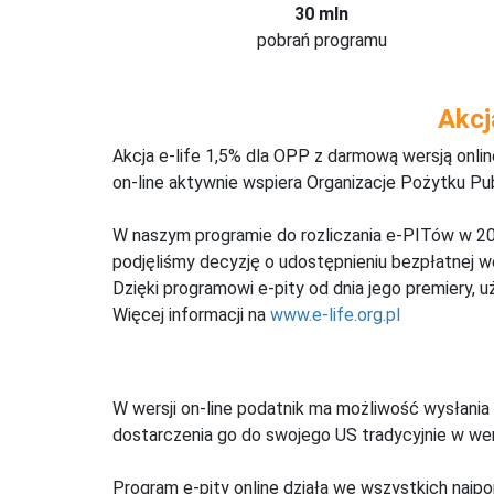
30 mln
pobrań programu
Akcj
Akcja e-life 1,5% dla OPP z darmową wersją onl
on-line aktywnie wspiera Organizacje Pożytku Pu
W naszym programie do rozliczania e-PITów w 20
podjęliśmy decyzję o udostępnieniu bezpłatnej 
Dzięki programowi e-pity od dnia jego premiery, u
Więcej informacji na
www.e-life.org.pl
W wersji on-line podatnik ma możliwość wysłania 
dostarczenia go do swojego US tradycyjnie w wers
Program e-pity online działa we wszystkich najpo