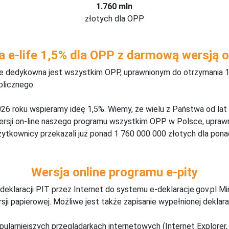
1.760 mln
złotych dla OPP
a e-life 1,5% dla OPP z darmową wersją o
ine dedykowna jest wszystkim OPP, uprawnionym do otrzymania 1
blicznego.
26 roku wspieramy ideę 1,5%. Wiemy, że wielu z Państwa od lat
wersji on-line naszego programu wszystkim OPP w Polsce, upraw
żytkownicy przekazali już ponad 1 760 000 000 złotych dla ponad
Wersja online programu e-pity
deklaracji PIT przez Internet do systemu e-deklaracje.gov.pl M
ji papierowej. Możliwe jest także zapisanie wypełnionej deklarac
pularniejszych przeglądarkach internetowych (Internet Explorer, 