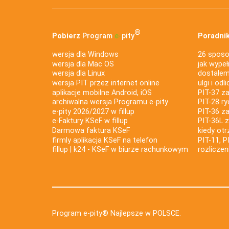
®
Pobierz
Program
e‑
pity
Poradnik
wersja dla Windows
26 sposo
wersja dla Mac OS
jak wypeł
wersja dla Linux
dostałem 
wersja PIT przez internet online
ulgi i odl
aplikacje mobilne Android, iOS
PIT-37 za
archiwalna wersja Programu e-pity
PIT-28 ry
e-pity 2026/2027 w fillup
PIT-36 z
e‑Faktury KSeF w fillup
PIT-36L 
Darmowa faktura KSeF
kiedy ot
firmly aplikacja KSeF na telefon
PIT-11, P
fillup | k24 - KSeF w biurze rachunkowym
rozlicze
Program e-pity® Najlepsze w POLSCE.