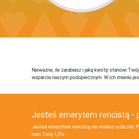
Nieważne, ile zarabiasz i jaką kwotę stanowi Twó
wsparcia naszym podopiecznym. W ich imieniu jes
Jesteś emerytem rencistą - 
Jesteś emerytem rencistą nie musisz rozliczać PI
nam Twój 1,5%