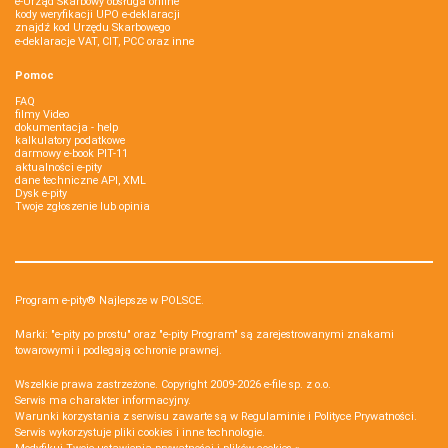
e-Urząd Skarbowy obsługa online
kody weryfikacji UPO e-deklaracji
znajdź kod Urzędu Skarbowego
e-deklaracje VAT, CIT, PCC oraz inne
Pomoc
FAQ
filmy Video
dokumentacja - help
kalkulatory podatkowe
darmowy e-book PIT-11
aktualności e-pity
dane techniczne API, XML
Dysk e-pity
Twoje zgłoszenie lub opinia
Program e-pity® Najlepsze w POLSCE.
Marki: "e-pity po prostu" oraz "e-pity Program" są zarejestrowanymi znakami
towarowymi i podlegają ochronie prawnej.
Wszelkie prawa zastrzeżone. Copyright 2009-2026
e-file sp. z o.o.
Serwis ma charakter informacyjny.
Warunki korzystania z serwisu zawarte są w
Regulaminie
i
Polityce Prywatności
.
Serwis wykorzystuje
pliki cookies i inne technologie
.