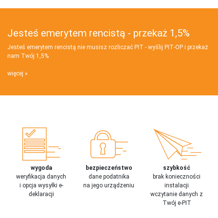
Jesteś emerytem rencistą - przekaż 1,5%
Jesteś emerytem rencistą nie musisz rozliczać PIT - wyślij PIT‑OP i przekaż
nam Twój 1,5%
więcej
wygoda
bezpieczeństwo
szybkość
weryfikacja danych
dane podatnika
brak konieczności
i opcja wysyłki e-
na jego urządzeniu
instalacji
deklaracji
wczytanie danych z
Twój e-PIT