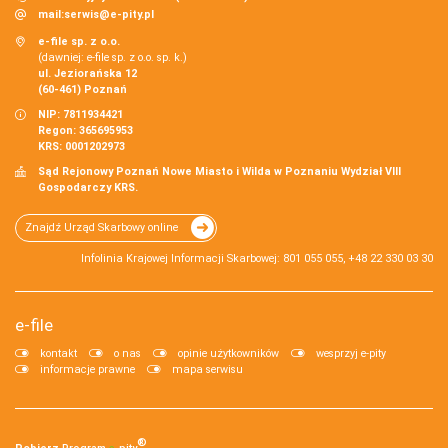
mail:
serwis@e-pity.pl
e-file sp. z o.o.
(dawniej: e-file sp. z o.o. sp. k.)
ul. Jeziorańska 12
(60-461) Poznań
NIP: 7811934421
Regon: 365695953
KRS: 0001202973
Sąd Rejonowy Poznań Nowe Miasto i Wilda w Poznaniu Wydział VIII
Gospodarczy KRS.
Znajdź Urząd Skarbowy online
Infolinia Krajowej Informacji Skarbowej: 801 055 055, +48 22 330 03 30
e-file
kontakt
o nas
opinie użytkowników
wesprzyj e-pity
informacje prawne
mapa serwisu
®