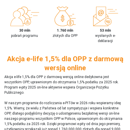
30 mln
1.760 mln
53 mln
pobrań programu
złotych dla OPP
wysłanych e-
deklaracji
Akcja e-life 1,5% dla OPP z darmową
wersją online
Akcja e-life 1,5% dla OPP z darmową wersją online dedykowna jest
wszystkim OPP, uprawnionym do otrzymania 1,5% podatku za 2025 rok.
Program e-pity 2025 on-line aktywnie wspiera Organizacje Pożytku
Publicznego.
W naszym programie do rozliczania e-PITów w 2026 roku wspieramy ideę
1,5%. Wiemy, że wielu z Państwa od lat sympatyzuje i wspiera konkretne
OPP, dlatego podjęliśmy decyzję o udostępnieniu bezpłatnej wersji on-line
naszego programu wszystkim OPP w Polsce, uprawnionym do otrzymania
1,5% podatku za 2025 rok. Dzięki programowi e-pity od dnia jego premiery,
użytkownicy przekazali już ponad 1 760 000 000 złotych dla ponad 9 000