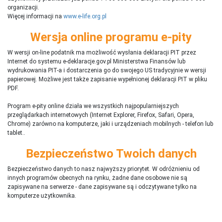
organizacji.
Więcej informacji na
www.e-life.org.pl
Wersja online programu e-pity
W wersji on-line podatnik ma możliwość wysłania deklaracji PIT przez
Internet do systemu e-deklaracje.gov.pl Ministerstwa Finansów lub
wydrukowania PIT-a i dostarczenia go do swojego US tradycyjnie w wersji
papierowej. Możliwe jest także zapisanie wypełnionej deklaracji PIT w pliku
PDF.
Program e-pity online działa we wszystkich najpopularniejszych
przeglądarkach internetowych (Internet Explorer, Firefox, Safari, Opera,
Chrome) zarówno na komputerze, jaki i urządzeniach mobilnych - telefon lub
tablet..
Bezpieczeństwo Twoich danych
Bezpieczeństwo danych to nasz najwyższy priorytet. W odróżnieniu od
innych programów obecnych na rynku,
ż
adne dane osobowe nie są
zapisywane na serwerze - dane zapisywane są i odczytywane tylko na
komputerze użytkownika.