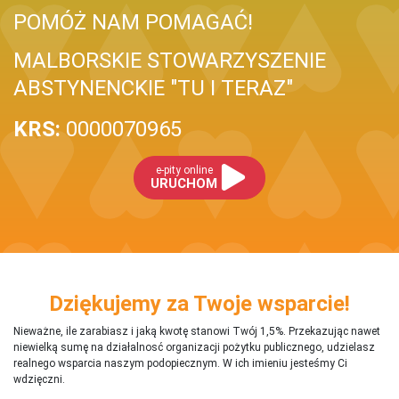
POMÓŻ NAM POMAGAĆ!
MALBORSKIE STOWARZYSZENIE
ABSTYNENCKIE "TU I TERAZ"
KRS:
0000070965
e-pity online
URUCHOM
Dziękujemy za Twoje wsparcie!
Nieważne, ile zarabiasz i jaką kwotę stanowi Twój 1,5%. Przekazując nawet
niewielką sumę na działalnosć organizacji pożytku publicznego, udzielasz
realnego wsparcia naszym podopiecznym. W ich imieniu jesteśmy Ci
wdzięczni.