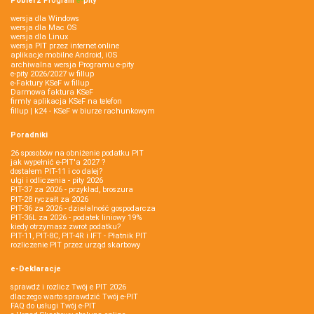
Pobierz
Program
e‑
pity
wersja dla Windows
wersja dla Mac OS
wersja dla Linux
wersja PIT przez internet online
aplikacje mobilne Android, iOS
archiwalna wersja Programu e-pity
e-pity 2026/2027 w fillup
e‑Faktury KSeF w fillup
Darmowa faktura KSeF
firmly aplikacja KSeF na telefon
fillup | k24 - KSeF w biurze rachunkowym
Poradniki
26 sposobów na obniżenie podatku PIT
jak wypełnić e-PIT'a 2027 ?
dostałem PIT-11 i co dalej?
ulgi i odliczenia - pity 2026
PIT-37 za 2026 - przykład, broszura
PIT-28 ryczałt za 2026
PIT-36 za 2026 - działalność gospodarcza
PIT-36L za 2026 - podatek liniowy 19%
kiedy otrzymasz zwrot podatku?
PIT-11, PIT-8C, PIT-4R i IFT - Płatnik PIT
rozliczenie PIT przez urząd skarbowy
e-Deklaracje
sprawdź i rozlicz Twój e PIT 2026
dlaczego warto sprawdzić Twój e-PIT
FAQ do usługi Twój e-PIT