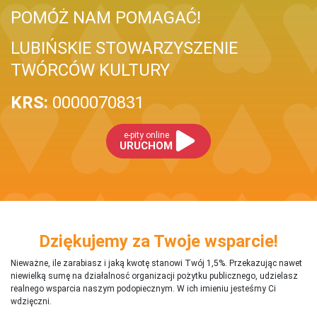
POMÓŻ NAM POMAGAĆ!
LUBIŃSKIE STOWARZYSZENIE
TWÓRCÓW KULTURY
KRS:
0000070831
e-pity online
URUCHOM
Dziękujemy za Twoje wsparcie!
Nieważne, ile zarabiasz i jaką kwotę stanowi Twój 1,5%. Przekazując nawet
niewielką sumę na działalnosć organizacji pożytku publicznego, udzielasz
realnego wsparcia naszym podopiecznym. W ich imieniu jesteśmy Ci
wdzięczni.