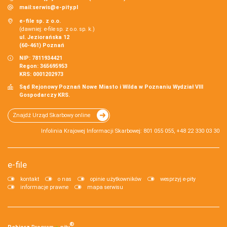
mail:
serwis@e-pity.pl
e-file sp. z o.o.
(dawniej: e-file sp. z o.o. sp. k.)
ul. Jeziorańska 12
(60-461) Poznań
NIP: 7811934421
Regon: 365695953
KRS: 0001202973
Sąd Rejonowy Poznań Nowe Miasto i Wilda w Poznaniu Wydział VIII
Gospodarczy KRS.
Znajdź Urząd Skarbowy online
Infolinia Krajowej Informacji Skarbowej: 801 055 055, +48 22 330 03 30
e-file
kontakt
o nas
opinie użytkowników
wesprzyj e-pity
informacje prawne
mapa serwisu
®