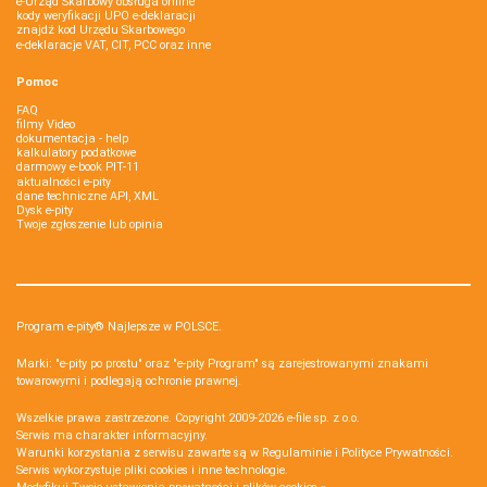
e-Urząd Skarbowy obsługa online
kody weryfikacji UPO e-deklaracji
znajdź kod Urzędu Skarbowego
e-deklaracje VAT, CIT, PCC oraz inne
Pomoc
FAQ
filmy Video
dokumentacja - help
kalkulatory podatkowe
darmowy e-book PIT-11
aktualności e-pity
dane techniczne API, XML
Dysk e-pity
Twoje zgłoszenie lub opinia
Program e-pity® Najlepsze w POLSCE.
Marki: "e-pity po prostu" oraz "e-pity Program" są zarejestrowanymi znakami
towarowymi i podlegają ochronie prawnej.
Wszelkie prawa zastrzeżone. Copyright 2009-2026
e-file sp. z o.o.
Serwis ma charakter informacyjny.
Warunki korzystania z serwisu zawarte są w
Regulaminie
i
Polityce Prywatności
.
Serwis wykorzystuje
pliki cookies i inne technologie
.