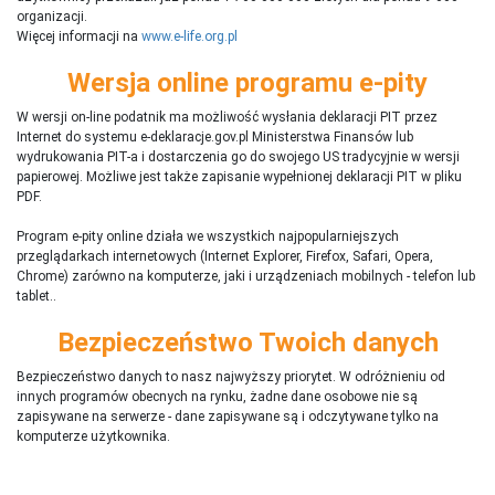
organizacji.
Więcej informacji na
www.e-life.org.pl
Wersja online programu e-pity
W wersji on-line podatnik ma możliwość wysłania deklaracji PIT przez
Internet do systemu e-deklaracje.gov.pl Ministerstwa Finansów lub
wydrukowania PIT-a i dostarczenia go do swojego US tradycyjnie w wersji
papierowej. Możliwe jest także zapisanie wypełnionej deklaracji PIT w pliku
PDF.
Program e-pity online działa we wszystkich najpopularniejszych
przeglądarkach internetowych (Internet Explorer, Firefox, Safari, Opera,
Chrome) zarówno na komputerze, jaki i urządzeniach mobilnych - telefon lub
tablet..
Bezpieczeństwo Twoich danych
Bezpieczeństwo danych to nasz najwyższy priorytet. W odróżnieniu od
innych programów obecnych na rynku,
ż
adne dane osobowe nie są
zapisywane na serwerze - dane zapisywane są i odczytywane tylko na
komputerze użytkownika.