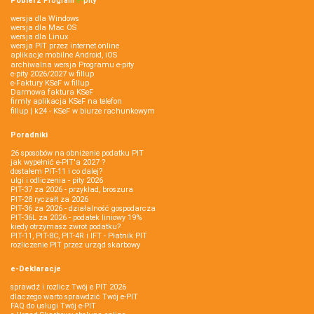
Pobierz
Program
e‑
pity
wersja dla Windows
wersja dla Mac OS
wersja dla Linux
wersja PIT przez internet online
aplikacje mobilne Android, iOS
archiwalna wersja Programu e-pity
e-pity 2026/2027 w fillup
e‑Faktury KSeF w fillup
Darmowa faktura KSeF
firmly aplikacja KSeF na telefon
fillup | k24 - KSeF w biurze rachunkowym
Poradniki
26 sposobów na obniżenie podatku PIT
jak wypełnić e-PIT'a 2027 ?
dostałem PIT-11 i co dalej?
ulgi i odliczenia - pity 2026
PIT-37 za 2026 - przykład, broszura
PIT-28 ryczałt za 2026
PIT-36 za 2026 - działalność gospodarcza
PIT-36L za 2026 - podatek liniowy 19%
kiedy otrzymasz zwrot podatku?
PIT-11, PIT-8C, PIT-4R i IFT - Płatnik PIT
rozliczenie PIT przez urząd skarbowy
e-Deklaracje
sprawdź i rozlicz Twój e PIT 2026
dlaczego warto sprawdzić Twój e-PIT
FAQ do usługi Twój e-PIT