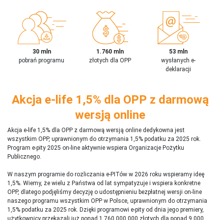
30 mln
1.760 mln
53 mln
pobrań programu
złotych dla OPP
wysłanych e-
deklaracji
Akcja e-life 1,5% dla OPP z darmową
wersją online
Akcja e-life 1,5% dla OPP z darmową wersją online dedykowna jest
wszystkim OPP, uprawnionym do otrzymania 1,5% podatku za 2025 rok.
Program e-pity 2025 on-line aktywnie wspiera Organizacje Pożytku
Publicznego.
W naszym programie do rozliczania e-PITów w 2026 roku wspieramy ideę
1,5%. Wiemy, że wielu z Państwa od lat sympatyzuje i wspiera konkretne
OPP, dlatego podjęliśmy decyzję o udostępnieniu bezpłatnej wersji on-line
naszego programu wszystkim OPP w Polsce, uprawnionym do otrzymania
1,5% podatku za 2025 rok. Dzięki programowi e-pity od dnia jego premiery,
użytkownicy przekazali już ponad 1 760 000 000 złotych dla ponad 9 000