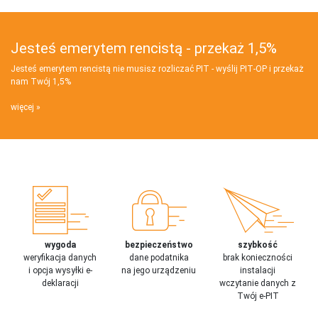
Jesteś emerytem rencistą - przekaż 1,5%
Jesteś emerytem rencistą nie musisz rozliczać PIT - wyślij PIT‑OP i przekaż
nam Twój 1,5%
więcej
wygoda
bezpieczeństwo
szybkość
weryfikacja danych
dane podatnika
brak konieczności
i opcja wysyłki e-
na jego urządzeniu
instalacji
deklaracji
wczytanie danych z
Twój e-PIT