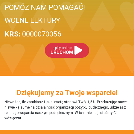
POMÓŻ NAM POMAGAĆ!
WOLNE LEKTURY
KRS:
0000070056
e-pity online
URUCHOM
Dziękujemy za Twoje wsparcie!
Nieważne, ile zarabiasz i jaką kwotę stanowi Twój 1,5%. Przekazując nawet
niewielką sumę na działalnosć organizacji pożytku publicznego, udzielasz
realnego wsparcia naszym podopiecznym. W ich imieniu jesteśmy Ci
wdzięczni.