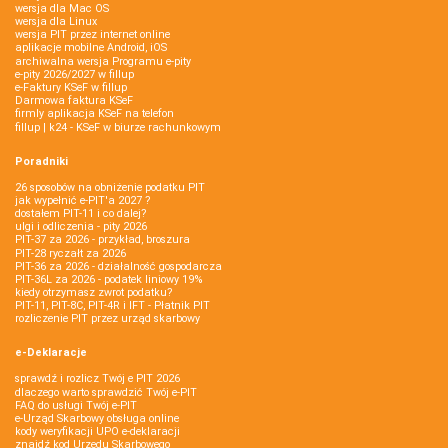
wersja dla Mac OS
wersja dla Linux
wersja PIT przez internet online
aplikacje mobilne Android, iOS
archiwalna wersja Programu e-pity
e-pity 2026/2027 w fillup
e‑Faktury KSeF w fillup
Darmowa faktura KSeF
firmly aplikacja KSeF na telefon
fillup | k24 - KSeF w biurze rachunkowym
Poradniki
26 sposobów na obniżenie podatku PIT
jak wypełnić e-PIT'a 2027 ?
dostałem PIT-11 i co dalej?
ulgi i odliczenia - pity 2026
PIT-37 za 2026 - przykład, broszura
PIT-28 ryczałt za 2026
PIT-36 za 2026 - działalność gospodarcza
PIT-36L za 2026 - podatek liniowy 19%
kiedy otrzymasz zwrot podatku?
PIT-11, PIT-8C, PIT-4R i IFT - Płatnik PIT
rozliczenie PIT przez urząd skarbowy
e-Deklaracje
sprawdź i rozlicz Twój e PIT 2026
dlaczego warto sprawdzić Twój e-PIT
FAQ do usługi Twój e-PIT
e-Urząd Skarbowy obsługa online
kody weryfikacji UPO e-deklaracji
znajdź kod Urzędu Skarbowego