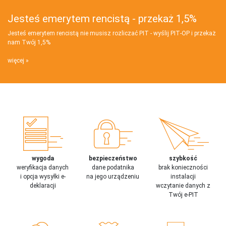
Jesteś emerytem rencistą - przekaż 1,5%
Jesteś emerytem rencistą nie musisz rozliczać PIT - wyślij PIT‑OP i przekaż
nam Twój 1,5%
więcej
wygoda
bezpieczeństwo
szybkość
weryfikacja danych
dane podatnika
brak konieczności
i opcja wysyłki e-
na jego urządzeniu
instalacji
deklaracji
wczytanie danych z
Twój e-PIT