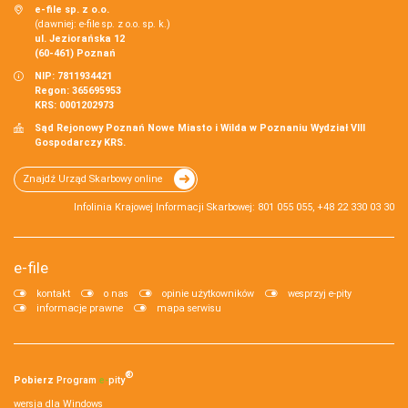
e-file sp. z o.o.
(dawniej: e-file sp. z o.o. sp. k.)
ul. Jeziorańska 12
(60-461) Poznań
NIP: 7811934421
Regon: 365695953
KRS: 0001202973
Sąd Rejonowy Poznań Nowe Miasto i Wilda w Poznaniu Wydział VIII
Gospodarczy KRS.
Znajdź Urząd Skarbowy online
Infolinia Krajowej Informacji Skarbowej: 801 055 055, +48 22 330 03 30
e-file
kontakt
o nas
opinie użytkowników
wesprzyj e-pity
informacje prawne
mapa serwisu
®
Pobierz
Program
e‑
pity
wersja dla Windows