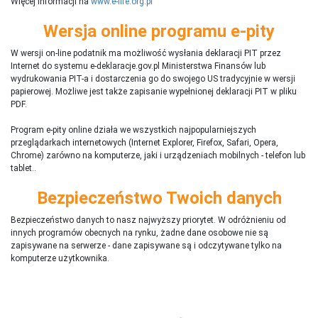
Więcej informacji na
www.e-life.org.pl
Wersja online programu e-pity
W wersji on-line podatnik ma możliwość wysłania deklaracji PIT przez
Internet do systemu e-deklaracje.gov.pl Ministerstwa Finansów lub
wydrukowania PIT-a i dostarczenia go do swojego US tradycyjnie w wersji
papierowej. Możliwe jest także zapisanie wypełnionej deklaracji PIT w pliku
PDF.
Program e-pity online działa we wszystkich najpopularniejszych
przeglądarkach internetowych (Internet Explorer, Firefox, Safari, Opera,
Chrome) zarówno na komputerze, jaki i urządzeniach mobilnych - telefon lub
tablet..
Bezpieczeństwo Twoich danych
Bezpieczeństwo danych to nasz najwyższy priorytet. W odróżnieniu od
innych programów obecnych na rynku,
ż
adne dane osobowe nie są
zapisywane na serwerze - dane zapisywane są i odczytywane tylko na
komputerze użytkownika.