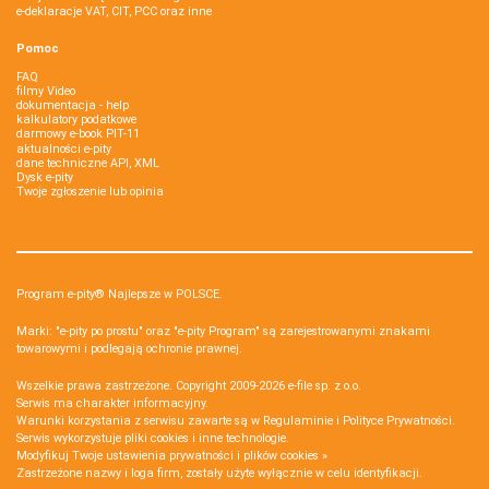
e-deklaracje VAT, CIT, PCC oraz inne
Pomoc
FAQ
filmy Video
dokumentacja - help
kalkulatory podatkowe
darmowy e-book PIT-11
aktualności e-pity
dane techniczne API, XML
Dysk e-pity
Twoje zgłoszenie lub opinia
Program e-pity® Najlepsze w POLSCE.
Marki: "e-pity po prostu" oraz "e-pity Program" są zarejestrowanymi znakami
towarowymi i podlegają ochronie prawnej.
Wszelkie prawa zastrzeżone. Copyright 2009-2026
e-file sp. z o.o.
Serwis ma charakter informacyjny.
Warunki korzystania z serwisu zawarte są w
Regulaminie
i
Polityce Prywatności
.
Serwis wykorzystuje
pliki cookies i inne technologie
.
Modyfikuj Twoje ustawienia prywatności i plików cookies »
Zastrzeżone nazwy i loga firm, zostały użyte wyłącznie w celu identyfikacji.