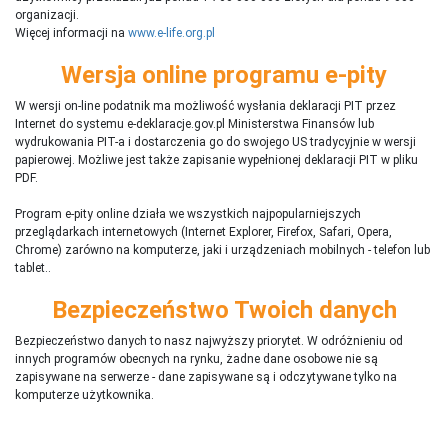
organizacji.
Więcej informacji na
www.e-life.org.pl
Wersja online programu e-pity
W wersji on-line podatnik ma możliwość wysłania deklaracji PIT przez
Internet do systemu e-deklaracje.gov.pl Ministerstwa Finansów lub
wydrukowania PIT-a i dostarczenia go do swojego US tradycyjnie w wersji
papierowej. Możliwe jest także zapisanie wypełnionej deklaracji PIT w pliku
PDF.
Program e-pity online działa we wszystkich najpopularniejszych
przeglądarkach internetowych (Internet Explorer, Firefox, Safari, Opera,
Chrome) zarówno na komputerze, jaki i urządzeniach mobilnych - telefon lub
tablet..
Bezpieczeństwo Twoich danych
Bezpieczeństwo danych to nasz najwyższy priorytet. W odróżnieniu od
innych programów obecnych na rynku,
ż
adne dane osobowe nie są
zapisywane na serwerze - dane zapisywane są i odczytywane tylko na
komputerze użytkownika.