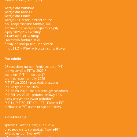
Pobierz
Program
e‑
pity
wersja dla Windows
wersja dla Mac OS
wersja dla Linux
wersja PIT przez internet online
aplikacje mobilne Android, iOS
archiwalna wersja Programu e-pity
e-pity 2026/2027 w fillup
e‑Faktury KSeF w fillup
Darmowa faktura KSeF
firmly aplikacja KSeF na telefon
fillup | k24 - KSeF w biurze rachunkowym
Poradniki
26 sposobów na obniżenie podatku PIT
jak wypełnić e-PIT'a 2027 ?
dostałem PIT-11 i co dalej?
ulgi i odliczenia - pity 2026
PIT-37 za 2026 - przykład, broszura
PIT-28 ryczałt za 2026
PIT-36 za 2026 - działalność gospodarcza
PIT-36L za 2026 - podatek liniowy 19%
kiedy otrzymasz zwrot podatku?
PIT-11, PIT-8C, PIT-4R i IFT - Płatnik PIT
rozliczenie PIT przez urząd skarbowy
e-Deklaracje
sprawdź i rozlicz Twój e PIT 2026
dlaczego warto sprawdzić Twój e-PIT
FAQ do usługi Twój e-PIT