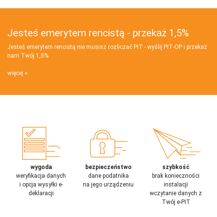
Jesteś emerytem rencistą - przekaż 1,5%
Jesteś emerytem rencistą nie musisz rozliczać PIT - wyślij PIT‑OP i przekaż
nam Twój 1,5%
więcej
wygoda
bezpieczeństwo
szybkość
weryfikacja danych
dane podatnika
brak konieczności
i opcja wysyłki e-
na jego urządzeniu
instalacji
deklaracji
wczytanie danych z
Twój e-PIT