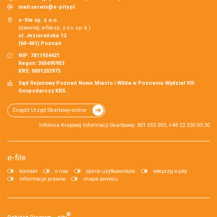
mail:
serwis@e-pity.pl
e-file sp. z o.o.
(dawniej: e-file sp. z o.o. sp. k.)
ul. Jeziorańska 12
(60-461) Poznań
NIP: 7811934421
Regon: 365695953
KRS: 0001202973
Sąd Rejonowy Poznań Nowe Miasto i Wilda w Poznaniu Wydział VIII
Gospodarczy KRS.
Znajdź Urząd Skarbowy online
Infolinia Krajowej Informacji Skarbowej: 801 055 055, +48 22 330 03 30
e-file
kontakt
o nas
opinie użytkowników
wesprzyj e-pity
informacje prawne
mapa serwisu
®