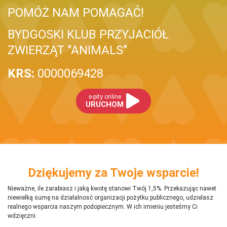
POMÓŻ NAM POMAGAĆ!
BYDGOSKI KLUB PRZYJACIÓŁ
ZWIERZĄT "ANIMALS"
KRS:
0000069428
e-pity online
URUCHOM
Dziękujemy za Twoje wsparcie!
Nieważne, ile zarabiasz i jaką kwotę stanowi Twój 1,5%. Przekazując nawet
niewielką sumę na działalnosć organizacji pożytku publicznego, udzielasz
realnego wsparcia naszym podopiecznym. W ich imieniu jesteśmy Ci
wdzięczni.