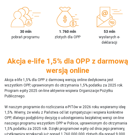
30 mln
1.760 mln
53 mln
pobrań programu
złotych dla OPP
wysłanych e-
deklaracji
Akcja e-life 1,5% dla OPP z darmową
wersją online
Akcja e-life 1,5% dla OPP z darmową wersją online dedykowna jest
wszystkim OPP, uprawnionym do otrzymania 1,5% podatku za 2025 rok.
Program e-pity 2025 on-line aktywnie wspiera Organizacje Pożytku
Publicznego.
W naszym programie do rozliczania e-PITów w 2026 roku wspieramy ideę
1,5%. Wiemy, że wielu z Państwa od lat sympatyzuje i wspiera konkretne
OPP, dlatego podjęliśmy decyzję o udostępnieniu bezpłatnej wersji on-line
naszego programu wszystkim OPP w Polsce, uprawnionym do otrzymania
1,5% podatku za 2025 rok. Dzięki programowi e-pity od dnia jego premiery,
użytkownicy przekazali już ponad 1 760 000 000 złotych dla ponad 9 000