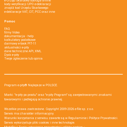
e-Urząd Skarbowy obsługa online
kody weryfikacji UPO e-deklaracji
znajdź kod Urzędu Skarbowego
e-deklaracje VAT, CIT, PCC oraz inne
Pomoc
FAQ
filmy Video
dokumentacja - help
kalkulatory podatkowe
darmowy e-book PIT-11
aktualności e-pity
dane techniczne API, XML
Dysk e-pity
Twoje zgłoszenie lub opinia
Program e-pity® Najlepsze w POLSCE.
Marki: "e-pity po prostu" oraz "e-pity Program" są zarejestrowanymi znakami
towarowymi i podlegają ochronie prawnej.
Wszelkie prawa zastrzeżone. Copyright 2009-2026
e-file sp. z o.o.
Serwis ma charakter informacyjny.
Warunki korzystania z serwisu zawarte są w
Regulaminie
i
Polityce Prywatności
.
Serwis wykorzystuje
pliki cookies i inne technologie
.