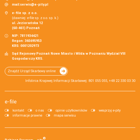
mail:
serwis@e-pity.pl
e-file sp. z o.o.
(dawniej: e-file sp. z o.o. sp. k.)
ul. Jeziorańska 12
(60-461) Poznań
NIP: 7811934421
Regon: 365695953
KRS: 0001202973
Sąd Rejonowy Poznań Nowe Miasto i Wilda w Poznaniu Wydział VIII
Gospodarczy KRS.
Znajdź Urząd Skarbowy online
Infolinia Krajowej Informacji Skarbowej: 801 055 055, +48 22 330 03 30
e-file
kontakt
o nas
opinie użytkowników
wesprzyj e-pity
informacje prawne
mapa serwisu
®