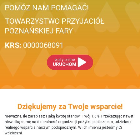
POMÓŻ NAM POMAGAĆ!
TOWARZYSTWO PRZYJACIÓŁ
POZNAŃSKIEJ FARY
KRS:
0000068091
e-pity online
URUCHOM
Dziękujemy za Twoje wsparcie!
Nieważne, ile zarabiasz i jaką kwotę stanowi Twój 1,5%. Przekazując nawet
niewielką sumę na działalnosć organizacji pożytku publicznego, udzielasz
realnego wsparcia naszym podopiecznym. W ich imieniu jesteśmy Ci
wdzięczni.