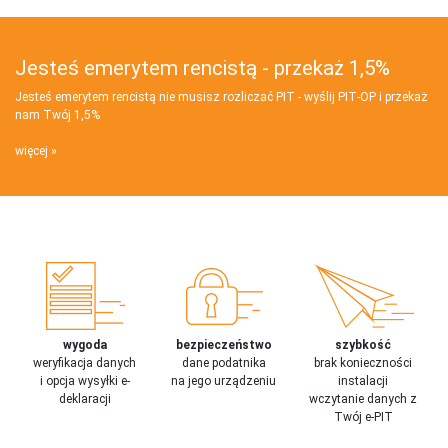
Jesteś emerytem rencistą - przekaż 1,5%
Jesteś emerytem rencistą nie musisz rozliczać PIT - wyślij PIT‑OP i przekaż
nam Twój 1,5%
więcej
wygoda
bezpieczeństwo
szybkość
weryfikacja danych
dane podatnika
brak konieczności
i opcja wysyłki e-
na jego urządzeniu
instalacji
deklaracji
wczytanie danych z
Twój e-PIT