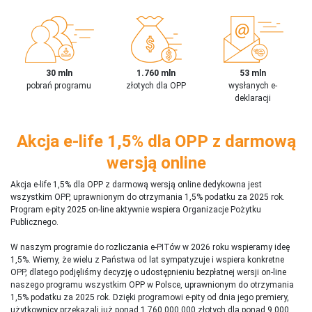
30 mln
1.760 mln
53 mln
pobrań programu
złotych dla OPP
wysłanych e-
deklaracji
Akcja e-life 1,5% dla OPP z darmową
wersją online
Akcja e-life 1,5% dla OPP z darmową wersją online dedykowna jest
wszystkim OPP, uprawnionym do otrzymania 1,5% podatku za 2025 rok.
Program e-pity 2025 on-line aktywnie wspiera Organizacje Pożytku
Publicznego.
W naszym programie do rozliczania e-PITów w 2026 roku wspieramy ideę
1,5%. Wiemy, że wielu z Państwa od lat sympatyzuje i wspiera konkretne
OPP, dlatego podjęliśmy decyzję o udostępnieniu bezpłatnej wersji on-line
naszego programu wszystkim OPP w Polsce, uprawnionym do otrzymania
1,5% podatku za 2025 rok. Dzięki programowi e-pity od dnia jego premiery,
użytkownicy przekazali już ponad 1 760 000 000 złotych dla ponad 9 000