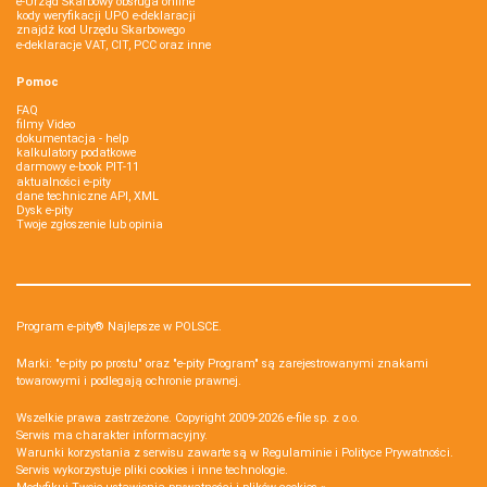
e-Urząd Skarbowy obsługa online
kody weryfikacji UPO e-deklaracji
znajdź kod Urzędu Skarbowego
e-deklaracje VAT, CIT, PCC oraz inne
Pomoc
FAQ
filmy Video
dokumentacja - help
kalkulatory podatkowe
darmowy e-book PIT-11
aktualności e-pity
dane techniczne API, XML
Dysk e-pity
Twoje zgłoszenie lub opinia
Program e-pity® Najlepsze w POLSCE.
Marki: "e-pity po prostu" oraz "e-pity Program" są zarejestrowanymi znakami
towarowymi i podlegają ochronie prawnej.
Wszelkie prawa zastrzeżone. Copyright 2009-2026
e-file sp. z o.o.
Serwis ma charakter informacyjny.
Warunki korzystania z serwisu zawarte są w
Regulaminie
i
Polityce Prywatności
.
Serwis wykorzystuje
pliki cookies i inne technologie
.