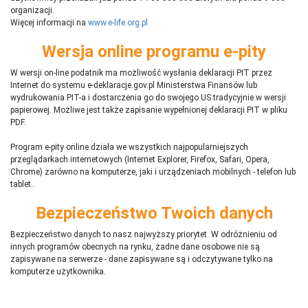
organizacji.
Więcej informacji na
www.e-life.org.pl
Wersja online programu e-pity
W wersji on-line podatnik ma możliwość wysłania deklaracji PIT przez
Internet do systemu e-deklaracje.gov.pl Ministerstwa Finansów lub
wydrukowania PIT-a i dostarczenia go do swojego US tradycyjnie w wersji
papierowej. Możliwe jest także zapisanie wypełnionej deklaracji PIT w pliku
PDF.
Program e-pity online działa we wszystkich najpopularniejszych
przeglądarkach internetowych (Internet Explorer, Firefox, Safari, Opera,
Chrome) zarówno na komputerze, jaki i urządzeniach mobilnych - telefon lub
tablet..
Bezpieczeństwo Twoich danych
Bezpieczeństwo danych to nasz najwyższy priorytet. W odróżnieniu od
innych programów obecnych na rynku,
ż
adne dane osobowe nie są
zapisywane na serwerze - dane zapisywane są i odczytywane tylko na
komputerze użytkownika.