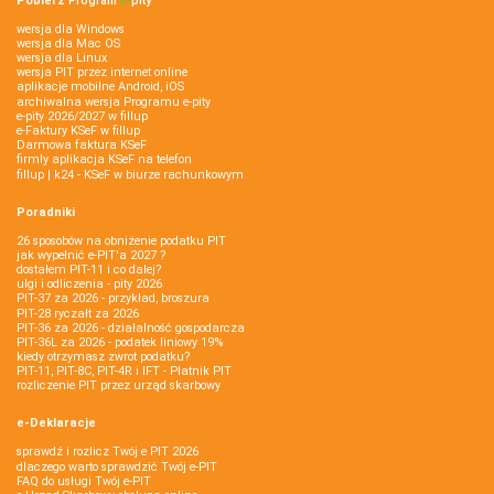
Pobierz
Program
e‑
pity
wersja dla Windows
wersja dla Mac OS
wersja dla Linux
wersja PIT przez internet online
aplikacje mobilne Android, iOS
archiwalna wersja Programu e-pity
e-pity 2026/2027 w fillup
e‑Faktury KSeF w fillup
Darmowa faktura KSeF
firmly aplikacja KSeF na telefon
fillup | k24 - KSeF w biurze rachunkowym
Poradniki
26 sposobów na obniżenie podatku PIT
jak wypełnić e-PIT'a 2027 ?
dostałem PIT-11 i co dalej?
ulgi i odliczenia - pity 2026
PIT-37 za 2026 - przykład, broszura
PIT-28 ryczałt za 2026
PIT-36 za 2026 - działalność gospodarcza
PIT-36L za 2026 - podatek liniowy 19%
kiedy otrzymasz zwrot podatku?
PIT-11, PIT-8C, PIT-4R i IFT - Płatnik PIT
rozliczenie PIT przez urząd skarbowy
e-Deklaracje
sprawdź i rozlicz Twój e PIT 2026
dlaczego warto sprawdzić Twój e-PIT
FAQ do usługi Twój e-PIT