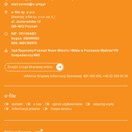
mail:
serwis@e-pity.pl
e-file sp. z o.o.
(dawniej: e-file sp. z o.o. sp. k.)
ul. Jeziorańska 12
(60-461) Poznań
NIP: 7811934421
Regon: 365695953
KRS: 0001202973
Sąd Rejonowy Poznań Nowe Miasto i Wilda w Poznaniu Wydział VIII
Gospodarczy KRS.
Znajdź Urząd Skarbowy online
Infolinia Krajowej Informacji Skarbowej: 801 055 055, +48 22 330 03 30
e-file
kontakt
o nas
opinie użytkowników
wesprzyj e-pity
informacje prawne
mapa serwisu
®