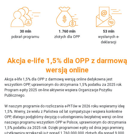
30 mln
1.760 mln
53 mln
pobrań programu
złotych dla OPP
wysłanych e-
deklaracji
Akcja e-life 1,5% dla OPP z darmową
wersją online
Akcja e-life 1,5% dla OPP z darmową wersją online dedykowna jest
wszystkim OPP, uprawnionym do otrzymania 1,5% podatku za 2025 rok.
Program e-pity 2025 on-line aktywnie wspiera Organizacje Pożytku
Publicznego.
W naszym programie do rozliczania e-PITów w 2026 roku wspieramy ideę
1,5%. Wiemy, że wielu z Państwa od lat sympatyzuje i wspiera konkretne
OPP, dlatego podjęliśmy decyzję o udostępnieniu bezpłatnej wersji on-line
naszego programu wszystkim OPP w Polsce, uprawnionym do otrzymania
1,5% podatku za 2025 rok. Dzięki programowi e-pity od dnia jego premiery,
użytkownicy przekazali już ponad 1 760 000 000 złotych dla ponad 9 000