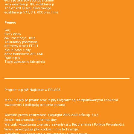
e-Urząd Skarbowy obsługa online
kody weryfikacji UPO e-deklaracji
znajdź kod Urzędu Skarbowego
e-deklaracje VAT, CIT, PCC oraz inne
Pomoc
FAQ
filmy Video
dokumentacja - help
kalkulatory podatkowe
darmowy e-book PIT-11
aktualności e-pity
dane techniczne API, XML
Dysk e-pity
Twoje zgłoszenie lub opinia
Program e-pity® Najlepsze w POLSCE.
Marki: "e-pity po prostu" oraz "e-pity Program" są zarejestrowanymi znakami
towarowymi i podlegają ochronie prawnej.
Wszelkie prawa zastrzeżone. Copyright 2009-2026
e-file sp. z o.o.
Serwis ma charakter informacyjny.
Warunki korzystania z serwisu zawarte są w
Regulaminie
i
Polityce Prywatności
.
Serwis wykorzystuje
pliki cookies i inne technologie
.