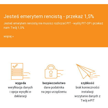
Jesteś emerytem rencistą - przekaż 1,5%
Jesteś emerytem rencistą nie musisz rozliczać PIT - wyślij PIT‑OP i przekaż
nam Twój 1,5%
więcej
wygoda
bezpieczeństwo
szybkość
weryfikacja danych
dane podatnika
brak konieczności
i opcja wysyłki e-
na jego urządzeniu
instalacji
deklaracji
wczytanie danych z
Twój e-PIT