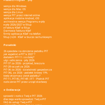
Pobierz
Program
e‑
pity
wersja dla Windows
wersja dla Mac OS
wersja dla Linux
wersja PIT przez internet online
aplikacje mobilne Android, iOS
archiwalna wersja Programu e-pity
e-pity 2026/2027 w fillup
e‑Faktury KSeF w fillup
Darmowa faktura KSeF
firmly aplikacja KSeF na telefon
fillup | k24 - KSeF w biurze rachunkowym
Poradniki
26 sposobów na obniżenie podatku PIT
jak wypełnić e-PIT'a 2027 ?
dostałem PIT-11 i co dalej?
ulgi i odliczenia - pity 2026
PIT-37 za 2026 - przykład, broszura
PIT-28 ryczałt za 2026
PIT-36 za 2026 - działalność gospodarcza
PIT-36L za 2026 - podatek liniowy 19%
kiedy otrzymasz zwrot podatku?
PIT-11, PIT-8C, PIT-4R i IFT - Płatnik PIT
rozliczenie PIT przez urząd skarbowy
e-Deklaracje
sprawdź i rozlicz Twój e PIT 2026
dlaczego warto sprawdzić Twój e-PIT
FAQ do usługi Twój e-PIT