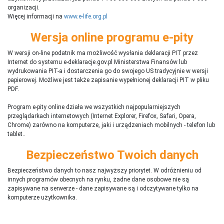
organizacji.
Więcej informacji na
www.e-life.org.pl
Wersja online programu e-pity
W wersji on-line podatnik ma możliwość wysłania deklaracji PIT przez
Internet do systemu e-deklaracje.gov.pl Ministerstwa Finansów lub
wydrukowania PIT-a i dostarczenia go do swojego US tradycyjnie w wersji
papierowej. Możliwe jest także zapisanie wypełnionej deklaracji PIT w pliku
PDF.
Program e-pity online działa we wszystkich najpopularniejszych
przeglądarkach internetowych (Internet Explorer, Firefox, Safari, Opera,
Chrome) zarówno na komputerze, jaki i urządzeniach mobilnych - telefon lub
tablet..
Bezpieczeństwo Twoich danych
Bezpieczeństwo danych to nasz najwyższy priorytet. W odróżnieniu od
innych programów obecnych na rynku,
ż
adne dane osobowe nie są
zapisywane na serwerze - dane zapisywane są i odczytywane tylko na
komputerze użytkownika.