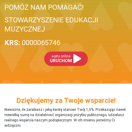
POMÓŻ NAM POMAGAĆ!
STOWARZYSZENIE EDUKACJI
MUZYCZNEJ
KRS:
0000065746
e-pity online
URUCHOM
Dziękujemy za Twoje wsparcie!
Nieważne, ile zarabiasz i jaką kwotę stanowi Twój 1,5%. Przekazując nawet
niewielką sumę na działalnosć organizacji pożytku publicznego, udzielasz
realnego wsparcia naszym podopiecznym. W ich imieniu jesteśmy Ci
wdzięczni.