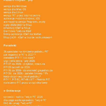
Pobierz
Program
e‑
pity
wersja dla Windows
wersja dla Mac OS
wersja dla Linux
wersja PIT przez internet online
aplikacje mobilne Android, iOS
archiwalna wersja Programu e-pity
e-pity 2026/2027 w fillup
e‑Faktury KSeF w fillup
Darmowa faktura KSeF
firmly aplikacja KSeF na telefon
fillup | k24 - KSeF w biurze rachunkowym
Poradniki
26 sposobów na obniżenie podatku PIT
jak wypełnić e-PIT'a 2027 ?
dostałem PIT-11 i co dalej?
ulgi i odliczenia - pity 2026
PIT-37 za 2026 - przykład, broszura
PIT-28 ryczałt za 2026
PIT-36 za 2026 - działalność gospodarcza
PIT-36L za 2026 - podatek liniowy 19%
kiedy otrzymasz zwrot podatku?
PIT-11, PIT-8C, PIT-4R i IFT - Płatnik PIT
rozliczenie PIT przez urząd skarbowy
e-Deklaracje
sprawdź i rozlicz Twój e PIT 2026
dlaczego warto sprawdzić Twój e-PIT
FAQ do usługi Twój e-PIT