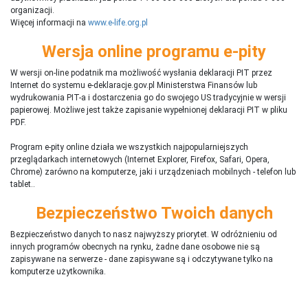
organizacji.
Więcej informacji na
www.e-life.org.pl
Wersja online programu e-pity
W wersji on-line podatnik ma możliwość wysłania deklaracji PIT przez
Internet do systemu e-deklaracje.gov.pl Ministerstwa Finansów lub
wydrukowania PIT-a i dostarczenia go do swojego US tradycyjnie w wersji
papierowej. Możliwe jest także zapisanie wypełnionej deklaracji PIT w pliku
PDF.
Program e-pity online działa we wszystkich najpopularniejszych
przeglądarkach internetowych (Internet Explorer, Firefox, Safari, Opera,
Chrome) zarówno na komputerze, jaki i urządzeniach mobilnych - telefon lub
tablet..
Bezpieczeństwo Twoich danych
Bezpieczeństwo danych to nasz najwyższy priorytet. W odróżnieniu od
innych programów obecnych na rynku,
ż
adne dane osobowe nie są
zapisywane na serwerze - dane zapisywane są i odczytywane tylko na
komputerze użytkownika.