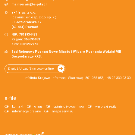
mail:
serwis@e-pity.pl
e-file sp. z o.o.
(dawniej: e-file sp. z o.o. sp. k.)
ul. Jeziorańska 12
(60-461) Poznań
NIP: 7811934421
Regon: 365695953
KRS: 0001202973
Sąd Rejonowy Poznań Nowe Miasto i Wilda w Poznaniu Wydział VIII
Gospodarczy KRS.
Znajdź Urząd Skarbowy online
Infolinia Krajowej Informacji Skarbowej: 801 055 055, +48 22 330 03 30
e-file
kontakt
o nas
opinie użytkowników
wesprzyj e-pity
informacje prawne
mapa serwisu
®