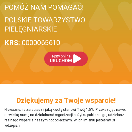
POMÓŻ NAM POMAGAĆ!
POLSKIE TOWARZYSTWO
PIELĘGNIARSKIE
KRS:
0000065610
e-pity online
URUCHOM
Dziękujemy za Twoje wsparcie!
Nieważne, ile zarabiasz i jaką kwotę stanowi Twój 1,5%. Przekazując nawet
niewielką sumę na działalnosć organizacji pożytku publicznego, udzielasz
realnego wsparcia naszym podopiecznym. W ich imieniu jesteśmy Ci
wdzięczni.