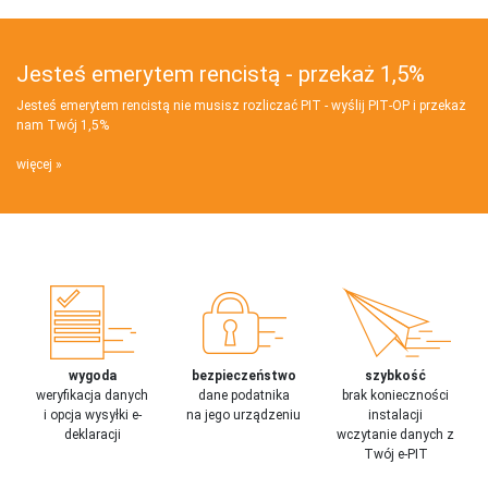
Jesteś emerytem rencistą - przekaż 1,5%
Jesteś emerytem rencistą nie musisz rozliczać PIT - wyślij PIT‑OP i przekaż
nam Twój 1,5%
więcej
wygoda
bezpieczeństwo
szybkość
weryfikacja danych
dane podatnika
brak konieczności
i opcja wysyłki e-
na jego urządzeniu
instalacji
deklaracji
wczytanie danych z
Twój e-PIT