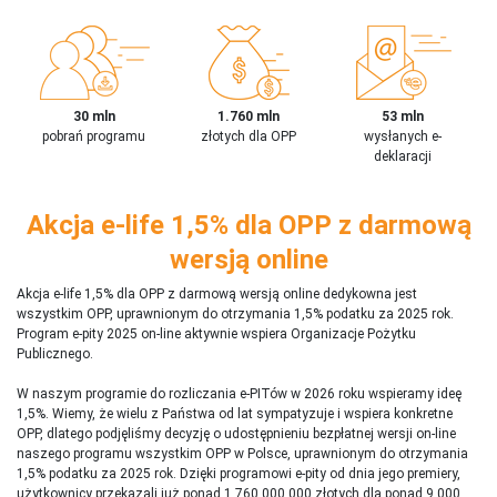
30 mln
1.760 mln
53 mln
pobrań programu
złotych dla OPP
wysłanych e-
deklaracji
Akcja e-life 1,5% dla OPP z darmową
wersją online
Akcja e-life 1,5% dla OPP z darmową wersją online dedykowna jest
wszystkim OPP, uprawnionym do otrzymania 1,5% podatku za 2025 rok.
Program e-pity 2025 on-line aktywnie wspiera Organizacje Pożytku
Publicznego.
W naszym programie do rozliczania e-PITów w 2026 roku wspieramy ideę
1,5%. Wiemy, że wielu z Państwa od lat sympatyzuje i wspiera konkretne
OPP, dlatego podjęliśmy decyzję o udostępnieniu bezpłatnej wersji on-line
naszego programu wszystkim OPP w Polsce, uprawnionym do otrzymania
1,5% podatku za 2025 rok. Dzięki programowi e-pity od dnia jego premiery,
użytkownicy przekazali już ponad 1 760 000 000 złotych dla ponad 9 000