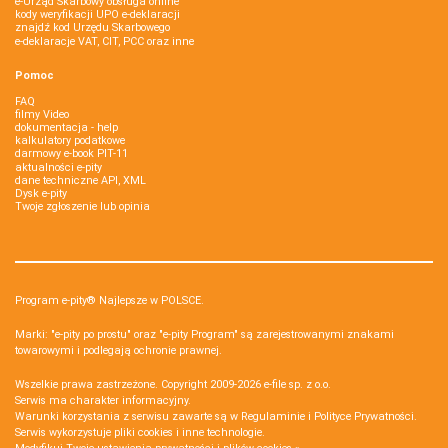
e-Urząd Skarbowy obsługa online
kody weryfikacji UPO e-deklaracji
znajdź kod Urzędu Skarbowego
e-deklaracje VAT, CIT, PCC oraz inne
Pomoc
FAQ
filmy Video
dokumentacja - help
kalkulatory podatkowe
darmowy e-book PIT-11
aktualności e-pity
dane techniczne API, XML
Dysk e-pity
Twoje zgłoszenie lub opinia
Program e-pity® Najlepsze w POLSCE.
Marki: "e-pity po prostu" oraz "e-pity Program" są zarejestrowanymi znakami
towarowymi i podlegają ochronie prawnej.
Wszelkie prawa zastrzeżone. Copyright 2009-2026
e-file sp. z o.o.
Serwis ma charakter informacyjny.
Warunki korzystania z serwisu zawarte są w
Regulaminie
i
Polityce Prywatności
.
Serwis wykorzystuje
pliki cookies i inne technologie
.