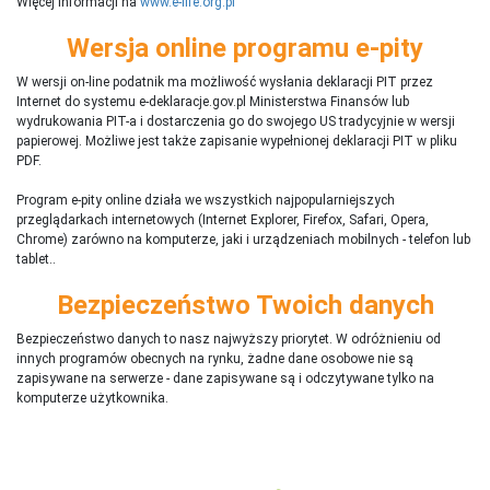
Więcej informacji na
www.e-life.org.pl
Wersja online programu e-pity
W wersji on-line podatnik ma możliwość wysłania deklaracji PIT przez
Internet do systemu e-deklaracje.gov.pl Ministerstwa Finansów lub
wydrukowania PIT-a i dostarczenia go do swojego US tradycyjnie w wersji
papierowej. Możliwe jest także zapisanie wypełnionej deklaracji PIT w pliku
PDF.
Program e-pity online działa we wszystkich najpopularniejszych
przeglądarkach internetowych (Internet Explorer, Firefox, Safari, Opera,
Chrome) zarówno na komputerze, jaki i urządzeniach mobilnych - telefon lub
tablet..
Bezpieczeństwo Twoich danych
Bezpieczeństwo danych to nasz najwyższy priorytet. W odróżnieniu od
innych programów obecnych na rynku,
ż
adne dane osobowe nie są
zapisywane na serwerze - dane zapisywane są i odczytywane tylko na
komputerze użytkownika.