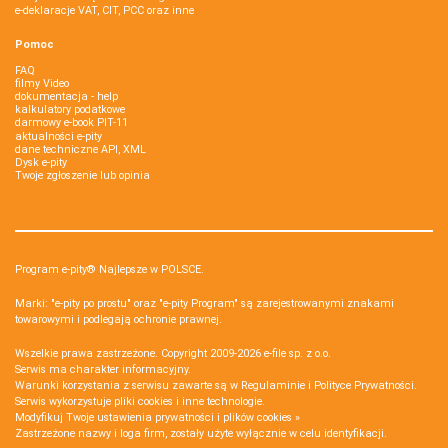
e-deklaracje VAT, CIT, PCC oraz inne
Pomoc
FAQ
filmy Video
dokumentacja - help
kalkulatory podatkowe
darmowy e-book PIT-11
aktualności e-pity
dane techniczne API, XML
Dysk e-pity
Twoje zgłoszenie lub opinia
Program e-pity® Najlepsze w POLSCE.
Marki: "e-pity po prostu" oraz "e-pity Program" są zarejestrowanymi znakami
towarowymi i podlegają ochronie prawnej.
Wszelkie prawa zastrzeżone. Copyright 2009-2026
e-file sp. z o.o.
Serwis ma charakter informacyjny.
Warunki korzystania z serwisu zawarte są w
Regulaminie
i
Polityce Prywatności
.
Serwis wykorzystuje
pliki cookies i inne technologie
.
Modyfikuj Twoje ustawienia prywatności i plików cookies »
Zastrzeżone nazwy i loga firm, zostały użyte wyłącznie w celu identyfikacji.