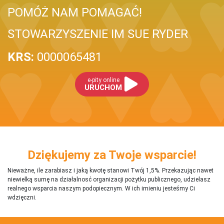
POMÓŻ NAM POMAGAĆ!
STOWARZYSZENIE IM SUE RYDER
KRS:
0000065481
e-pity online
URUCHOM
Dziękujemy za Twoje wsparcie!
Nieważne, ile zarabiasz i jaką kwotę stanowi Twój 1,5%. Przekazując nawet
niewielką sumę na działalnosć organizacji pożytku publicznego, udzielasz
realnego wsparcia naszym podopiecznym. W ich imieniu jesteśmy Ci
wdzięczni.