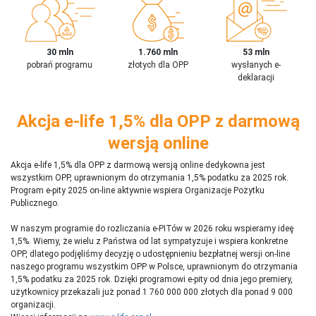
30 mln
1.760 mln
53 mln
pobrań programu
złotych dla OPP
wysłanych e-
deklaracji
Akcja e-life 1,5% dla OPP z darmową
wersją online
Akcja e-life 1,5% dla OPP z darmową wersją online dedykowna jest
wszystkim OPP, uprawnionym do otrzymania 1,5% podatku za 2025 rok.
Program e-pity 2025 on-line aktywnie wspiera Organizacje Pożytku
Publicznego.
W naszym programie do rozliczania e-PITów w 2026 roku wspieramy ideę
1,5%. Wiemy, że wielu z Państwa od lat sympatyzuje i wspiera konkretne
OPP, dlatego podjęliśmy decyzję o udostępnieniu bezpłatnej wersji on-line
naszego programu wszystkim OPP w Polsce, uprawnionym do otrzymania
1,5% podatku za 2025 rok. Dzięki programowi e-pity od dnia jego premiery,
użytkownicy przekazali już ponad 1 760 000 000 złotych dla ponad 9 000
organizacji.