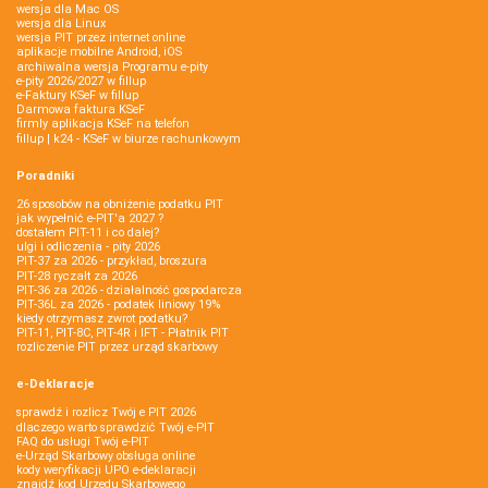
wersja dla Mac OS
wersja dla Linux
wersja PIT przez internet online
aplikacje mobilne Android, iOS
archiwalna wersja Programu e-pity
e-pity 2026/2027 w fillup
e‑Faktury KSeF w fillup
Darmowa faktura KSeF
firmly aplikacja KSeF na telefon
fillup | k24 - KSeF w biurze rachunkowym
Poradniki
26 sposobów na obniżenie podatku PIT
jak wypełnić e-PIT'a 2027 ?
dostałem PIT-11 i co dalej?
ulgi i odliczenia - pity 2026
PIT-37 za 2026 - przykład, broszura
PIT-28 ryczałt za 2026
PIT-36 za 2026 - działalność gospodarcza
PIT-36L za 2026 - podatek liniowy 19%
kiedy otrzymasz zwrot podatku?
PIT-11, PIT-8C, PIT-4R i IFT - Płatnik PIT
rozliczenie PIT przez urząd skarbowy
e-Deklaracje
sprawdź i rozlicz Twój e PIT 2026
dlaczego warto sprawdzić Twój e-PIT
FAQ do usługi Twój e-PIT
e-Urząd Skarbowy obsługa online
kody weryfikacji UPO e-deklaracji
znajdź kod Urzędu Skarbowego