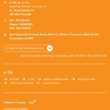
e-file sp. z o.o.
(dawniej: e-file sp. z o.o. sp. k.)
ul. Jeziorańska 12
(60-461) Poznań
NIP: 7811934421
Regon: 365695953
KRS: 0001202973
Sąd Rejonowy Poznań Nowe Miasto i Wilda w Poznaniu Wydział VIII
Gospodarczy KRS.
Znajdź Urząd Skarbowy online
Infolinia Krajowej Informacji Skarbowej: 801 055 055, +48 22 330 03 30
e-file
kontakt
o nas
opinie użytkowników
wesprzyj e-pity
informacje prawne
mapa serwisu
®
Pobierz
Program
e‑
pity
wersja dla Windows