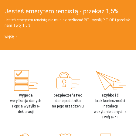
Jesteś emerytem rencistą - przekaż 1,5%
Jesteś emerytem rencistą nie musisz rozliczać PIT - wyślij PIT‑OP i przekaż
nam Twój 1,5%
więcej
wygoda
bezpieczeństwo
szybkość
weryfikacja danych
dane podatnika
brak konieczności
i opcja wysyłki e-
na jego urządzeniu
instalacji
deklaracji
wczytanie danych z
Twój e-PIT