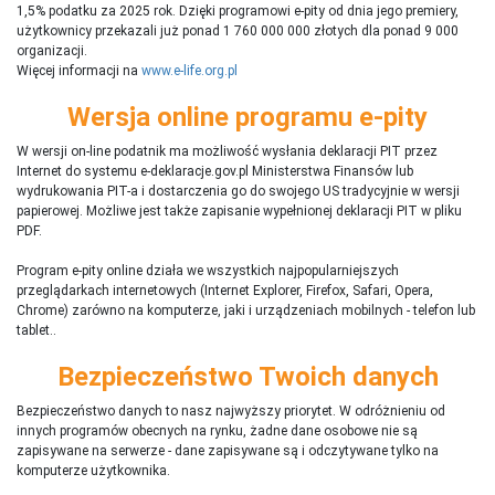
1,5% podatku za 2025 rok. Dzięki programowi e-pity od dnia jego premiery,
użytkownicy przekazali już ponad 1 760 000 000 złotych dla ponad 9 000
organizacji.
Więcej informacji na
www.e-life.org.pl
Wersja online programu e-pity
W wersji on-line podatnik ma możliwość wysłania deklaracji PIT przez
Internet do systemu e-deklaracje.gov.pl Ministerstwa Finansów lub
wydrukowania PIT-a i dostarczenia go do swojego US tradycyjnie w wersji
papierowej. Możliwe jest także zapisanie wypełnionej deklaracji PIT w pliku
PDF.
Program e-pity online działa we wszystkich najpopularniejszych
przeglądarkach internetowych (Internet Explorer, Firefox, Safari, Opera,
Chrome) zarówno na komputerze, jaki i urządzeniach mobilnych - telefon lub
tablet..
Bezpieczeństwo Twoich danych
Bezpieczeństwo danych to nasz najwyższy priorytet. W odróżnieniu od
innych programów obecnych na rynku,
ż
adne dane osobowe nie są
zapisywane na serwerze - dane zapisywane są i odczytywane tylko na
komputerze użytkownika.