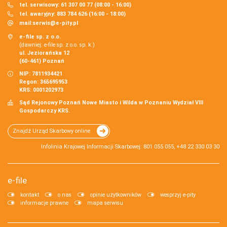
tel. serwisowy: 61 307 00 77 (08:00 - 16:00)
tel. awaryjny: 883 784 626 (16:00 - 18:00)
mail:
serwis@e-pity.pl
e-file sp. z o.o.
(dawniej: e-file sp. z o.o. sp. k.)
ul. Jeziorańska 12
(60-461) Poznań
NIP: 7811934421
Regon: 365695953
KRS: 0001202973
Sąd Rejonowy Poznań Nowe Miasto i Wilda w Poznaniu Wydział VIII
Gospodarczy KRS.
Znajdź Urząd Skarbowy online
Infolinia Krajowej Informacji Skarbowej: 801 055 055, +48 22 330 03 30
e-file
kontakt
o nas
opinie użytkowników
wesprzyj e-pity
informacje prawne
mapa serwisu