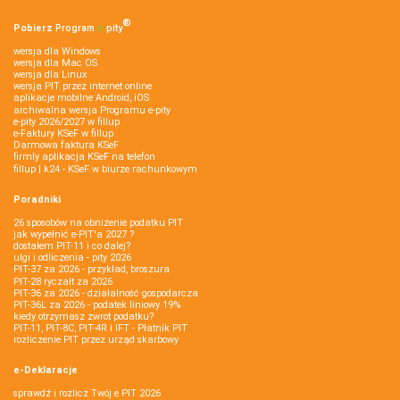
®
Pobierz
Program
e‑
pity
wersja dla Windows
wersja dla Mac OS
wersja dla Linux
wersja PIT przez internet online
aplikacje mobilne Android, iOS
archiwalna wersja Programu e-pity
e-pity 2026/2027 w fillup
e‑Faktury KSeF w fillup
Darmowa faktura KSeF
firmly aplikacja KSeF na telefon
fillup | k24 - KSeF w biurze rachunkowym
Poradniki
26 sposobów na obniżenie podatku PIT
jak wypełnić e-PIT'a 2027 ?
dostałem PIT-11 i co dalej?
ulgi i odliczenia - pity 2026
PIT-37 za 2026 - przykład, broszura
PIT-28 ryczałt za 2026
PIT-36 za 2026 - działalność gospodarcza
PIT-36L za 2026 - podatek liniowy 19%
kiedy otrzymasz zwrot podatku?
PIT-11, PIT-8C, PIT-4R i IFT - Płatnik PIT
rozliczenie PIT przez urząd skarbowy
e-Deklaracje
sprawdź i rozlicz Twój e PIT 2026