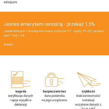
wdzięczni.
Jesteś emerytem rencistą - przekaż 1,5%
Jesteś emerytem rencistą nie musisz rozliczać PIT - wyślij PIT‑OP i przekaż
nam Twój 1,5%
więcej
wygoda
bezpieczeństwo
szybkość
weryfikacja danych
dane podatnika
brak konieczności
i opcja wysyłki e-
na jego urządzeniu
instalacji
deklaracji
wczytanie danych z
Twój e-PIT