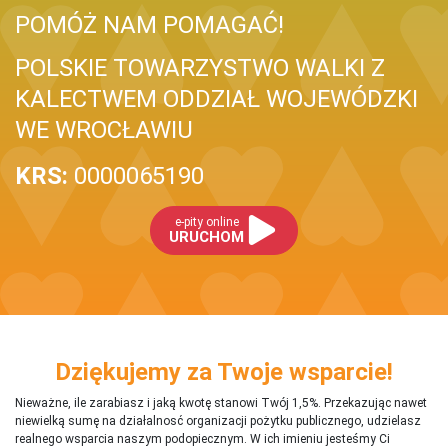
POMÓŻ NAM POMAGAĆ!
POLSKIE TOWARZYSTWO WALKI Z
KALECTWEM ODDZIAŁ WOJEWÓDZKI
WE WROCŁAWIU
KRS:
0000065190
e-pity online
URUCHOM
Dziękujemy za Twoje wsparcie!
Nieważne, ile zarabiasz i jaką kwotę stanowi Twój 1,5%. Przekazując nawet
niewielką sumę na działalnosć organizacji pożytku publicznego, udzielasz
realnego wsparcia naszym podopiecznym. W ich imieniu jesteśmy Ci