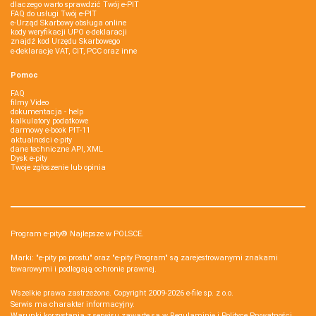
dlaczego warto sprawdzić Twój e-PIT
FAQ do usługi Twój e-PIT
e-Urząd Skarbowy obsługa online
kody weryfikacji UPO e-deklaracji
znajdź kod Urzędu Skarbowego
e-deklaracje VAT, CIT, PCC oraz inne
Pomoc
FAQ
filmy Video
dokumentacja - help
kalkulatory podatkowe
darmowy e-book PIT-11
aktualności e-pity
dane techniczne API, XML
Dysk e-pity
Twoje zgłoszenie lub opinia
Program e-pity® Najlepsze w POLSCE.
Marki: "e-pity po prostu" oraz "e-pity Program" są zarejestrowanymi znakami
towarowymi i podlegają ochronie prawnej.
Wszelkie prawa zastrzeżone. Copyright 2009-2026
e-file sp. z o.o.
Serwis ma charakter informacyjny.
Warunki korzystania z serwisu zawarte są w
Regulaminie
i
Polityce Prywatności
.