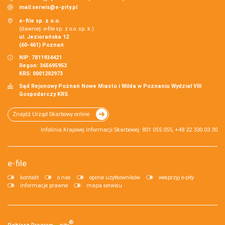
mail:
serwis@e-pity.pl
e-file sp. z o.o.
(dawniej: e-file sp. z o.o. sp. k.)
ul. Jeziorańska 12
(60-461) Poznań
NIP: 7811934421
Regon: 365695953
KRS: 0001202973
Sąd Rejonowy Poznań Nowe Miasto i Wilda w Poznaniu Wydział VIII
Gospodarczy KRS.
Znajdź Urząd Skarbowy online
Infolinia Krajowej Informacji Skarbowej: 801 055 055, +48 22 330 03 30
e-file
kontakt
o nas
opinie użytkowników
wesprzyj e-pity
informacje prawne
mapa serwisu
®