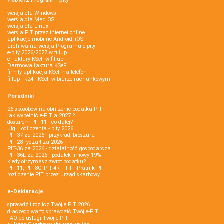
Pobierz
Program
e‑
pity
wersja dla Windows
wersja dla Mac OS
wersja dla Linux
wersja PIT przez internet online
aplikacje mobilne Android, iOS
archiwalna wersja Programu e-pity
e-pity 2026/2027 w fillup
e‑Faktury KSeF w fillup
Darmowa faktura KSeF
firmly aplikacja KSeF na telefon
fillup | k24 - KSeF w biurze rachunkowym
Poradniki
26 sposobów na obniżenie podatku PIT
jak wypełnić e-PIT'a 2027 ?
dostałem PIT-11 i co dalej?
ulgi i odliczenia - pity 2026
PIT-37 za 2026 - przykład, broszura
PIT-28 ryczałt za 2026
PIT-36 za 2026 - działalność gospodarcza
PIT-36L za 2026 - podatek liniowy 19%
kiedy otrzymasz zwrot podatku?
PIT-11, PIT-8C, PIT-4R i IFT - Płatnik PIT
rozliczenie PIT przez urząd skarbowy
e-Deklaracje
sprawdź i rozlicz Twój e PIT 2026
dlaczego warto sprawdzić Twój e-PIT
FAQ do usługi Twój e-PIT