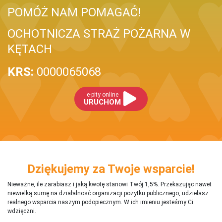
POMÓŻ NAM POMAGAĆ!
OCHOTNICZA STRAŻ POŻARNA W
KĘTACH
KRS:
0000065068
e-pity online
URUCHOM
Dziękujemy za Twoje wsparcie!
Nieważne, ile zarabiasz i jaką kwotę stanowi Twój 1,5%. Przekazując nawet
niewielką sumę na działalnosć organizacji pożytku publicznego, udzielasz
realnego wsparcia naszym podopiecznym. W ich imieniu jesteśmy Ci
wdzięczni.