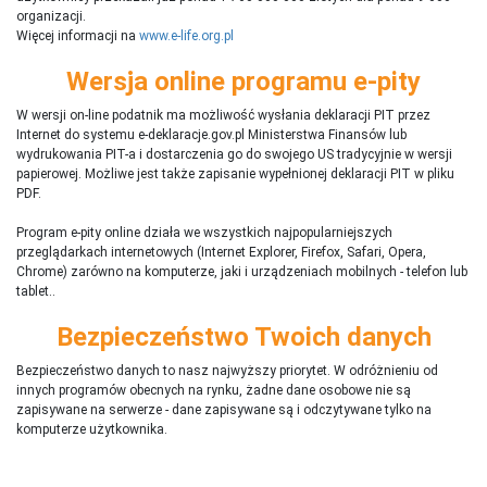
organizacji.
Więcej informacji na
www.e-life.org.pl
Wersja online programu e-pity
W wersji on-line podatnik ma możliwość wysłania deklaracji PIT przez
Internet do systemu e-deklaracje.gov.pl Ministerstwa Finansów lub
wydrukowania PIT-a i dostarczenia go do swojego US tradycyjnie w wersji
papierowej. Możliwe jest także zapisanie wypełnionej deklaracji PIT w pliku
PDF.
Program e-pity online działa we wszystkich najpopularniejszych
przeglądarkach internetowych (Internet Explorer, Firefox, Safari, Opera,
Chrome) zarówno na komputerze, jaki i urządzeniach mobilnych - telefon lub
tablet..
Bezpieczeństwo Twoich danych
Bezpieczeństwo danych to nasz najwyższy priorytet. W odróżnieniu od
innych programów obecnych na rynku,
ż
adne dane osobowe nie są
zapisywane na serwerze - dane zapisywane są i odczytywane tylko na
komputerze użytkownika.