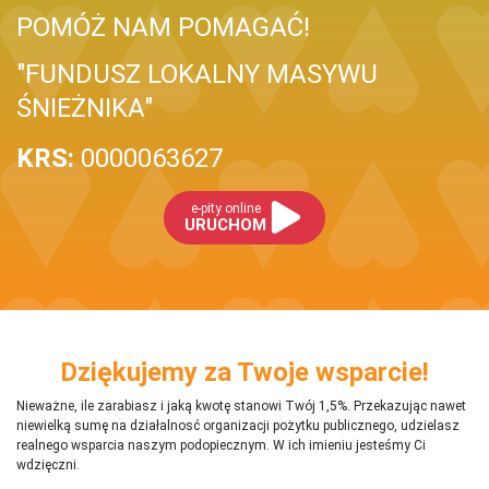
POMÓŻ NAM POMAGAĆ!
"FUNDUSZ LOKALNY MASYWU
ŚNIEŻNIKA"
KRS:
0000063627
e-pity online
URUCHOM
Dziękujemy za Twoje wsparcie!
Nieważne, ile zarabiasz i jaką kwotę stanowi Twój 1,5%. Przekazując nawet
niewielką sumę na działalnosć organizacji pożytku publicznego, udzielasz
realnego wsparcia naszym podopiecznym. W ich imieniu jesteśmy Ci
wdzięczni.