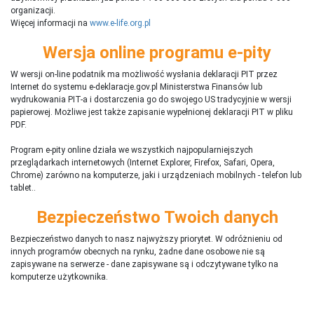
organizacji.
Więcej informacji na
www.e-life.org.pl
Wersja online programu e-pity
W wersji on-line podatnik ma możliwość wysłania deklaracji PIT przez
Internet do systemu e-deklaracje.gov.pl Ministerstwa Finansów lub
wydrukowania PIT-a i dostarczenia go do swojego US tradycyjnie w wersji
papierowej. Możliwe jest także zapisanie wypełnionej deklaracji PIT w pliku
PDF.
Program e-pity online działa we wszystkich najpopularniejszych
przeglądarkach internetowych (Internet Explorer, Firefox, Safari, Opera,
Chrome) zarówno na komputerze, jaki i urządzeniach mobilnych - telefon lub
tablet..
Bezpieczeństwo Twoich danych
Bezpieczeństwo danych to nasz najwyższy priorytet. W odróżnieniu od
innych programów obecnych na rynku,
ż
adne dane osobowe nie są
zapisywane na serwerze - dane zapisywane są i odczytywane tylko na
komputerze użytkownika.