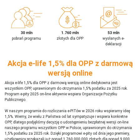
30 mln
1.760 mln
53 mln
pobrań programu
złotych dla OPP
wysłanych e-
deklaracji
Akcja e-life 1,5% dla OPP z darmową
wersją online
Akcja e-life 1,5% dla OPP z darmową wersją online dedykowna jest
wszystkim OPP, uprawnionym do otrzymania 1,5% podatku za 2025 rok.
Program e-pity 2025 on-line aktywnie wspiera Organizacje Pożytku
Publicznego.
W naszym programie do rozliczania e-PITów w 2026 roku wspieramy ideę
1,5%. Wiemy, że wielu z Państwa od lat sympatyzuje i wspiera konkretne
OPP, dlatego podjęliśmy decyzję o udostępnieniu bezpłatnej wersji on-line
naszego programu wszystkim OPP w Polsce, uprawnionym do otrzymania
1,5% podatku za 2025 rok. Dzięki programowi e-pity od dnia jego premiery,
użytkownicy przekazali już ponad 1 760 000 000 złotych dla ponad 9 000