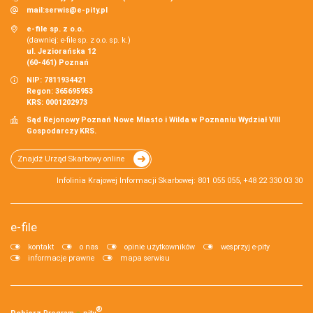
mail:
serwis@e-pity.pl
e-file sp. z o.o.
(dawniej: e-file sp. z o.o. sp. k.)
ul. Jeziorańska 12
(60-461) Poznań
NIP: 7811934421
Regon: 365695953
KRS: 0001202973
Sąd Rejonowy Poznań Nowe Miasto i Wilda w Poznaniu Wydział VIII
Gospodarczy KRS.
Znajdź Urząd Skarbowy online
Infolinia Krajowej Informacji Skarbowej: 801 055 055, +48 22 330 03 30
e-file
kontakt
o nas
opinie użytkowników
wesprzyj e-pity
informacje prawne
mapa serwisu
®