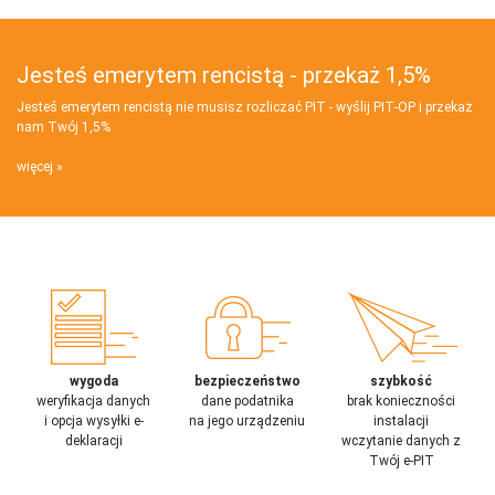
Jesteś emerytem rencistą - przekaż 1,5%
Jesteś emerytem rencistą nie musisz rozliczać PIT - wyślij PIT‑OP i przekaż
nam Twój 1,5%
więcej
wygoda
bezpieczeństwo
szybkość
weryfikacja danych
dane podatnika
brak konieczności
i opcja wysyłki e-
na jego urządzeniu
instalacji
deklaracji
wczytanie danych z
Twój e-PIT