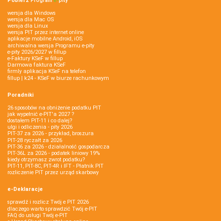
Pobierz
Program
e‑
pity
wersja dla Windows
wersja dla Mac OS
wersja dla Linux
wersja PIT przez internet online
aplikacje mobilne Android, iOS
archiwalna wersja Programu e-pity
e-pity 2026/2027 w fillup
e‑Faktury KSeF w fillup
Darmowa faktura KSeF
firmly aplikacja KSeF na telefon
fillup | k24 - KSeF w biurze rachunkowym
Poradniki
26 sposobów na obniżenie podatku PIT
jak wypełnić e-PIT'a 2027 ?
dostałem PIT-11 i co dalej?
ulgi i odliczenia - pity 2026
PIT-37 za 2026 - przykład, broszura
PIT-28 ryczałt za 2026
PIT-36 za 2026 - działalność gospodarcza
PIT-36L za 2026 - podatek liniowy 19%
kiedy otrzymasz zwrot podatku?
PIT-11, PIT-8C, PIT-4R i IFT - Płatnik PIT
rozliczenie PIT przez urząd skarbowy
e-Deklaracje
sprawdź i rozlicz Twój e PIT 2026
dlaczego warto sprawdzić Twój e-PIT
FAQ do usługi Twój e-PIT