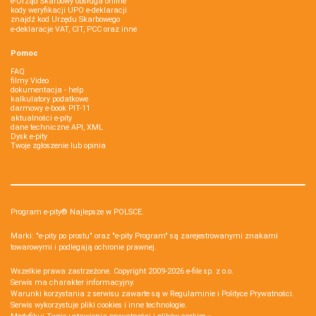
e-Urząd Skarbowy obsługa online
kody weryfikacji UPO e-deklaracji
znajdź kod Urzędu Skarbowego
e-deklaracje VAT, CIT, PCC oraz inne
Pomoc
FAQ
filmy Video
dokumentacja - help
kalkulatory podatkowe
darmowy e-book PIT-11
aktualności e-pity
dane techniczne API, XML
Dysk e-pity
Twoje zgłoszenie lub opinia
Program e-pity® Najlepsze w POLSCE.
Marki: "e-pity po prostu" oraz "e-pity Program" są zarejestrowanymi znakami
towarowymi i podlegają ochronie prawnej.
Wszelkie prawa zastrzeżone. Copyright 2009-2026
e-file sp. z o.o.
Serwis ma charakter informacyjny.
Warunki korzystania z serwisu zawarte są w
Regulaminie
i
Polityce Prywatności
.
Serwis wykorzystuje
pliki cookies i inne technologie
.