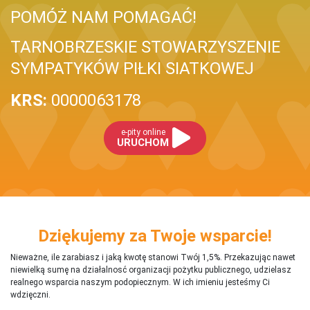
POMÓŻ NAM POMAGAĆ!
TARNOBRZESKIE STOWARZYSZENIE
SYMPATYKÓW PIŁKI SIATKOWEJ
KRS:
0000063178
e-pity online
URUCHOM
Dziękujemy za Twoje wsparcie!
Nieważne, ile zarabiasz i jaką kwotę stanowi Twój 1,5%. Przekazując nawet
niewielką sumę na działalnosć organizacji pożytku publicznego, udzielasz
realnego wsparcia naszym podopiecznym. W ich imieniu jesteśmy Ci
wdzięczni.