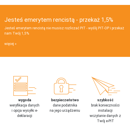
Jesteś emerytem rencistą - przekaż 1,5%
Jesteś emerytem rencistą nie musisz rozliczać PIT - wyślij PIT‑OP i przekaż
nam Twój 1,5%
więcej
wygoda
bezpieczeństwo
szybkość
weryfikacja danych
dane podatnika
brak konieczności
i opcja wysyłki e-
na jego urządzeniu
instalacji
deklaracji
wczytanie danych z
Twój e-PIT