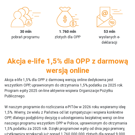
30 mln
1.760 mln
53 mln
pobrań programu
złotych dla OPP
wysłanych e-
deklaracji
Akcja e-life 1,5% dla OPP z darmową
wersją online
Akcja e-life 1,5% dla OPP z darmową wersją online dedykowna jest
wszystkim OPP, uprawnionym do otrzymania 1,5% podatku za 2025 rok.
Program e-pity 2025 on-line aktywnie wspiera Organizacje Pożytku
Publicznego.
W naszym programie do rozliczania e-PITów w 2026 roku wspieramy ideę
1,5%. Wiemy, że wielu z Państwa od lat sympatyzuje i wspiera konkretne
OPP, dlatego podjęliśmy decyzję o udostępnieniu bezpłatnej wersji on-line
naszego programu wszystkim OPP w Polsce, uprawnionym do otrzymania
1,5% podatku za 2025 rok. Dzięki programowi e-pity od dnia jego premiery,
użytkownicy przekazali już ponad 1 760 000 000 złotych dla ponad 9 000