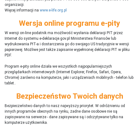
organizacji.
Więcej informacji na
www.e-life.org.pl
Wersja online programu e-pity
W wersji on-line podatnik ma możliwość wysłania deklaracji PIT przez
Internet do systemu e-deklaracje.gov.pl Ministerstwa Finansów lub
wydrukowania PIT-a i dostarczenia go do swojego US tradycyjnie w wersji
papierowej. Możliwe jest także zapisanie wypełnionej deklaracji PIT w pliku
PDF.
Program e-pity online działa we wszystkich najpopularniejszych
przeglądarkach internetowych (Internet Explorer, Firefox, Safari, Opera,
Chrome) zarówno na komputerze, jaki i urządzeniach mobilnych - telefon lub
tablet..
Bezpieczeństwo Twoich danych
Bezpieczeństwo danych to nasz najwyższy priorytet. W odróżnieniu od
innych programów obecnych na rynku,
ż
adne dane osobowe nie są
zapisywane na serwerze - dane zapisywane są i odczytywane tylko na
komputerze użytkownika.