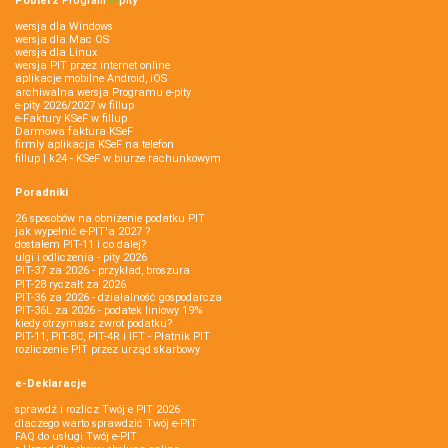
Pobierz
Program
e‑
pity
wersja dla Windows
wersja dla Mac OS
wersja dla Linux
wersja PIT przez internet online
aplikacje mobilne Android, iOS
archiwalna wersja Programu e-pity
e-pity 2026/2027 w fillup
e‑Faktury KSeF w fillup
Darmowa faktura KSeF
firmly aplikacja KSeF na telefon
fillup | k24 - KSeF w biurze rachunkowym
Poradniki
26 sposobów na obniżenie podatku PIT
jak wypełnić e-PIT'a 2027 ?
dostałem PIT-11 i co dalej?
ulgi i odliczenia - pity 2026
PIT-37 za 2026 - przykład, broszura
PIT-28 ryczałt za 2026
PIT-36 za 2026 - działalność gospodarcza
PIT-36L za 2026 - podatek liniowy 19%
kiedy otrzymasz zwrot podatku?
PIT-11, PIT-8C, PIT-4R i IFT - Płatnik PIT
rozliczenie PIT przez urząd skarbowy
e-Deklaracje
sprawdź i rozlicz Twój e PIT 2026
dlaczego warto sprawdzić Twój e-PIT
FAQ do usługi Twój e-PIT