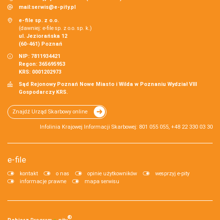
mail:
serwis@e-pity.pl
e-file sp. z o.o.
(dawniej: e-file sp. z o.o. sp. k.)
ul. Jeziorańska 12
(60-461) Poznań
NIP: 7811934421
Regon: 365695953
KRS: 0001202973
Sąd Rejonowy Poznań Nowe Miasto i Wilda w Poznaniu Wydział VIII
Gospodarczy KRS.
Znajdź Urząd Skarbowy online
Infolinia Krajowej Informacji Skarbowej: 801 055 055, +48 22 330 03 30
e-file
kontakt
o nas
opinie użytkowników
wesprzyj e-pity
informacje prawne
mapa serwisu
®