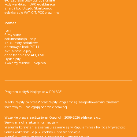
e-Urząd Skarbowy obsługa online
kody weryfikacji UPO e-deklaracji
znajdź kod Urzędu Skarbowego
e-deklaracje VAT, CIT, PCC oraz inne
Pomoc
FAQ
filmy Video
dokumentacja - help
kalkulatory podatkowe
darmowy e-book PIT-11
aktualności e-pity
dane techniczne API, XML
Dysk e-pity
Twoje zgłoszenie lub opinia
Program e-pity® Najlepsze w POLSCE.
Marki: "e-pity po prostu" oraz "e-pity Program" są zarejestrowanymi znakami
towarowymi i podlegają ochronie prawnej.
Wszelkie prawa zastrzeżone. Copyright 2009-2026
e-file sp. z o.o.
Serwis ma charakter informacyjny.
Warunki korzystania z serwisu zawarte są w
Regulaminie
i
Polityce Prywatności
.
Serwis wykorzystuje
pliki cookies i inne technologie
.