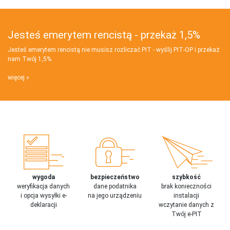
Jesteś emerytem rencistą - przekaż 1,5%
Jesteś emerytem rencistą nie musisz rozliczać PIT - wyślij PIT‑OP i przekaż
nam Twój 1,5%
więcej
wygoda
bezpieczeństwo
szybkość
weryfikacja danych
dane podatnika
brak konieczności
i opcja wysyłki e-
na jego urządzeniu
instalacji
deklaracji
wczytanie danych z
Twój e-PIT