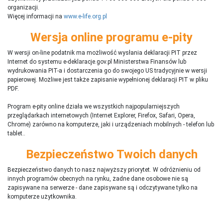
organizacji.
Więcej informacji na
www.e-life.org.pl
Wersja online programu e-pity
W wersji on-line podatnik ma możliwość wysłania deklaracji PIT przez
Internet do systemu e-deklaracje.gov.pl Ministerstwa Finansów lub
wydrukowania PIT-a i dostarczenia go do swojego US tradycyjnie w wersji
papierowej. Możliwe jest także zapisanie wypełnionej deklaracji PIT w pliku
PDF.
Program e-pity online działa we wszystkich najpopularniejszych
przeglądarkach internetowych (Internet Explorer, Firefox, Safari, Opera,
Chrome) zarówno na komputerze, jaki i urządzeniach mobilnych - telefon lub
tablet..
Bezpieczeństwo Twoich danych
Bezpieczeństwo danych to nasz najwyższy priorytet. W odróżnieniu od
innych programów obecnych na rynku,
ż
adne dane osobowe nie są
zapisywane na serwerze - dane zapisywane są i odczytywane tylko na
komputerze użytkownika.