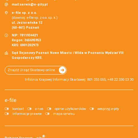
mail:
serwis@e-pity.pl
e-file sp. z o.o.
(dawniej: e-file sp. z o.o. sp. k.)
ul. Jeziorańska 12
(60-461) Poznań
NIP: 7811934421
Regon: 365695953
KRS: 0001202973
Sąd Rejonowy Poznań Nowe Miasto i Wilda w Poznaniu Wydział VIII
Gospodarczy KRS.
Znajdź Urząd Skarbowy online
Infolinia Krajowej Informacji Skarbowej: 801 055 055, +48 22 330 03 30
e-file
kontakt
o nas
opinie użytkowników
wesprzyj e-pity
informacje prawne
mapa serwisu
®