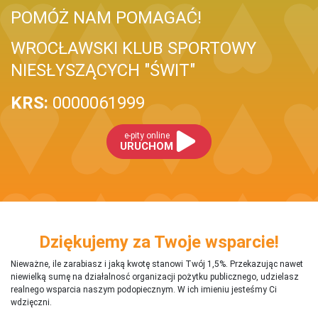
POMÓŻ NAM POMAGAĆ!
WROCŁAWSKI KLUB SPORTOWY
NIESŁYSZĄCYCH "ŚWIT"
KRS:
0000061999
e-pity online
URUCHOM
Dziękujemy za Twoje wsparcie!
Nieważne, ile zarabiasz i jaką kwotę stanowi Twój 1,5%. Przekazując nawet
niewielką sumę na działalnosć organizacji pożytku publicznego, udzielasz
realnego wsparcia naszym podopiecznym. W ich imieniu jesteśmy Ci
wdzięczni.