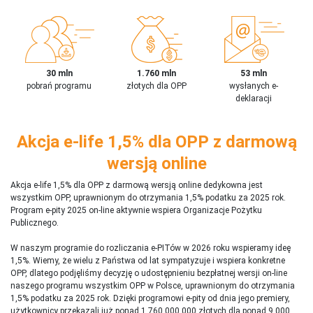
30 mln
1.760 mln
53 mln
pobrań programu
złotych dla OPP
wysłanych e-
deklaracji
Akcja e-life 1,5% dla OPP z darmową
wersją online
Akcja e-life 1,5% dla OPP z darmową wersją online dedykowna jest
wszystkim OPP, uprawnionym do otrzymania 1,5% podatku za 2025 rok.
Program e-pity 2025 on-line aktywnie wspiera Organizacje Pożytku
Publicznego.
W naszym programie do rozliczania e-PITów w 2026 roku wspieramy ideę
1,5%. Wiemy, że wielu z Państwa od lat sympatyzuje i wspiera konkretne
OPP, dlatego podjęliśmy decyzję o udostępnieniu bezpłatnej wersji on-line
naszego programu wszystkim OPP w Polsce, uprawnionym do otrzymania
1,5% podatku za 2025 rok. Dzięki programowi e-pity od dnia jego premiery,
użytkownicy przekazali już ponad 1 760 000 000 złotych dla ponad 9 000