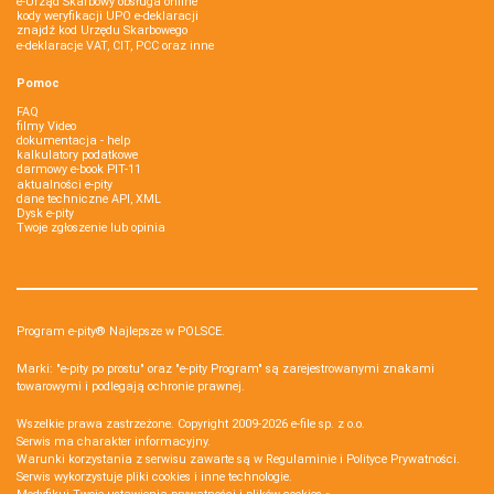
e-Urząd Skarbowy obsługa online
kody weryfikacji UPO e-deklaracji
znajdź kod Urzędu Skarbowego
e-deklaracje VAT, CIT, PCC oraz inne
Pomoc
FAQ
filmy Video
dokumentacja - help
kalkulatory podatkowe
darmowy e-book PIT-11
aktualności e-pity
dane techniczne API, XML
Dysk e-pity
Twoje zgłoszenie lub opinia
Program e-pity® Najlepsze w POLSCE.
Marki: "e-pity po prostu" oraz "e-pity Program" są zarejestrowanymi znakami
towarowymi i podlegają ochronie prawnej.
Wszelkie prawa zastrzeżone. Copyright 2009-2026
e-file sp. z o.o.
Serwis ma charakter informacyjny.
Warunki korzystania z serwisu zawarte są w
Regulaminie
i
Polityce Prywatności
.
Serwis wykorzystuje
pliki cookies i inne technologie
.