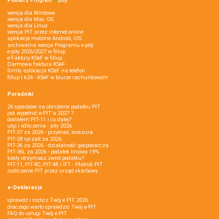
Pobierz
Program
e‑
pity
wersja dla Windows
wersja dla Mac OS
wersja dla Linux
wersja PIT przez internet online
aplikacje mobilne Android, iOS
archiwalna wersja Programu e-pity
e-pity 2026/2027 w fillup
e‑Faktury KSeF w fillup
Darmowa faktura KSeF
firmly aplikacja KSeF na telefon
fillup | k24 - KSeF w biurze rachunkowym
Poradniki
26 sposobów na obniżenie podatku PIT
jak wypełnić e-PIT'a 2027 ?
dostałem PIT-11 i co dalej?
ulgi i odliczenia - pity 2026
PIT-37 za 2026 - przykład, broszura
PIT-28 ryczałt za 2026
PIT-36 za 2026 - działalność gospodarcza
PIT-36L za 2026 - podatek liniowy 19%
kiedy otrzymasz zwrot podatku?
PIT-11, PIT-8C, PIT-4R i IFT - Płatnik PIT
rozliczenie PIT przez urząd skarbowy
e-Deklaracje
sprawdź i rozlicz Twój e PIT 2026
dlaczego warto sprawdzić Twój e-PIT
FAQ do usługi Twój e-PIT