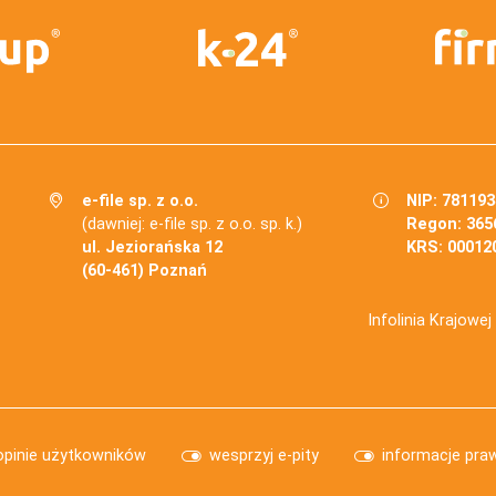
e-file sp. z o.o.
NIP: 78119
(dawniej: e-file sp. z o.o. sp. k.)
Regon: 365
ul. Jeziorańska 12
KRS: 00012
(60-461) Poznań
Infolinia Krajowe
opinie użytkowników
wesprzyj e-pity
informacje pra