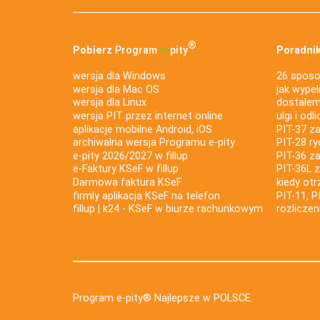
®
Pobierz
Program
e‑
pity
Poradnik
wersja dla Windows
26 sposo
wersja dla Mac OS
jak wypeł
wersja dla Linux
dostałem 
wersja PIT przez internet online
ulgi i odl
aplikacje mobilne Android, iOS
PIT-37 za
archiwalna wersja Programu e-pity
PIT-28 ry
e-pity 2026/2027 w fillup
PIT-36 z
e‑Faktury KSeF w fillup
PIT-36L 
Darmowa faktura KSeF
kiedy ot
firmly aplikacja KSeF na telefon
PIT-11, P
fillup | k24 - KSeF w biurze rachunkowym
rozlicze
Program e-pity® Najlepsze w POLSCE.