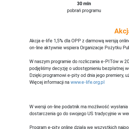
30 mln
pobrań programu
Akcj
Akcja e-life 1,5% dla OPP z darmową wersją onl
on-line aktywnie wspiera Organizacje Pożytku Pu
W naszym programie do rozliczania e-PITów w 20
podjęliśmy decyzję o udostępnieniu bezpłatnej 
Dzięki programowi e-pity od dnia jego premiery, u
Więcej informacji na
www.e-life.org.pl
W wersji on-line podatnik ma możliwość wysłania 
dostarczenia go do swojego US tradycyjnie w wers
Program e-pity online działa we wszystkich najpo