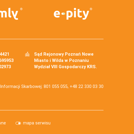
34421
Sąd Rejonowy Poznań Nowe
695953
Miasto i Wilda w Poznaniu
02973
Wydział VIII Gospodarczy KRS.
j Informacji Skarbowej: 801 055 055, +48 22 330 03 30
wne
mapa serwisu