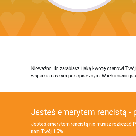
Nieważne, ile zarabiasz i jaką kwotę stanowi Twó
wsparcia naszym podopiecznym. W ich imieniu jes
Jesteś emerytem rencistą - 
Jesteś emerytem rencistą nie musisz rozliczać PI
nam Twój 1,5%