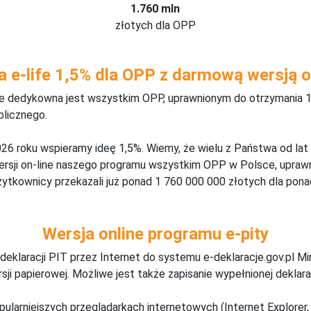
1.760 mln
złotych dla OPP
a e-life 1,5% dla OPP z darmową wersją o
ine dedykowna jest wszystkim OPP, uprawnionym do otrzymania 1
blicznego.
26 roku wspieramy ideę 1,5%. Wiemy, że wielu z Państwa od lat
wersji on-line naszego programu wszystkim OPP w Polsce, upraw
żytkownicy przekazali już ponad 1 760 000 000 złotych dla ponad
Wersja online programu e-pity
deklaracji PIT przez Internet do systemu e-deklaracje.gov.pl M
ji papierowej. Możliwe jest także zapisanie wypełnionej deklarac
pularniejszych przeglądarkach internetowych (Internet Explorer, 