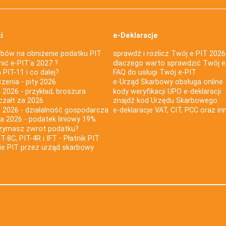
i
e-Deklaracje
bów na obniżenie podatku PIT
sprawdź i rozlicz Twój e PIT 2026
nić e-PIT'a 2027 ?
dlaczego warto sprawdzić Twój e
PIT-11 i co dalej?
FAQ do usługi Twój e-PIT
iczenia - pity 2026
e-Urząd Skarbowy obsługa online
 2026 - przykład, broszura
kody weryfikacji UPO e-deklaracji
czałt za 2026
znajdź kod Urzędu Skarbowego
a 2026 - działalność gospodarcza
e-deklaracje VAT, CIT, PCC oraz in
za 2026 - podatek liniowy 19%
rzymasz zwrot podatku?
IT-8C, PIT-4R i IFT - Płatnik PIT
nie PIT przez urząd skarbowy