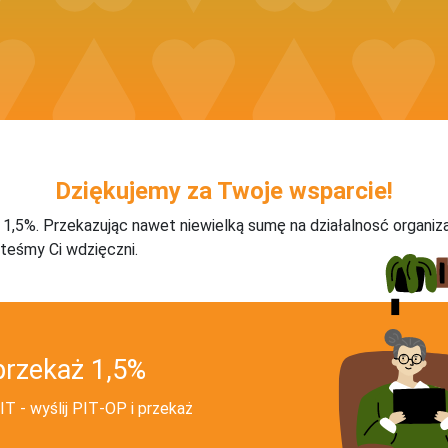
Dziękujemy za Twoje wsparcie!
j 1,5%. Przekazując nawet niewielką sumę na działalnosć organiz
teśmy Ci wdzięczni.
przekaż 1,5%
T - wyślij PIT‑OP i przekaż