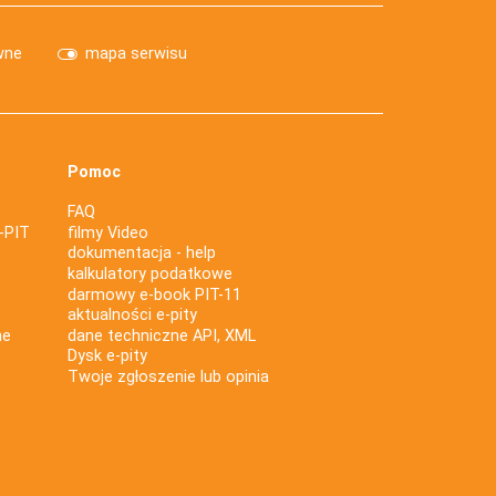
wne
mapa serwisu
Pomoc
FAQ
-PIT
filmy Video
dokumentacja - help
kalkulatory podatkowe
darmowy e-book PIT-11
aktualności e-pity
ne
dane techniczne API, XML
Dysk e-pity
Twoje zgłoszenie lub opinia