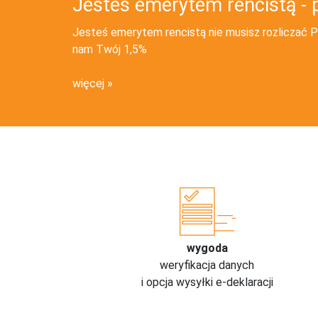
Jesteś emerytem rencistą - 
Jesteś emerytem rencistą nie musisz rozliczać PI
nam Twój 1,5%
więcej
wygoda
weryfikacja danych
i opcja wysyłki e-deklaracji