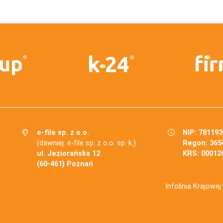
e-file sp. z o.o.
NIP: 78119
(dawniej: e-file sp. z o.o. sp. k.)
Regon: 365
ul. Jeziorańska 12
KRS: 00012
(60-461) Poznań
Infolinia Krajowe