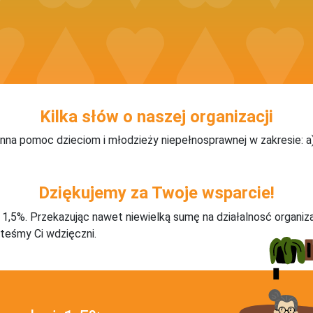
Kilka słów o naszej organizacji
pomoc dzieciom i młodzieży niepełnosprawnej w zakresie: a) reh
Dziękujemy za Twoje wsparcie!
j 1,5%. Przekazując nawet niewielką sumę na działalnosć organiz
teśmy Ci wdzięczni.