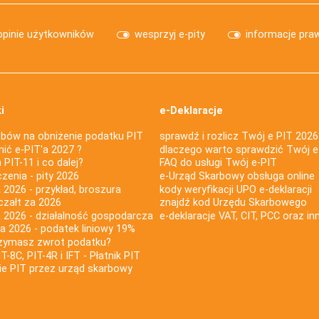
opinie użytkowników
wesprzyj e-pity
informacje pra
i
e-Deklaracje
bów na obniżenie podatku PIT
sprawdź i rozlicz Twój e PIT 2026
nić e-PIT'a 2027 ?
dlaczego warto sprawdzić Twój e
PIT-11 i co dalej?
FAQ do usługi Twój e-PIT
iczenia - pity 2026
e-Urząd Skarbowy obsługa online
 2026 - przykład, broszura
kody weryfikacji UPO e-deklaracji
czałt za 2026
znajdź kod Urzędu Skarbowego
a 2026 - działalność gospodarcza
e-deklaracje VAT, CIT, PCC oraz in
za 2026 - podatek liniowy 19%
rzymasz zwrot podatku?
IT-8C, PIT-4R i IFT - Płatnik PIT
nie PIT przez urząd skarbowy