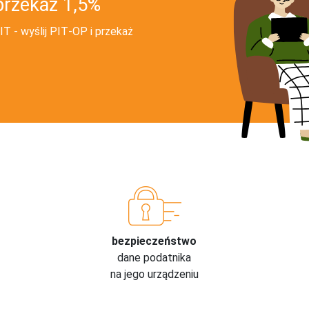
przekaż 1,5%
T - wyślij PIT‑OP i przekaż
bezpieczeństwo
dane podatnika
na jego urządzeniu