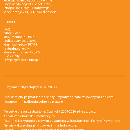
e-Urząd Skarbowy obsługa online
kody weryfikacji UPO e-deklaracji
znajdź kod Urzędu Skarbowego
e-deklaracje VAT, CIT, PCC oraz inne
Pomoc
FAQ
filmy Video
dokumentacja - help
kalkulatory podatkowe
darmowy e-book PIT-11
aktualności e-pity
dane techniczne API, XML
Dysk e-pity
Twoje zgłoszenie lub opinia
Program e-pity® Najlepsze w POLSCE.
Marki: "e-pity po prostu" oraz "e-pity Program" są zarejestrowanymi znakami
towarowymi i podlegają ochronie prawnej.
Wszelkie prawa zastrzeżone. Copyright 2009-2026
e-file sp. z o.o.
Serwis ma charakter informacyjny.
Warunki korzystania z serwisu zawarte są w
Regulaminie
i
Polityce Prywatności
.
Serwis wykorzystuje
pliki cookies i inne technologie
.