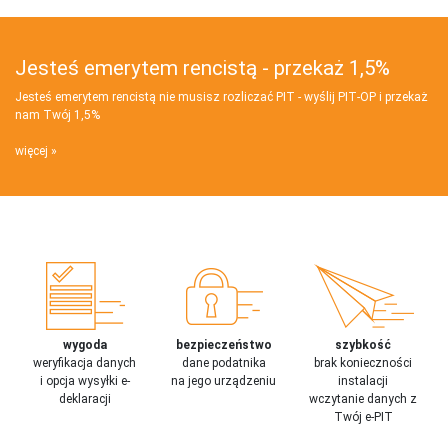
Jesteś emerytem rencistą - przekaż 1,5%
Jesteś emerytem rencistą nie musisz rozliczać PIT - wyślij PIT‑OP i przekaż
nam Twój 1,5%
więcej
wygoda
bezpieczeństwo
szybkość
weryfikacja danych
dane podatnika
brak konieczności
i opcja wysyłki e-
na jego urządzeniu
instalacji
deklaracji
wczytanie danych z
Twój e-PIT