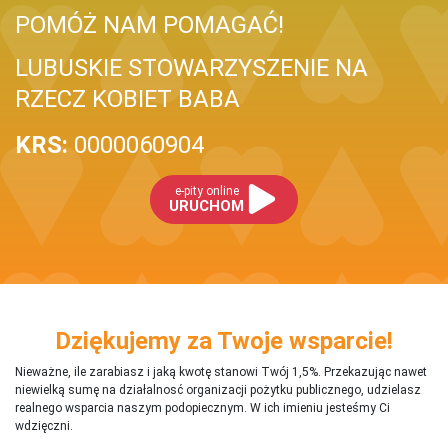
POMÓŻ NAM POMAGAĆ!
LUBUSKIE STOWARZYSZENIE NA
RZECZ KOBIET BABA
KRS:
0000060904
e-pity online
URUCHOM
Dziękujemy za Twoje wsparcie!
Nieważne, ile zarabiasz i jaką kwotę stanowi Twój 1,5%. Przekazując nawet
niewielką sumę na działalnosć organizacji pożytku publicznego, udzielasz
realnego wsparcia naszym podopiecznym. W ich imieniu jesteśmy Ci
wdzięczni.