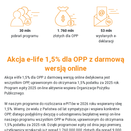
30 mln
1.760 mln
53 mln
pobrań programu
złotych dla OPP
wysłanych e-
deklaracji
Akcja e-life 1,5% dla OPP z darmową
wersją online
Akcja e-life 1,5% dla OPP z darmową wersją online dedykowna jest
wszystkim OPP, uprawnionym do otrzymania 1,5% podatku za 2025 rok.
Program e-pity 2025 on-line aktywnie wspiera Organizacje Pożytku
Publicznego.
W naszym programie do rozliczania e-PITów w 2026 roku wspieramy ideę
1,5%. Wiemy, że wielu z Państwa od lat sympatyzuje i wspiera konkretne
OPP, dlatego podjęliśmy decyzję o udostępnieniu bezpłatnej wersji on-line
naszego programu wszystkim OPP w Polsce, uprawnionym do otrzymania
1,5% podatku za 2025 rok. Dzięki programowi e-pity od dnia jego premiery,
użytkownicy przekazali już ponad 1 760 000 000 złotych dla ponad 9 000