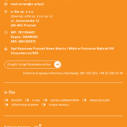
mail:
serwis@e-pity.pl
e-file sp. z o.o.
(dawniej: e-file sp. z o.o. sp. k.)
ul. Jeziorańska 12
(60-461) Poznań
NIP: 7811934421
Regon: 365695953
KRS: 0001202973
Sąd Rejonowy Poznań Nowe Miasto i Wilda w Poznaniu Wydział VIII
Gospodarczy KRS.
Znajdź Urząd Skarbowy online
Infolinia Krajowej Informacji Skarbowej: 801 055 055, +48 22 330 03 30
e-file
kontakt
o nas
opinie użytkowników
wesprzyj e-pity
informacje prawne
mapa serwisu
®