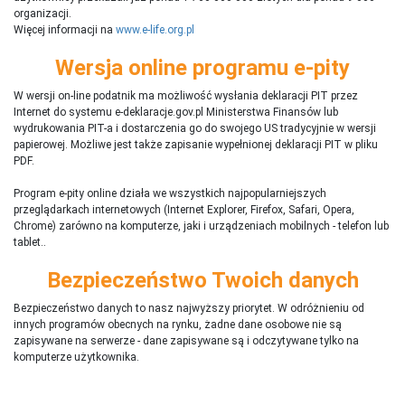
organizacji.
Więcej informacji na
www.e-life.org.pl
Wersja online programu e-pity
W wersji on-line podatnik ma możliwość wysłania deklaracji PIT przez
Internet do systemu e-deklaracje.gov.pl Ministerstwa Finansów lub
wydrukowania PIT-a i dostarczenia go do swojego US tradycyjnie w wersji
papierowej. Możliwe jest także zapisanie wypełnionej deklaracji PIT w pliku
PDF.
Program e-pity online działa we wszystkich najpopularniejszych
przeglądarkach internetowych (Internet Explorer, Firefox, Safari, Opera,
Chrome) zarówno na komputerze, jaki i urządzeniach mobilnych - telefon lub
tablet..
Bezpieczeństwo Twoich danych
Bezpieczeństwo danych to nasz najwyższy priorytet. W odróżnieniu od
innych programów obecnych na rynku,
ż
adne dane osobowe nie są
zapisywane na serwerze - dane zapisywane są i odczytywane tylko na
komputerze użytkownika.