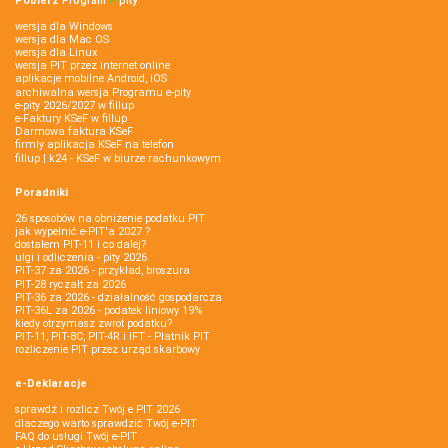
Pobierz
Program
e‑
pity
wersja dla Windows
wersja dla Mac OS
wersja dla Linux
wersja PIT przez internet online
aplikacje mobilne Android, iOS
archiwalna wersja Programu e-pity
e-pity 2026/2027 w fillup
e‑Faktury KSeF w fillup
Darmowa faktura KSeF
firmly aplikacja KSeF na telefon
fillup | k24 - KSeF w biurze rachunkowym
Poradniki
26 sposobów na obniżenie podatku PIT
jak wypełnić e-PIT'a 2027 ?
dostałem PIT-11 i co dalej?
ulgi i odliczenia - pity 2026
PIT-37 za 2026 - przykład, broszura
PIT-28 ryczałt za 2026
PIT-36 za 2026 - działalność gospodarcza
PIT-36L za 2026 - podatek liniowy 19%
kiedy otrzymasz zwrot podatku?
PIT-11, PIT-8C, PIT-4R i IFT - Płatnik PIT
rozliczenie PIT przez urząd skarbowy
e-Deklaracje
sprawdź i rozlicz Twój e PIT 2026
dlaczego warto sprawdzić Twój e-PIT
FAQ do usługi Twój e-PIT