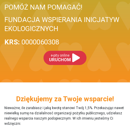
POMÓŻ NAM POMAGAĆ!
FUNDACJA WSPIERANIA INICJATYW
EKOLOGICZNYCH
KRS:
0000060308
e-pity online
URUCHOM
Dziękujemy za Twoje wsparcie!
Nieważne, ile zarabiasz i jaką kwotę stanowi Twój 1,5%. Przekazując nawet
niewielką sumę na działalnosć organizacji pożytku publicznego, udzielasz
realnego wsparcia naszym podopiecznym. W ich imieniu jesteśmy Ci
wdzięczni.