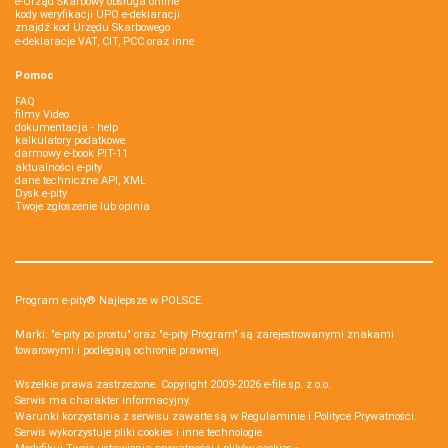
e-Urząd Skarbowy obsługa online
kody weryfikacji UPO e-deklaracji
znajdź kod Urzędu Skarbowego
e-deklaracje VAT, CIT, PCC oraz inne
Pomoc
FAQ
filmy Video
dokumentacja - help
kalkulatory podatkowe
darmowy e-book PIT-11
aktualności e-pity
dane techniczne API, XML
Dysk e-pity
Twoje zgłoszenie lub opinia
Program e-pity® Najlepsze w POLSCE.
Marki: "e-pity po prostu" oraz "e-pity Program" są zarejestrowanymi znakami
towarowymi i podlegają ochronie prawnej.
Wszelkie prawa zastrzeżone. Copyright 2009-2026
e-file sp. z o.o.
Serwis ma charakter informacyjny.
Warunki korzystania z serwisu zawarte są w
Regulaminie
i
Polityce Prywatności
.
Serwis wykorzystuje
pliki cookies i inne technologie
.