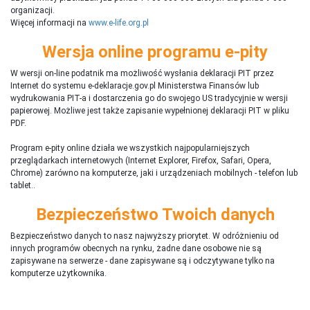
organizacji.
Więcej informacji na
www.e-life.org.pl
Wersja online programu e-pity
W wersji on-line podatnik ma możliwość wysłania deklaracji PIT przez
Internet do systemu e-deklaracje.gov.pl Ministerstwa Finansów lub
wydrukowania PIT-a i dostarczenia go do swojego US tradycyjnie w wersji
papierowej. Możliwe jest także zapisanie wypełnionej deklaracji PIT w pliku
PDF.
Program e-pity online działa we wszystkich najpopularniejszych
przeglądarkach internetowych (Internet Explorer, Firefox, Safari, Opera,
Chrome) zarówno na komputerze, jaki i urządzeniach mobilnych - telefon lub
tablet..
Bezpieczeństwo Twoich danych
Bezpieczeństwo danych to nasz najwyższy priorytet. W odróżnieniu od
innych programów obecnych na rynku,
ż
adne dane osobowe nie są
zapisywane na serwerze - dane zapisywane są i odczytywane tylko na
komputerze użytkownika.