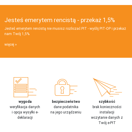
Jesteś emerytem rencistą - przekaż 1,5%
Jesteś emerytem rencistą nie musisz rozliczać PIT - wyślij PIT‑OP i przekaż
nam Twój 1,5%
więcej
wygoda
bezpieczeństwo
szybkość
weryfikacja danych
dane podatnika
brak konieczności
i opcja wysyłki e-
na jego urządzeniu
instalacji
deklaracji
wczytanie danych z
Twój e-PIT