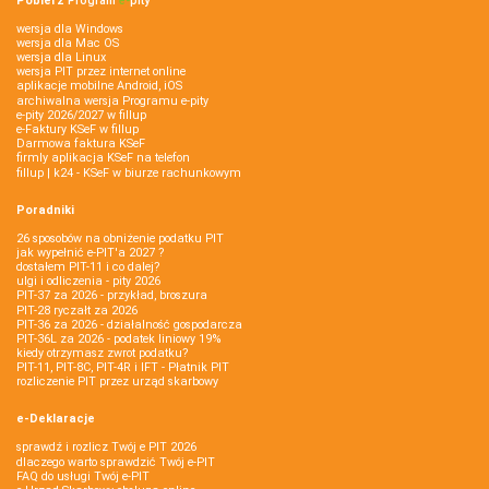
Pobierz
Program
e‑
pity
wersja dla Windows
wersja dla Mac OS
wersja dla Linux
wersja PIT przez internet online
aplikacje mobilne Android, iOS
archiwalna wersja Programu e-pity
e-pity 2026/2027 w fillup
e‑Faktury KSeF w fillup
Darmowa faktura KSeF
firmly aplikacja KSeF na telefon
fillup | k24 - KSeF w biurze rachunkowym
Poradniki
26 sposobów na obniżenie podatku PIT
jak wypełnić e-PIT'a 2027 ?
dostałem PIT-11 i co dalej?
ulgi i odliczenia - pity 2026
PIT-37 za 2026 - przykład, broszura
PIT-28 ryczałt za 2026
PIT-36 za 2026 - działalność gospodarcza
PIT-36L za 2026 - podatek liniowy 19%
kiedy otrzymasz zwrot podatku?
PIT-11, PIT-8C, PIT-4R i IFT - Płatnik PIT
rozliczenie PIT przez urząd skarbowy
e-Deklaracje
sprawdź i rozlicz Twój e PIT 2026
dlaczego warto sprawdzić Twój e-PIT
FAQ do usługi Twój e-PIT