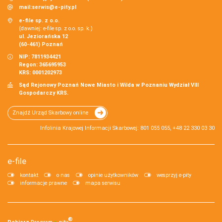
mail:
serwis@e-pity.pl
e-file sp. z o.o.
(dawniej: e-file sp. z o.o. sp. k.)
ul. Jeziorańska 12
(60-461) Poznań
NIP: 7811934421
Regon: 365695953
KRS: 0001202973
Sąd Rejonowy Poznań Nowe Miasto i Wilda w Poznaniu Wydział VIII
Gospodarczy KRS.
Znajdź Urząd Skarbowy online
Infolinia Krajowej Informacji Skarbowej: 801 055 055, +48 22 330 03 30
e-file
kontakt
o nas
opinie użytkowników
wesprzyj e-pity
informacje prawne
mapa serwisu
®