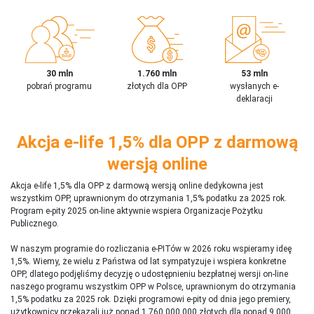
30 mln
1.760 mln
53 mln
pobrań programu
złotych dla OPP
wysłanych e-
deklaracji
Akcja e-life 1,5% dla OPP z darmową
wersją online
Akcja e-life 1,5% dla OPP z darmową wersją online dedykowna jest
wszystkim OPP, uprawnionym do otrzymania 1,5% podatku za 2025 rok.
Program e-pity 2025 on-line aktywnie wspiera Organizacje Pożytku
Publicznego.
W naszym programie do rozliczania e-PITów w 2026 roku wspieramy ideę
1,5%. Wiemy, że wielu z Państwa od lat sympatyzuje i wspiera konkretne
OPP, dlatego podjęliśmy decyzję o udostępnieniu bezpłatnej wersji on-line
naszego programu wszystkim OPP w Polsce, uprawnionym do otrzymania
1,5% podatku za 2025 rok. Dzięki programowi e-pity od dnia jego premiery,
użytkownicy przekazali już ponad 1 760 000 000 złotych dla ponad 9 000