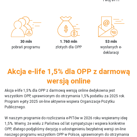
30 mln
1.760 mln
53 mln
pobrań programu
złotych dla OPP
wysłanych e-
deklaracji
Akcja e-life 1,5% dla OPP z darmową
wersją online
Akcja e-life 1,5% dla OPP z darmową wersją online dedykowna jest
wszystkim OPP, uprawnionym do otrzymania 1,5% podatku za 2025 rok.
Program e-pity 2025 on-line aktywnie wspiera Organizacje Pożytku
Publicznego.
W naszym programie do rozliczania e-PITów w 2026 roku wspieramy ideę
1,5%. Wiemy, że wielu z Państwa od lat sympatyzuje i wspiera konkretne
OPP, dlatego podjęliśmy decyzję o udostępnieniu bezpłatnej wersji on-line
naszego programu wszystkim OPP w Polsce, uprawnionym do otrzymania