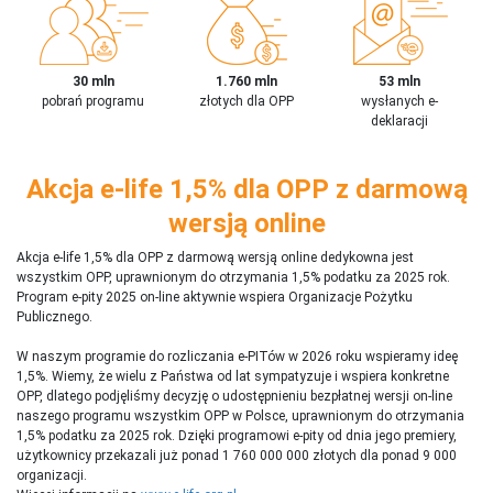
30 mln
1.760 mln
53 mln
pobrań programu
złotych dla OPP
wysłanych e-
deklaracji
Akcja e-life 1,5% dla OPP z darmową
wersją online
Akcja e-life 1,5% dla OPP z darmową wersją online dedykowna jest
wszystkim OPP, uprawnionym do otrzymania 1,5% podatku za 2025 rok.
Program e-pity 2025 on-line aktywnie wspiera Organizacje Pożytku
Publicznego.
W naszym programie do rozliczania e-PITów w 2026 roku wspieramy ideę
1,5%. Wiemy, że wielu z Państwa od lat sympatyzuje i wspiera konkretne
OPP, dlatego podjęliśmy decyzję o udostępnieniu bezpłatnej wersji on-line
naszego programu wszystkim OPP w Polsce, uprawnionym do otrzymania
1,5% podatku za 2025 rok. Dzięki programowi e-pity od dnia jego premiery,
użytkownicy przekazali już ponad 1 760 000 000 złotych dla ponad 9 000
organizacji.