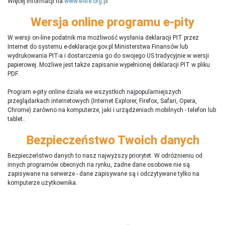
Więcej informacji na
www.e-life.org.pl
Wersja online programu e-pity
W wersji on-line podatnik ma możliwość wysłania deklaracji PIT przez
Internet do systemu e-deklaracje.gov.pl Ministerstwa Finansów lub
wydrukowania PIT-a i dostarczenia go do swojego US tradycyjnie w wersji
papierowej. Możliwe jest także zapisanie wypełnionej deklaracji PIT w pliku
PDF.
Program e-pity online działa we wszystkich najpopularniejszych
przeglądarkach internetowych (Internet Explorer, Firefox, Safari, Opera,
Chrome) zarówno na komputerze, jaki i urządzeniach mobilnych - telefon lub
tablet..
Bezpieczeństwo Twoich danych
Bezpieczeństwo danych to nasz najwyższy priorytet. W odróżnieniu od
innych programów obecnych na rynku,
ż
adne dane osobowe nie są
zapisywane na serwerze - dane zapisywane są i odczytywane tylko na
komputerze użytkownika.