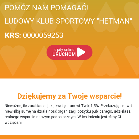
POMÓŻ NAM POMAGAĆ!
LUDOWY KLUB SPORTOWY "HETMAN"
KRS:
0000059253
e-pity online
URUCHOM
Dziękujemy za Twoje wsparcie!
Nieważne, ile zarabiasz i jaką kwotę stanowi Twój 1,5%. Przekazując nawet
niewielką sumę na działalnosć organizacji pożytku publicznego, udzielasz
realnego wsparcia naszym podopiecznym. W ich imieniu jesteśmy Ci
wdzięczni.