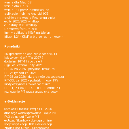
wersja dla Mac OS
wersja dla Linux
wersja PIT przez internet online
aplikacje mobilne Android, iOS
archiwalna wersja Programu e-pity
e-pity 2026/2027 w fillup
e‑Faktury KSeF w fillup
Darmowa faktura KSeF
firmly aplikacja KSeF na telefon
fillup | k24 - KSeF w biurze rachunkowym
Poradniki
26 sposobów na obniżenie podatku PIT
jak wypełnić e-PIT'a 2027 ?
dostałem PIT-11 i co dalej?
ulgi i odliczenia - pity 2026
PIT-37 za 2026 - przykład, broszura
PIT-28 ryczałt za 2026
PIT-36 za 2026 - działalność gospodarcza
PIT-36L za 2026 - podatek liniowy 19%
kiedy otrzymasz zwrot podatku?
PIT-11, PIT-8C, PIT-4R i IFT - Płatnik PIT
rozliczenie PIT przez urząd skarbowy
e-Deklaracje
sprawdź i rozlicz Twój e PIT 2026
dlaczego warto sprawdzić Twój e-PIT
FAQ do usługi Twój e-PIT
e-Urząd Skarbowy obsługa online
kody weryfikacji UPO e-deklaracji
znajdź kod Urzędu Skarbowego