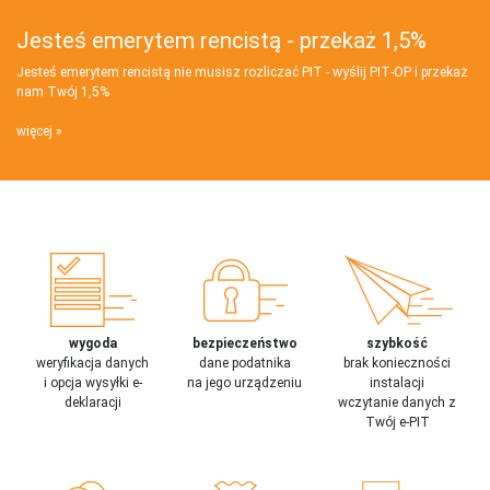
Jesteś emerytem rencistą - przekaż 1,5%
Jesteś emerytem rencistą nie musisz rozliczać PIT - wyślij PIT‑OP i przekaż
nam Twój 1,5%
więcej
wygoda
bezpieczeństwo
szybkość
weryfikacja danych
dane podatnika
brak konieczności
i opcja wysyłki e-
na jego urządzeniu
instalacji
deklaracji
wczytanie danych z
Twój e-PIT