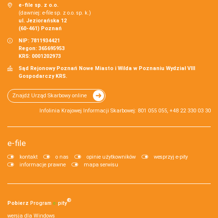
e-file sp. z o.o.
(dawniej: e-file sp. z o.o. sp. k.)
ul. Jeziorańska 12
(60-461) Poznań
NIP: 7811934421
Regon: 365695953
KRS: 0001202973
Sąd Rejonowy Poznań Nowe Miasto i Wilda w Poznaniu Wydział VIII
Gospodarczy KRS.
Znajdź Urząd Skarbowy online
Infolinia Krajowej Informacji Skarbowej: 801 055 055, +48 22 330 03 30
e-file
kontakt
o nas
opinie użytkowników
wesprzyj e-pity
informacje prawne
mapa serwisu
®
Pobierz
Program
e‑
pity
wersja dla Windows