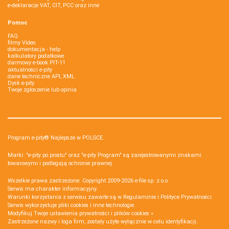
e-deklaracje VAT, CIT, PCC oraz inne
Pomoc
FAQ
filmy Video
dokumentacja - help
kalkulatory podatkowe
darmowy e-book PIT-11
aktualności e-pity
dane techniczne API, XML
Dysk e-pity
Twoje zgłoszenie lub opinia
Program e-pity® Najlepsze w POLSCE.
Marki: "e-pity po prostu" oraz "e-pity Program" są zarejestrowanymi znakami
towarowymi i podlegają ochronie prawnej.
Wszelkie prawa zastrzeżone. Copyright 2009-2026
e-file sp. z o.o.
Serwis ma charakter informacyjny.
Warunki korzystania z serwisu zawarte są w
Regulaminie
i
Polityce Prywatności
.
Serwis wykorzystuje
pliki cookies i inne technologie
.
Modyfikuj Twoje ustawienia prywatności i plików cookies »
Zastrzeżone nazwy i loga firm, zostały użyte wyłącznie w celu identyfikacji.