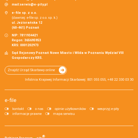
mail:
serwis@e-pity.pl
e-file sp. z o.o.
(dawniej: e-file sp. z o.o. sp. k.)
ul. Jeziorańska 12
(60-461) Poznań
NIP: 7811934421
Regon: 365695953
KRS: 0001202973
Sąd Rejonowy Poznań Nowe Miasto i Wilda w Poznaniu Wydział VIII
Gospodarczy KRS.
Znajdź Urząd Skarbowy online
Infolinia Krajowej Informacji Skarbowej: 801 055 055, +48 22 330 03 30
e-file
kontakt
o nas
opinie użytkowników
wesprzyj e-pity
informacje prawne
mapa serwisu
®