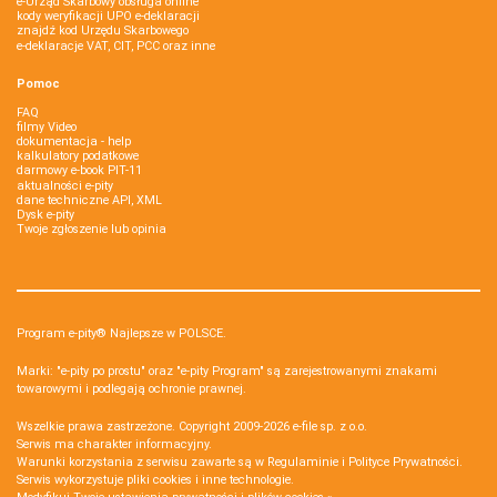
e-Urząd Skarbowy obsługa online
kody weryfikacji UPO e-deklaracji
znajdź kod Urzędu Skarbowego
e-deklaracje VAT, CIT, PCC oraz inne
Pomoc
FAQ
filmy Video
dokumentacja - help
kalkulatory podatkowe
darmowy e-book PIT-11
aktualności e-pity
dane techniczne API, XML
Dysk e-pity
Twoje zgłoszenie lub opinia
Program e-pity® Najlepsze w POLSCE.
Marki: "e-pity po prostu" oraz "e-pity Program" są zarejestrowanymi znakami
towarowymi i podlegają ochronie prawnej.
Wszelkie prawa zastrzeżone. Copyright 2009-2026
e-file sp. z o.o.
Serwis ma charakter informacyjny.
Warunki korzystania z serwisu zawarte są w
Regulaminie
i
Polityce Prywatności
.
Serwis wykorzystuje
pliki cookies i inne technologie
.