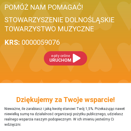
POMÓŻ NAM POMAGAĆ!
STOWARZYSZENIE DOLNOŚLĄSKIE
TOWARZYSTWO MUZYCZNE
KRS:
0000059076
e-pity online
URUCHOM
Dziękujemy za Twoje wsparcie!
Nieważne, ile zarabiasz i jaką kwotę stanowi Twój 1,5%. Przekazując nawet
niewielką sumę na działalnosć organizacji pożytku publicznego, udzielasz
realnego wsparcia naszym podopiecznym. W ich imieniu jesteśmy Ci
wdzięczni.