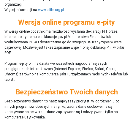
organizacji.
Więcej informacji na
www.e-life.org.pl
Wersja online programu e-pity
W wersji on-line podatnik ma możliwość wysłania deklaracji PIT przez
Internet do systemu e-deklaracje.gov.pl Ministerstwa Finansów lub
wydrukowania PIT-a i dostarczenia go do swojego US tradycyjnie w wersji
papierowej. Możliwe jest także zapisanie wypełnionej deklaracji PIT w pliku
PDF.
Program e-pity online działa we wszystkich najpopularniejszych
przeglądarkach internetowych (Internet Explorer, Firefox, Safari, Opera,
Chrome) zarówno na komputerze, jaki i urządzeniach mobilnych - telefon lub
tablet..
Bezpieczeństwo Twoich danych
Bezpieczeństwo danych to nasz najwyższy priorytet. W odróżnieniu od
innych programów obecnych na rynku,
ż
adne dane osobowe nie są
zapisywane na serwerze - dane zapisywane są i odczytywane tylko na
komputerze użytkownika.