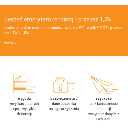
Jesteś emerytem rencistą - przekaż 1,5%
Jesteś emerytem rencistą nie musisz rozliczać PIT - wyślij PIT‑OP i przekaż
nam Twój 1,5%
więcej
wygoda
bezpieczeństwo
szybkość
weryfikacja danych
dane podatnika
brak konieczności
i opcja wysyłki e-
na jego urządzeniu
instalacji
deklaracji
wczytanie danych z
Twój e-PIT