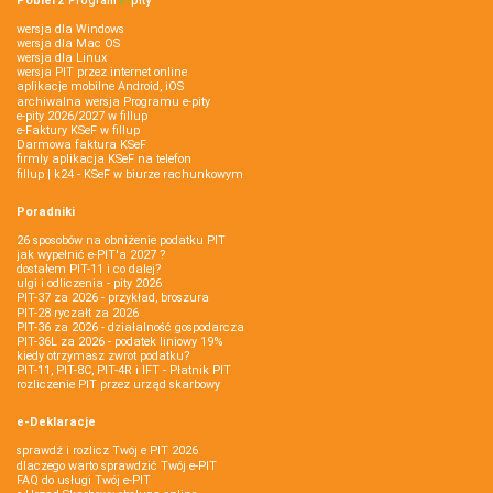
Pobierz
Program
e‑
pity
wersja dla Windows
wersja dla Mac OS
wersja dla Linux
wersja PIT przez internet online
aplikacje mobilne Android, iOS
archiwalna wersja Programu e-pity
e-pity 2026/2027 w fillup
e‑Faktury KSeF w fillup
Darmowa faktura KSeF
firmly aplikacja KSeF na telefon
fillup | k24 - KSeF w biurze rachunkowym
Poradniki
26 sposobów na obniżenie podatku PIT
jak wypełnić e-PIT'a 2027 ?
dostałem PIT-11 i co dalej?
ulgi i odliczenia - pity 2026
PIT-37 za 2026 - przykład, broszura
PIT-28 ryczałt za 2026
PIT-36 za 2026 - działalność gospodarcza
PIT-36L za 2026 - podatek liniowy 19%
kiedy otrzymasz zwrot podatku?
PIT-11, PIT-8C, PIT-4R i IFT - Płatnik PIT
rozliczenie PIT przez urząd skarbowy
e-Deklaracje
sprawdź i rozlicz Twój e PIT 2026
dlaczego warto sprawdzić Twój e-PIT
FAQ do usługi Twój e-PIT