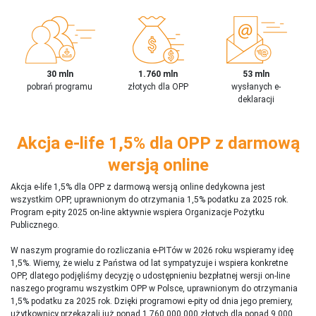
30 mln
1.760 mln
53 mln
pobrań programu
złotych dla OPP
wysłanych e-
deklaracji
Akcja e-life 1,5% dla OPP z darmową
wersją online
Akcja e-life 1,5% dla OPP z darmową wersją online dedykowna jest
wszystkim OPP, uprawnionym do otrzymania 1,5% podatku za 2025 rok.
Program e-pity 2025 on-line aktywnie wspiera Organizacje Pożytku
Publicznego.
W naszym programie do rozliczania e-PITów w 2026 roku wspieramy ideę
1,5%. Wiemy, że wielu z Państwa od lat sympatyzuje i wspiera konkretne
OPP, dlatego podjęliśmy decyzję o udostępnieniu bezpłatnej wersji on-line
naszego programu wszystkim OPP w Polsce, uprawnionym do otrzymania
1,5% podatku za 2025 rok. Dzięki programowi e-pity od dnia jego premiery,
użytkownicy przekazali już ponad 1 760 000 000 złotych dla ponad 9 000